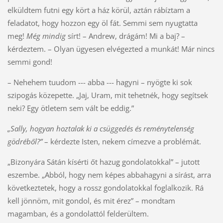
elküldtem futni egy kört a ház körül, aztán rábíztam a
feladatot, hogy hozzon egy öl fát. Semmi sem nyugtatta
meg!
Még mindig
sírt! – Andrew, drágám! Mi a baj? –
kérdeztem. – Olyan ügyesen elvégezted a munkát! Már nincs
semmi gond!
– Nehehem tuudom --- abba --- hagyni – nyögte ki sok
szipogás közepette. „Jaj, Uram, mit tehetnék, hogy segítsek
neki? Egy ötletem sem vált be eddig.”
„Sally, hogyan hoztalak ki a csüggedés és reménytelenség
gödréből?”
– kérdezte Isten, nekem címezve a problémát.
„Bizonyára Sátán kísérti őt hazug gondolatokkal” – jutott
eszembe. „Abból, hogy nem képes abbahagyni a sírást, arra
következtetek, hogy a rossz gondolatokkal foglalkozik. Rá
kell jönnöm, mit gondol, és mit érez” – mondtam
magamban, és a gondolattól felderültem.