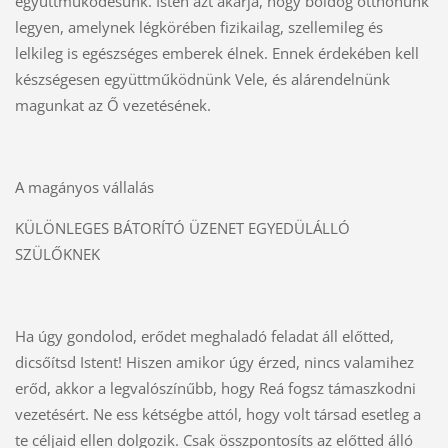
együttműködésünk. Isten azt akarja, hogy boldog otthonunk
legyen, amelynek légkörében fizikailag, szellemileg és
lelkileg is egészséges emberek élnek. Ennek érdekében kell
készségesen együttműködnünk Vele, és alárendelnünk
magunkat az Ő vezetésének.
A magányos vállalás
KÜLÖNLEGES BÁTORÍTÓ ÜZENET EGYEDÜLÁLLÓ
SZÜLŐKNEK
Ha úgy gondolod, erődet meghaladó feladat áll előtted,
dicsőítsd Istent! Hiszen amikor úgy érzed, nincs valamihez
erőd, akkor a legvalószínűbb, hogy Reá fogsz támaszkodni
vezetésért. Ne ess kétségbe attól, hogy volt társad esetleg a
te céljaid ellen dolgozik. Csak összpontosíts az előtted álló