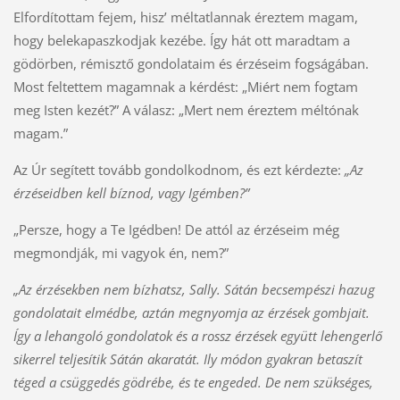
Elfordítottam fejem, hisz’ méltatlannak éreztem magam,
hogy belekapaszkodjak kezébe. Így hát ott maradtam a
gödörben, rémisztő gondolataim és érzéseim fogságában.
Most feltettem magamnak a kérdést: „Miért nem fogtam
meg Isten kezét?” A válasz: „Mert nem éreztem méltónak
magam.”
Az Úr segített tovább gondolkodnom, és ezt kérdezte:
„Az
érzéseidben kell bíznod, vagy Igémben?”
„Persze, hogy a Te Igédben! De attól az érzéseim még
megmondják, mi vagyok én, nem?”
„Az érzésekben nem bízhatsz, Sally. Sátán becsempészi hazug
gondolatait elmédbe, aztán megnyomja az érzések gombjait.
Így a lehangoló gondolatok és a rossz érzések együtt lehengerlő
sikerrel teljesítik Sátán akaratát. Ily módon gyakran betaszít
téged a csüggedés gödrébe, és te engeded. De nem szükséges,