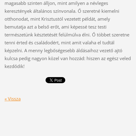
magasabb szinten álljon, mint amilyen a névleges
keresztények általános színvonala. Ő szeretné kiemelni
otthonodat, mint Krisztustól vezetett példát, amely
bemutatja azt a belső erőt, ami képessé tesz testi
természetünk késztetését felülmúlva élni. Ő többet szeretne
tenni érted és családodért, mint amit valaha el tudtál
képzelni. A menny legbőségesebb áldásaihoz vezető ajtó
kulcsa pedig nagyon közel van hozzád: hiszen az egész veled
kezdődik!
« Vissza