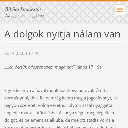
Bibliai kincsestár
Az aggodalom aggá tesz
A dolgok nyitja nálam van
2014.05.08 17:44
„…én őértük odaszentelem magamat”
(János 17,19)
Egy édesanya a fiával indult valahová autóval. Ő ült a
kormánynál, de a fia nemrég kapta meg a jogosítványt, és
nagyon szeretett volna vezetni. Folyton azzal nyaggatta,
engedje már a sofőrülésbe. Az anya végül megelégelte a
dolgot, és belement az alkuba, de mielőtt átadta volna a
kormányt, megkérdezte: – Figyeltél engem, és tudod, mit