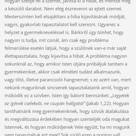
hogyan szedje fel a szemet, javítsa ki a hibát, és mentse meg
a készülő darabot. Nem elég észrevenni az ejtett szemet.
Mesterszinten kell elsajátítani a hiba kijavításának módját;
vagyis, gyakorlati tapasztalatot kell szerezni. Ugyanez a
helyzet a gyermekneveléssel is. Bárkiről
úgy tűnhet
, hogy
nagyon is tudja, mit csinál, ám csak egy probléma
felmerülése esetén látjuk, hogy a szülőnek van-e már saját
élettapasztalata, hogy kijavítsa a hibát. A probléma nagyon
sokunknál az, hogy amikor Isten útjára próbáljuk tanítani a
gyermekeinket, akkor csak elméleti tudást alkalmazunk,
vagy tiltó, illetve parancsoló hangnemet; s ez azért van, mert
nekünk magunknak sincsenek tapasztalataink arról, hogyan
működik ez a szívben. Isten így bátorít bennünket:
„Legyetek
az
igének cselekvői, ne csupán hallgatói”
(Jakab 1,22). Hogyan
taníthatnánk meg gyermekeinknek, hogy szívük átalakulása
és megváltozása érdekében hogyan szenteljék oda magukat
Istennek, és hogyan működjenek Vele együtt, ha mi magunk
nem tapasztaltuk ezt meg? Sok szülő ezen a ponton vall