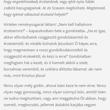
hogy engedelmeskedj érzéseidnek, vagy ajtót nyiss Sátán
csábító hazugságainak. Az én Szavam megbízható. Megtennéd,
hogy Igémet választod érzéseid helyett?”
Hirtelen reménysugarat láttam! „Nem kell hallatnom
érzéseimre?” – kapaszkodtam bele a gondolatba. „Ha ez igaz,
akkor elfordulhatok csüggesztő gondolataimtól és
érzéseimtől, és inkább bízhatok Jézusban! Ő képes arra,
hogy megmentsen a rossz gondolkodásmódtól és
csüggesztő érzésektől, és kész is erre!” Gondolatban
megfogtam hát a kezét, és ő kiemelt abból a sötét,
borzalmas veremből, és sziklára állította lábamat: aki nem
más, mint Krisztus Jézus!
Nincs olyan mély gödör, ahová Isten keze le nem érne. Nincs
olyan nagy gonoszság, nincs olyan szörnyű bűn, amitől Isten
ne tudna megtisztítani, vagy ami meggátolná Őt abban, hogy
szerető, megbocsátó, jellemet átalakító karjába vegyen