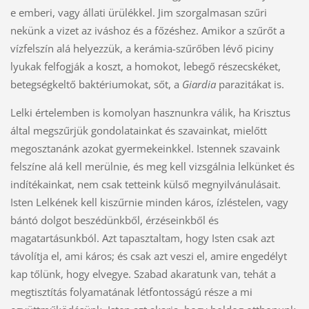
e emberi, vagy állati ürülékkel. Jim szorgalmasan szűri
nekünk a vizet az iváshoz és a főzéshez. Amikor a szűrőt a
vízfelszín alá helyezzük, a kerámia-szűrőben lévő piciny
lyukak felfogják a koszt, a homokot, lebegő részecskéket,
betegségkeltő baktériumokat, sőt, a
Giardia
parazitákat is.
Lelki értelemben is komolyan hasznunkra válik, ha Krisztus
által megszűrjük gondolatainkat és szavainkat, mielőtt
megosztanánk azokat gyermekeinkkel. Istennek szavaink
felszíne alá kell merülnie, és meg kell vizsgálnia lelkünket és
indítékainkat, nem csak tetteink külső megnyilvánulásait.
Isten Lelkének kell kiszűrnie minden káros, ízléstelen, vagy
bántó dolgot beszédünkből, érzéseinkből és
magatartásunkból. Azt tapasztaltam, hogy Isten csak azt
távolítja el, ami káros; és csak azt veszi el, amire engedélyt
kap tőlünk, hogy elvegye. Szabad akaratunk van, tehát a
megtisztítás folyamatának létfontosságú része a mi