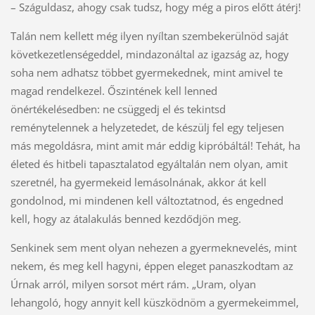
– Száguldasz, ahogy csak tudsz, hogy még a piros előtt átérj!
Talán nem kellett még ilyen nyíltan szembekerülnöd saját
következetlenségeddel, mindazonáltal az igazság az, hogy
soha nem adhatsz többet gyermekednek, mint amivel te
magad rendelkezel. Őszintének kell lenned
önértékelésedben: ne csüggedj el és tekintsd
reménytelennek a helyzetedet, de készülj fel egy teljesen
más megoldásra, mint amit már eddig kipróbáltál! Tehát, ha
életed és hitbeli tapasztalatod egyáltalán nem olyan, amit
szeretnél, ha gyermekeid lemásolnának, akkor át kell
gondolnod, mi mindenen kell változtatnod, és engedned
kell, hogy az átalakulás benned kezdődjön meg.
Senkinek sem ment olyan nehezen a gyermeknevelés, mint
nekem, és meg kell hagyni, éppen eleget panaszkodtam az
Úrnak arról, milyen sorsot mért rám. „Uram, olyan
lehangoló, hogy annyit kell küszködnöm a gyermekeimmel,