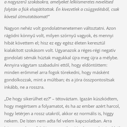
a nagyszerű szokásokra, amelyeket lelkiismeretes nevelésed
folytán a fiúk elsajátítottak. Én kivezetlek a csüggedésből, csak
kövesd útmutatásomat!”
Nagyon nehéz volt gondolatmenetemen változtatni. Azon
rágódni könnyű volt, milyen szörnyű vagyok, és mennyi
hibát követtem el; hisz ez egy egész életen keresztül
kialakított szokásom volt. Ugyanazok a réges-régi negatív
gondolati sémák húztak magukkal újra meg újra a mélybe.
Annyira vágytam szabadulni ettől, hogy eldöntöttem:
minden erőmmel arra fogok törekedni, hogy másként
gondolkozzak, mint a múltban; és a jóra összpontosítsak
inkább, ne a rosszra.
„De hogy sikerülhet ez?” – tétováztam. Igazán küszködtem,
hogy megértsem a folyamatot, és ha az ember azért harcol,
hogy letérjen a rossz utakról, akkor ez normális is, higgy
nekem. De Isten nem adta fel velem kapcsolatban. Arra