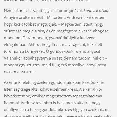
Nemsokára visszajött egy csokor orgonával,
könnyek nélkül
.
Annyira örültem neki! – Mi történt, Andrew? – kérdeztem,
hogy kicsit többet megtudjak. – Megkértem Istent, hogy
szüntesse meg a sírást, és én megfogtam a kezét, ahogy te
mondtad. Ő azt mondta, gyönyörködjek a kedvenc
virágaimban. Ahhoz, hogy lássam a virágokat, le kellett
törölnöm a könnyeket. Ő gondoskodik rólam, anyuci!
Valamikor abbahagytam a sírást, de nem tudom, mikor! –
mondta egy szuszra, majd fülig érő mosollyal átnyújtotta
nekem a csokrot.
Az énünk feletti győzelem gondolatainkban kezdődik, és
Isten segítsége által kihat érzelmeinkre is. A siker akkor
következett be, amikor megosztottam tapasztalataimat
fiammal. Andrew továbbra is hajlamos volt arra, hogy
odafigyeljen a hazug gondolatokra, és higgyen azoknak, de
ahogy ismételtük ezt a folyamatot, egyre inkább megtanulta