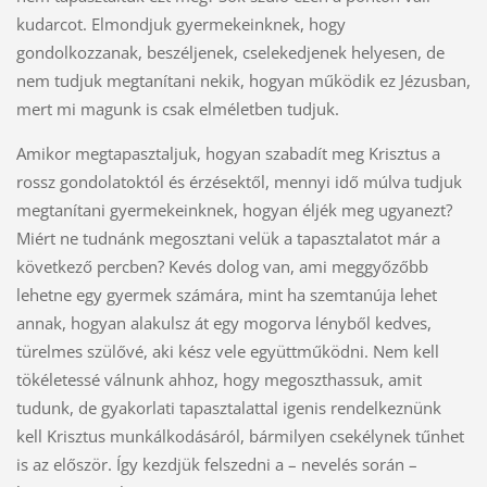
kudarcot. Elmondjuk gyermekeinknek, hogy
gondolkozzanak, beszéljenek, cselekedjenek helyesen, de
nem tudjuk megtanítani nekik, hogyan működik ez Jézusban,
mert mi magunk is csak elméletben tudjuk.
Amikor megtapasztaljuk, hogyan szabadít meg Krisztus a
rossz gondolatoktól és érzésektől, mennyi idő múlva tudjuk
megtanítani gyermekeinknek, hogyan éljék meg ugyanezt?
Miért ne tudnánk megosztani velük a tapasztalatot már a
következő percben? Kevés dolog van, ami meggyőzőbb
lehetne egy gyermek számára, mint ha szemtanúja lehet
annak, hogyan alakulsz át egy mogorva lényből kedves,
türelmes szülővé, aki kész vele együttműködni. Nem kell
tökéletessé válnunk ahhoz, hogy megoszthassuk, amit
tudunk, de gyakorlati tapasztalattal igenis rendelkeznünk
kell Krisztus munkálkodásáról, bármilyen csekélynek tűnhet
is az először. Így kezdjük felszedni a – nevelés során –