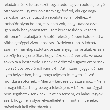
feladatra, és Krisztus kezét fogva tedd nagyon boldog hellyé
otthonodat! Egyszer olvastam egy férfiról, aki egy nagy
városban taxival utazott a repülőtérről a hotelhez. A
taxisofőr olyan boldog és vidám volt, hogy utasára ezzel
igen mély benyomást tett. Ezért kérdezősködni kezdett
otthonáról, családjáról. A sofőr felesége éppen haldoklott a
rákbetegséggel vívott hosszas küzdelem után. A kórházi
számlák már elapasztották összes anyagi forrásukat, és az a
veszély fenyegette őket, hogy házukat elárverezik. Az utast
sokkolta a beszámoló! Ennek az örömtől sugárzó embernek
ilyen súlyos problémái vannak! – Azt hiszem, joggal várnám
ilyen helyzetben, hogy maga teljesen le legyen sújtva! –
mondta a sofőrnek. – Miért? – kérdezett vissza amaz. – Nem
a maga hibája, hogy beteg a feleségem. A búskomorsággal
nem segíthetek senkinek. Ez az én terhem, és hálás vagyok
azért, hogy nem olyan elviselhetetlen, mint amilyeneket
másoknak kell elhordozniuk.