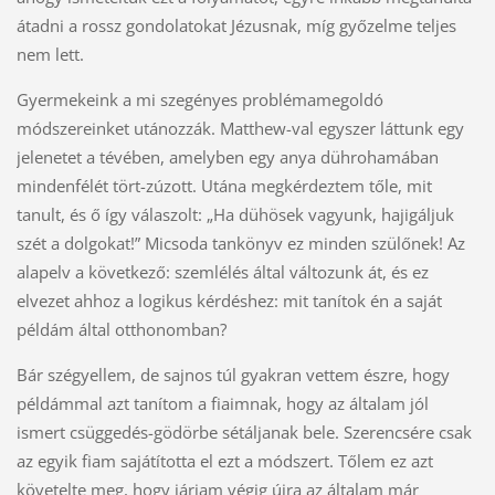
átadni a rossz gondolatokat Jézusnak, míg győzelme teljes
nem lett.
Gyermekeink a mi szegényes problémamegoldó
módszereinket utánozzák. Matthew-val egyszer láttunk egy
jelenetet a tévében, amelyben egy anya dührohamában
mindenfélét tört-zúzott. Utána megkérdeztem tőle, mit
tanult, és ő így válaszolt: „Ha dühösek vagyunk, hajigáljuk
szét a dolgokat!” Micsoda tankönyv ez minden szülőnek! Az
alapelv a következő: szemlélés által változunk át, és ez
elvezet ahhoz a logikus kérdéshez: mit tanítok én a saját
példám által otthonomban?
Bár szégyellem, de sajnos túl gyakran vettem észre, hogy
példámmal azt tanítom a fiaimnak, hogy az általam jól
ismert csüggedés-gödörbe sétáljanak bele. Szerencsére csak
az egyik fiam sajátította el ezt a módszert. Tőlem ez azt
követelte meg, hogy járjam végig újra az általam már