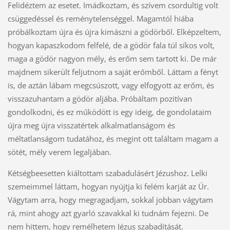
Felidéztem az esetet. Imádkoztam, és szívem csordultig volt
csüggedéssel és reménytelenséggel. Magamtól hiába
próbálkoztam újra és újra kimászni a gödörből. Elképzeltem,
hogyan kapaszkodom felfelé, de a gödör fala túl síkos volt,
maga a gödör nagyon mély, és erőm sem tartott ki. De már
majdnem sikerült feljutnom a saját erőmből. Láttam a fényt
is, de aztán lábam megcsúszott, vagy elfogyott az erőm, és
visszazuhantam a gödör aljába. Próbáltam pozitívan
gondolkodni, és ez működött is egy ideig, de gondolataim
újra meg újra visszatértek alkalmatlanságom és
méltatlanságom tudatához, és megint ott találtam magam a
sötét, mély verem legaljában.
Kétségbeesetten kiáltottam szabadulásért Jézushoz. Lelki
szemeimmel láttam, hogyan nyújtja ki felém karját az Úr.
Vágytam arra, hogy megragadjam, sokkal jobban vágytam
rá, mint ahogy azt gyarló szavakkal ki tudnám fejezni. De
nem hittem, hogy remélhetem Jézus szabadítását.