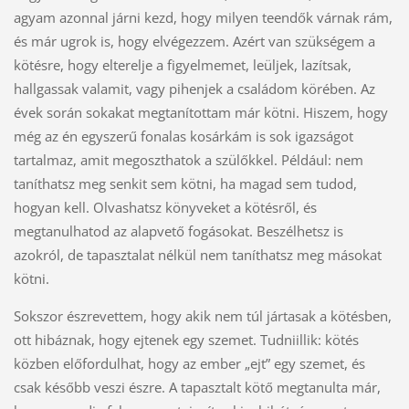
agyam azonnal járni kezd, hogy milyen teendők várnak rám,
és már ugrok is, hogy elvégezzem. Azért van szükségem a
kötésre, hogy elterelje a figyelmemet, leüljek, lazítsak,
hallgassak valamit, vagy pihenjek a családom körében. Az
évek során sokakat megtanítottam már kötni. Hiszem, hogy
még az én egyszerű fonalas kosárkám is sok igazságot
tartalmaz, amit megoszthatok a szülőkkel. Például: nem
taníthatsz meg senkit sem kötni, ha magad sem tudod,
hogyan kell. Olvashatsz könyveket a kötésről, és
megtanulhatod az alapvető fogásokat. Beszélhetsz is
azokról, de tapasztalat nélkül nem taníthatsz meg másokat
kötni.
Sokszor észrevettem, hogy akik nem túl jártasak a kötésben,
ott hibáznak, hogy ejtenek egy szemet. Tudniillik: kötés
közben előfordulhat, hogy az ember „ejt” egy szemet, és
csak később veszi észre. A tapasztalt kötő megtanulta már,