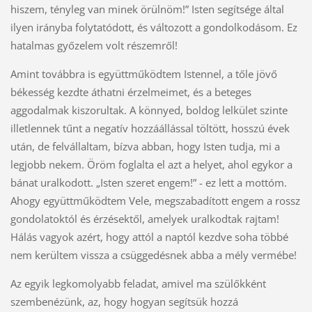
hiszem, tényleg van minek örülnöm!” Isten segítsége által
ilyen irányba folytatódott, és változott a gondolkodásom. Ez
hatalmas győzelem volt részemről!
Amint továbbra is együttműködtem Istennel, a tőle jövő
békesség kezdte áthatni érzelmeimet, és a beteges
aggodalmak kiszorultak. A könnyed, boldog lelkület szinte
illetlennek tűnt a negatív hozzáállással töltött, hosszú évek
után, de felvállaltam, bízva abban, hogy Isten tudja, mi a
legjobb nekem. Öröm foglalta el azt a helyet, ahol egykor a
bánat uralkodott. „Isten szeret engem!” - ez lett a mottóm.
Ahogy együttműködtem Vele, megszabadított engem a rossz
gondolatoktól és érzésektől, amelyek uralkodtak rajtam!
Hálás vagyok azért, hogy attól a naptól kezdve soha többé
nem kerültem vissza a csüggedésnek abba a mély vermébe!
Az egyik legkomolyabb feladat, amivel ma szülőkként
szembenézünk, az, hogy hogyan segítsük hozzá