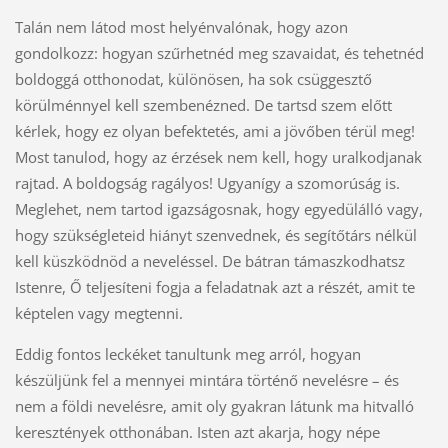
Talán nem látod most helyénvalónak, hogy azon
gondolkozz: hogyan szűrhetnéd meg szavaidat, és tehetnéd
boldoggá otthonodat, különösen, ha sok csüggesztő
körülménnyel kell szembenézned. De tartsd szem előtt
kérlek, hogy ez olyan befektetés, ami a jövőben térül meg!
Most tanulod, hogy az érzések nem kell, hogy uralkodjanak
rajtad. A boldogság ragályos! Ugyanígy a szomorúság is.
Meglehet, nem tartod igazságosnak, hogy egyedülálló vagy,
hogy szükségleteid hiányt szenvednek, és segítőtárs nélkül
kell küszködnöd a neveléssel. De bátran támaszkodhatsz
Istenre, Ő teljesíteni fogja a feladatnak azt a részét, amit te
képtelen vagy megtenni.
Eddig fontos leckéket tanultunk meg arról, hogyan
készüljünk fel a mennyei mintára történő nevelésre – és
nem a földi nevelésre, amit oly gyakran látunk ma hitvalló
keresztények otthonában. Isten azt akarja, hogy népe