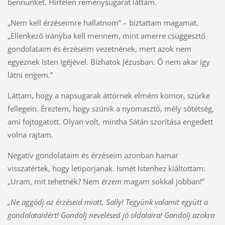
bennünket. Hirtelen reménysugarat láttam.
„Nem kell érzéseimre hallatnom” – biztattam magamat.
„Ellenkező irányba kell mennem, mint amerre csüggesztő
gondolataim és érzéseim vezetnének, mert azok nem
egyeznek Isten Igéjével. Bízhatok Jézusban. Ő nem akar így
látni engem.”
Láttam, hogy a napsugarak áttörnek elmém komor, szürke
fellegein. Éreztem, hogy szűnik a nyomasztó, mély sötétség,
ami fojtogatott. Olyan volt, mintha Sátán szorítása engedett
volna rajtam.
Negatív gondolataim és érzéseim azonban hamar
visszatértek, hogy letiporjanak. Ismét Istenhez kiáltottam:
„Uram, mit tehetnék? Nem
érzem
magam sokkal jobban!”
„Ne aggódj az érzéseid miatt, Sally! Tegyünk valamit együtt a
gondolataidért! Gondolj nevelésed jó oldalaira! Gondolj azokra