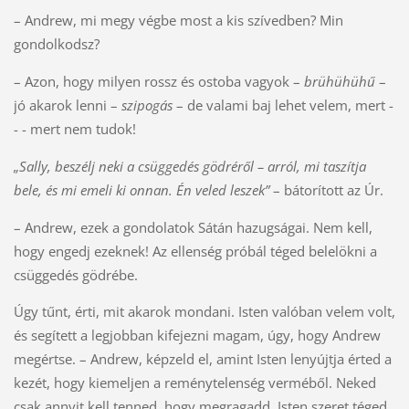
– Andrew, mi megy végbe most a kis szívedben? Min
gondolkodsz?
– Azon, hogy milyen rossz és ostoba vagyok –
brühühühű
–
jó akarok lenni –
szipogás
– de valami baj lehet velem, mert -
- - mert nem tudok!
„Sally, beszélj neki a csüggedés gödréről – arról, mi taszítja
bele, és mi emeli ki onnan. Én veled leszek”
– bátorított az Úr.
– Andrew, ezek a gondolatok Sátán hazugságai. Nem kell,
hogy engedj ezeknek! Az ellenség próbál téged belelökni a
csüggedés gödrébe.
Úgy tűnt, érti, mit akarok mondani. Isten valóban velem volt,
és segített a legjobban kifejezni magam, úgy, hogy Andrew
megértse. – Andrew, képzeld el, amint Isten lenyújtja érted a
kezét, hogy kiemeljen a reménytelenség verméből. Neked
csak annyit kell tenned, hogy megragadd. Isten szeret téged,