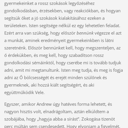
gyermekeinket a rossz szokások legyőzéséhez
gondolkodásban, érzésekben, vagy reakciókban, és hogyan
segítsük őket a jó szokások kialakításához ezeken a
területeken. Isten segítsége nélkül ez egy lehetetlen feladat.
Ezért arra van szükség, hogy először
bennünk
végezze el azt
a munkát, aminek eredményeit gyermekeinkben is látni
szeretnénk. Először bennünket kell, hogy megszenteljen, az
ő érdekükben, és meg kell, hogy szabadítson rossz
gondolkodási sémáinktól, hogy cserébe mi is tovább tudjuk
adni, amit mi megtanultunk. Isten meg tudja, és meg is fogja
adni az Ő bölcsességét és erejét minden szülőnek és
gyermeknek, aki hozzá kiált segítségért, és aki
együttműködik Vele.
Egyszer, amikor Andrew úgy hatéves forma lehetett, és
nagyon hisztis volt, elnadrágoltam, aztán elküldtem a
szobájába, hogy „hagyja abba a sírást”. Zokogása tizenöt
perc múltán sem csendesedett. Hogy elvonjam a figyelmét,