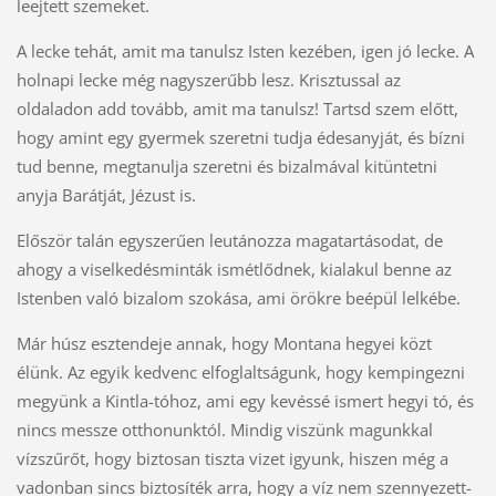
leejtett szemeket.
A lecke tehát, amit ma tanulsz Isten kezében, igen jó lecke. A
holnapi lecke még nagyszerűbb lesz. Krisztussal az
oldaladon add tovább, amit ma tanulsz! Tartsd szem előtt,
hogy amint egy gyermek szeretni tudja édesanyját, és bízni
tud benne, megtanulja szeretni és bizalmával kitüntetni
anyja Barátját, Jézust is.
Először talán egyszerűen leutánozza magatartásodat, de
ahogy a viselkedésminták ismétlődnek, kialakul benne az
Istenben való bizalom szokása, ami örökre beépül lelkébe.
Már húsz esztendeje annak, hogy Montana hegyei közt
élünk. Az egyik kedvenc elfoglaltságunk, hogy kempingezni
megyünk a Kintla-tóhoz, ami egy kevéssé ismert hegyi tó, és
nincs messze otthonunktól. Mindig viszünk magunkkal
vízszűrőt, hogy biztosan tiszta vizet igyunk, hiszen még a
vadonban sincs biztosíték arra, hogy a víz nem szennyezett-