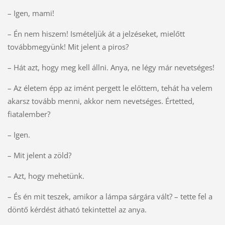
– Igen, mami!
– Én nem hiszem! Ismételjük át a jelzéseket, mielőtt
továbbmegyünk! Mit jelent a piros?
– Hát azt, hogy meg kell állni. Anya, ne légy már nevetséges!
– Az életem épp az imént pergett le előttem, tehát ha velem
akarsz tovább menni, akkor nem nevetséges. Értetted,
fiatalember?
– Igen.
– Mit jelent a zöld?
– Azt, hogy mehetünk.
– És én mit teszek, amikor a lámpa sárgára vált? – tette fel a
döntő kérdést átható tekintettel az anya.