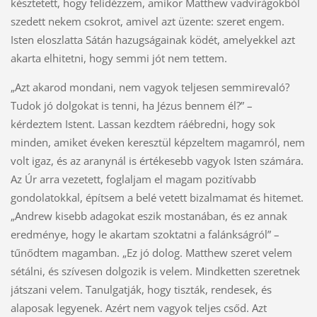
késztetett, hogy felidézzem, amikor Matthew vadvirágokból
szedett nekem csokrot, amivel azt üzente: szeret engem.
Isten eloszlatta Sátán hazugságainak ködét, amelyekkel azt
akarta elhitetni, hogy semmi jót nem tettem.
„Azt akarod mondani, nem vagyok teljesen semmirevaló?
Tudok jó dolgokat is tenni, ha Jézus bennem él?” –
kérdeztem Istent. Lassan kezdtem ráébredni, hogy sok
minden, amiket éveken keresztül képzeltem magamról, nem
volt igaz, és az aranynál is értékesebb vagyok Isten számára.
Az Úr arra vezetett, foglaljam el magam pozitívabb
gondolatokkal, építsem a belé vetett bizalmamat és hitemet.
„Andrew kisebb adagokat eszik mostanában, és ez annak
eredménye, hogy le akartam szoktatni a falánkságról” –
tűnődtem magamban. „Ez jó dolog. Matthew szeret velem
sétálni, és szívesen dolgozik is velem. Mindketten szeretnek
játszani velem. Tanulgatják, hogy tiszták, rendesek, és
alaposak legyenek. Azért nem vagyok teljes csőd. Azt