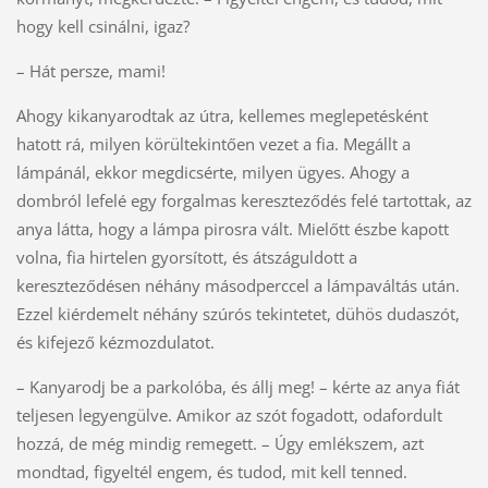
hogy kell csinálni, igaz?
– Hát persze, mami!
Ahogy kikanyarodtak az útra, kellemes meglepetésként
hatott rá, milyen körültekintően vezet a fia. Megállt a
lámpánál, ekkor megdicsérte, milyen ügyes. Ahogy a
dombról lefelé egy forgalmas kereszteződés felé tartottak, az
anya látta, hogy a lámpa pirosra vált. Mielőtt észbe kapott
volna, fia hirtelen gyorsított, és átszáguldott a
kereszteződésen néhány másodperccel a lámpaváltás után.
Ezzel kiérdemelt néhány szúrós tekintetet, dühös dudaszót,
és kifejező kézmozdulatot.
– Kanyarodj be a parkolóba, és állj meg! – kérte az anya fiát
teljesen legyengülve. Amikor az szót fogadott, odafordult
hozzá, de még mindig remegett. – Úgy emlékszem, azt
mondtad, figyeltél engem, és tudod, mit kell tenned.