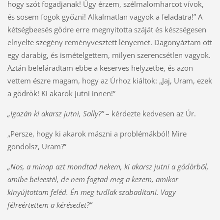
hogy szót fogadjanak! Úgy érzem, szélmalomharcot vívok,
és sosem fogok győzni! Alkalmatlan vagyok a feladatra!” A
kétségbeesés gödre erre megnyitotta száját és készségesen
elnyelte szegény reményvesztett lényemet. Dagonyáztam ott
egy darabig, és ismételgettem, milyen szerencsétlen vagyok.
Aztán belefáradtam ebbe a keserves helyzetbe, és azon
vettem észre magam, hogy az Úrhoz kiáltok: „Jaj, Uram, ezek
a gödrök! Ki akarok jutni innen!”
„Igazán ki akarsz jutni, Sally?”
– kérdezte kedvesen az Úr.
„Persze, hogy ki akarok mászni a problémákból! Mire
gondolsz, Uram?”
„Nos, a minap azt mondtad nekem, ki akarsz jutni a gödörből,
amibe beleestél, de nem fogtad meg a kezem, amikor
kinyújtottam feléd. Én meg tudlak szabadítani. Vagy
félreértettem a kérésedet?”