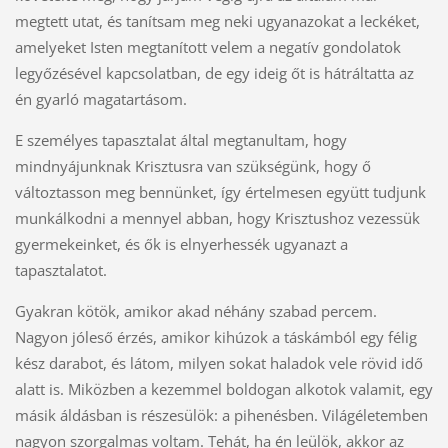
megtett utat, és tanítsam meg neki ugyanazokat a leckéket,
amelyeket Isten megtanított velem a negatív gondolatok
legyőzésével kapcsolatban, de egy ideig őt is hátráltatta az
én gyarló magatartásom.
E személyes tapasztalat által megtanultam, hogy
mindnyájunknak Krisztusra van szükségünk, hogy ő
változtasson meg bennünket, így értelmesen együtt tudjunk
munkálkodni a mennyel abban, hogy Krisztushoz vezessük
gyermekeinket, és ők is elnyerhessék ugyanazt a
tapasztalatot.
Gyakran kötök, amikor akad néhány szabad percem.
Nagyon jóleső érzés, amikor kihúzok a táskámból egy félig
kész darabot, és látom, milyen sokat haladok vele rövid idő
alatt is. Miközben a kezemmel boldogan alkotok valamit, egy
másik áldásban is részesülök: a pihenésben. Világéletemben
nagyon szorgalmas voltam. Tehát, ha én leülök, akkor az