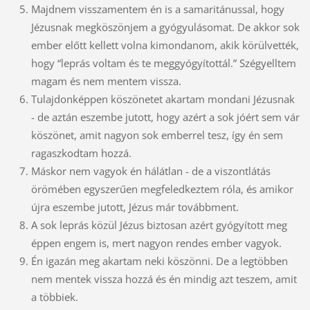
Majdnem visszamentem én is a samaritánussal, hogy
Jézusnak megköszönjem a gyógyulásomat. De akkor sok
ember előtt kellett volna kimondanom, akik körülvették,
hogy “leprás voltam és te meggyógyítottál.” Szégyelltem
magam és nem mentem vissza.
Tulajdonképpen köszönetet akartam mondani Jézusnak
- de aztán eszembe jutott, hogy azért a sok jóért sem vár
köszönet, amit nagyon sok emberrel tesz, így én sem
ragaszkodtam hozzá.
Máskor nem vagyok én hálátlan - de a viszontlátás
örömében egyszerűen megfeledkeztem róla, és amikor
újra eszembe jutott, Jézus már továbbment.
A sok leprás közül Jézus biztosan azért gyógyított meg
éppen engem is, mert nagyon rendes ember vagyok.
Én igazán meg akartam neki köszönni. De a legtöbben
nem mentek vissza hozzá és én mindig azt teszem, amit
a többiek.