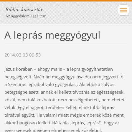
Bibliai kincsestár
Az aggodalom aggá tesz
A leprás meggyógyul
2014.03.03 09:53
Jézus korában – ahogy ma is – a lepra gyógyíthatatlan
betegség volt. Naámán meggyógyulása óta nem jegyzett föl
a Szentírás leprából való gyógyulást. Aki ebbe a súlyos
betegségbe esett, annak el kellett távoznia az egészségesek
közül, nem találkozhatott, nem beszélgethetett, nem ehetett
velük. Egy elhagyott területen kellett élnie többi leprás
társával együtt. Ha valami miatt mégis emberek közé ment,
akkor hangosan kellett kiáltania „leprás, leprás!”, hogy az
egészségesek idejében elmehessenek közeléből.