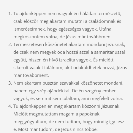
Tulajdonképpen nem vagyok én hálátlan természetű,
csak először meg akartam mutatni a családomnak és
ismerőseimnek, hogy egészséges vagyok. Utána
megköszöntem volna, de Jézus már továbbment.
Természetesen köszönetet akartam mondani Jézusnak,
de csak nem megyek oda hozzá azzal a samaritánussal
együtt, hiszen én hívő izraelita vagyok. És mielőtt
sikerült valakit találnom, akit odaküldhetek hozzá, Jézus
már továbbment.
Nem akartam pusztán szavakkal köszönetet mondani,
hanem egy szép ajándékkal. De én szegény ember
vagyok, és semmit sem találtam, ami megfelelt volna.
Tulajdonképpen én meg akartam köszönni Jézusnak.
Mielőtt megmutattam magam a papoknak,
meggyógyultam, de nem tudtam, hogy mindig így lesz-
e. Most már tudom, de Jézus nincs többé.