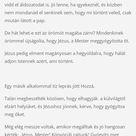
vidd el áldozatodat is. Jó lenne, ha igyekeznél, és közben
nem mondanád el senkinek sem, hogy mi történt veled, csak
miután látott a pap.
De hát lehet-e ezt az örömöt magába zárni? Mindenkinek
örömmel újságolta, hogy Jézus, a Mester meggyógyította őt.
Jézus pedig elment magányosan a hegyoldalra, hogy hálát
adjon Istennek azért, ami történt.
Egy másik alkalommal tíz leprás jött Hozzá.
Talán megbeszélték közösen, hogy elhagyják a külvilágtól
elzárt helyüket, és Jézushoz jönnek, kérve, hogy gyógyítsa
meg őket.
Még elég messze voltak, amikor megálltak és jó hangosan
kérték: „Jézus, Mester! Könyörülj rajtunk! Gyógyíts meg