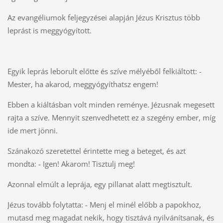
Az evangéliumok feljegyzései alapján Jézus Krisztus több
leprást is meggyógyított.
Egyik leprás leborult előtte és szíve mélyéből felkiáltott: -
Mester, ha akarod, meggyógyíthatsz engem!
Ebben a kiáltásban volt minden reménye. Jézusnak megesett
rajta a szíve. Mennyit szenvedhetett ez a szegény ember, míg
ide mert jönni.
Szánakozó szeretettel érintette meg a beteget, és azt
mondta: - Igen! Akarom! Tisztulj meg!
Azonnal elmúlt a leprája, egy pillanat alatt megtisztult.
Jézus tovább folytatta: - Menj el minél előbb a papokhoz,
mutasd meg magadat nekik, hogy tisztává nyilvánítsanak, és