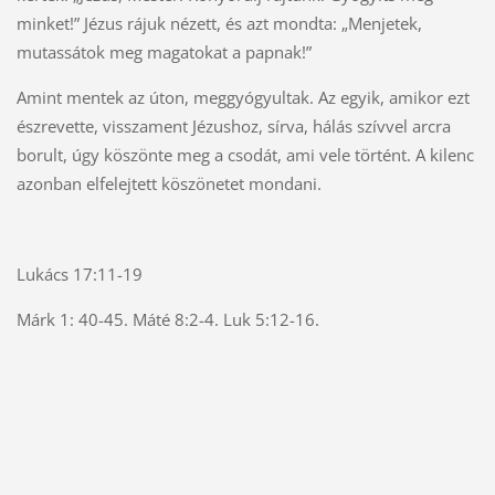
minket!” Jézus rájuk nézett, és azt mondta: „Menjetek,
mutassátok meg magatokat a papnak!”
Amint mentek az úton, meggyógyultak. Az egyik, amikor ezt
észrevette, visszament Jézushoz, sírva, hálás szívvel arcra
borult, úgy köszönte meg a csodát, ami vele történt. A kilenc
azonban elfelejtett köszönetet mondani.
Lukács 17:11-19
Márk 1: 40-45. Máté 8:2-4. Luk 5:12-16.