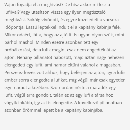
Vajon fogadja el a meghívást? De hisz akkor mi lesz a
lufiival? Vagy utasítson vissza egy ilyen megtisztelő
meghívást. Sokáig vívódott, és egyre közeledett a vacsora
időpontja. Lassú léptekkel indult el a kapitány kabinja felé.
Mikor odaért, látta, hogy az ajtó itt is ugyan olyan szűk, mint
bárhol máshol. Minden esetre azonban tett egy
próbálkozást, de a lufik megint csak nem engedték át az
ajtón. Néhány pillanatot habozott, majd aztán nagy nehezen
elengedett egy lufit, ami hamar eltűnt valahol a magasban.
Persze ez kevés volt ahhoz, hogy beférjen az ajtón, így a lufis
ember sorra elengedte a lufikat, míg végül már csak egyetlen
egy maradt a kezében. Szomorúan nézte a maradék egy
lufit, végül arra gondolt, talán ez az egy lufi a társaihoz
vágyik inkább, így azt is elengedte. A következő pillanatban
azonban örömmel lépett be a kapitány kabinjába.