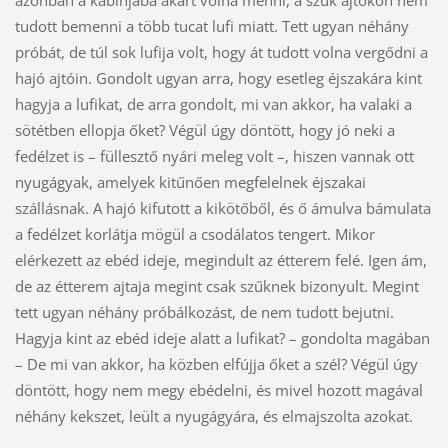
azonban a kabinjába akart volna menni, a szűk ajtókon nem
tudott bemenni a több tucat lufi miatt. Tett ugyan néhány
próbát, de túl sok lufija volt, hogy át tudott volna vergődni a
hajó ajtóin. Gondolt ugyan arra, hogy esetleg éjszakára kint
hagyja a lufikat, de arra gondolt, mi van akkor, ha valaki a
sötétben ellopja őket? Végül úgy döntött, hogy jó neki a
fedélzet is – füllesztő nyári meleg volt –, hiszen vannak ott
nyugágyak, amelyek kitűnően megfelelnek éjszakai
szállásnak. A hajó kifutott a kikötőből, és ő ámulva bámulata
a fedélzet korlátja mögül a csodálatos tengert. Mikor
elérkezett az ebéd ideje, megindult az étterem felé. Igen ám,
de az étterem ajtaja megint csak szűknek bizonyult. Megint
tett ugyan néhány próbálkozást, de nem tudott bejutni.
Hagyja kint az ebéd ideje alatt a lufikat? – gondolta magában
– De mi van akkor, ha közben elfújja őket a szél? Végül úgy
döntött, hogy nem megy ebédelni, és mivel hozott magával
néhány kekszet, leült a nyugágyára, és elmajszolta azokat.