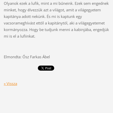
Olyanok ezek a lufik, mint a mi bűneink. Ezek sem engednek
minket, hogy élvezzük azt a világot, amit a világegyetem
kapitánya adott nekünk. És mi is kaptunk egy
vacsorameghívást ettől a kapitánytól, aki a világegyetemet
kormányozza. Hogy be tudjunk menni a kabinjába, engedjük
mi is el a lufiinkat.
Elmondta: Ősz Farkas Ábel
« Vissza