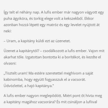
Így telt el néhány nap. A lufis ember már nagyon vágyott egy
puha ágyikóra, és torkig elege volt a kekszekből. Ekkor
azonban hozzá lépett egy matróz és egy levelet nyújtott át
neki:
– Uram, a kapitány küldi ezt az üzenetet.
Üzenet a kapitánytól? – csodálkozott a lufis ember. Vajon mit
akarhat tőle. Izgatottan bontotta ki a borítékot, és kezdte el
olvasni:
„Tisztelt uram! Ma estére szeretettel meghívom a saját
kabinomba, hogy együtt fogyasszuk el a vacsorát.
Üdvözlettel, a hajó kapitánya.”
A lufis ember nagyon meglepődött. Miért pont őt hívta meg
a kapitány magához vacsorára? És mit csináljon a lufiival