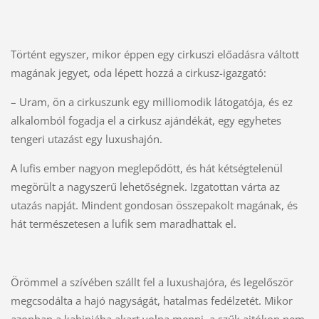
Történt egyszer, mikor éppen egy cirkuszi előadásra váltott
magának jegyet, oda lépett hozzá a cirkusz-igazgató:
– Uram, ön a cirkuszunk egy milliomodik látogatója, és ez
alkalomból fogadja el a cirkusz ajándékát, egy egyhetes
tengeri utazást egy luxushajón.
A lufis ember nagyon meglepődött, és hát kétségtelenül
megörült a nagyszerű lehetőségnek. Izgatottan várta az
utazás napját. Mindent gondosan összepakolt magának, és
hát természetesen a lufik sem maradhattak el.
Örömmel a szívében szállt fel a luxushajóra, és legelőször
megcsodálta a hajó nagyságát, hatalmas fedélzetét. Mikor