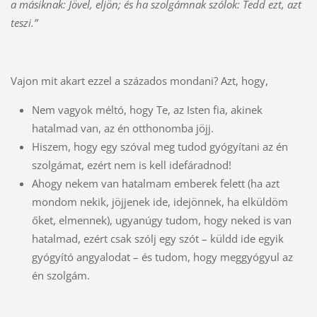
a másiknak: Jövel, eljön; és ha szolgámnak szólok: Tedd ezt, azt
teszi.”
Vajon mit akart ezzel a százados mondani? Azt, hogy,
Nem vagyok méltó, hogy Te, az Isten fia, akinek
hatalmad van, az én otthonomba jöjj.
Hiszem, hogy egy szóval meg tudod gyógyítani az én
szolgámat, ezért nem is kell idefáradnod!
Ahogy nekem van hatalmam emberek felett (ha azt
mondom nekik, jöjjenek ide, idejönnek, ha elküldöm
őket, elmennek), ugyanúgy tudom, hogy neked is van
hatalmad, ezért csak szólj egy szót – küldd ide egyik
gyógyító angyalodat – és tudom, hogy meggyógyul az
én szolgám.