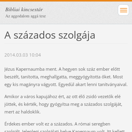
Bibliai kincsestár
Az aggodalom aggá tesz
A százados szolgája
2014.03.03 10:04
Jézus Kapernaumba ment. A hegyen sok száz ember előtt
beszélt, tanította, meghallgatta, meggyógyította őket. Most
egy kis magányra vágyott. Egyedül akart lenni tanítványaival.
Amikor a város kapujához ért, az ott élő zsidó vezetők elé
jöttek, és kérték, hogy gyógyítsa meg a százados szolgáját,
mert az haldoklik.
Érdekes ember volt ez a százados. A római seregben
szolgált. Jelenlegi szolgálati helye Kapernaum volt. Itt kellett