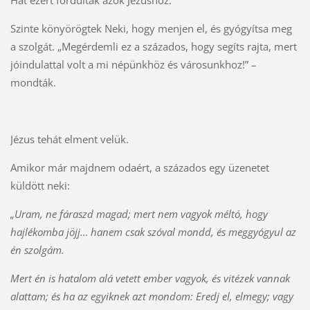
Hát ezért fordultak azok Jézushoz.
Szinte könyörögtek Neki, hogy menjen el, és gyógyítsa meg
a szolgát. „Megérdemli ez a százados, hogy segíts rajta, mert
jóindulattal volt a mi népünkhöz és városunkhoz!” –
mondták.
Jézus tehát elment velük.
Amikor már majdnem odaért, a százados egy üzenetet
küldött neki:
„Uram, ne fáraszd magad; mert nem vagyok méltó, hogy
hajlékomba jöjj… hanem csak szóval mondd, és meggyógyul az
én szolgám.
Mert én is hatalom alá vetett ember vagyok, és vitézek vannak
alattam; és ha az egyiknek azt mondom: Eredj el, elmegy; vagy