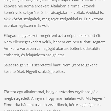
képviselnie Róma érdekeit. Általában a római katonák
kemények, szigorúak és barátságtalanok voltak. Azokkal is,
akik között szolgáltak, meg saját szolgáikkal is. Ez a katona
azonban egészen más volt.
Elfogadta, igyekezett megérteni azt a népet, aki között élt.
Nem ellenségeskedett velük, hanem amiben tudott, segített.
Amikor a városban zsinagógát akartak építeni, odaküldte
embereit, és felajánlotta szolgálatát.
Saját szolgáival is szeretettel bánt. Nem „rabszolgaként”
kezelte őket. Figyelt szükségleteikre.
Történt egy alkalommal, hogy a százados egyik szolgája
megbetegedett. Annyira, hogy már halálán volt. Mit tegyen?
Elmondta bánatát a zsidó vezetőknek, kérte segítségüket.