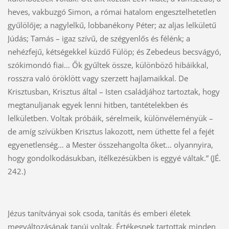
heves, vakbuzgó Simon, a római hatalom engesztelhetetlen
gyűlölője; a nagylelkű, lobbanékony Péter; az aljas lelkületű
Júdás; Tamás – igaz szívű, de szégyenlős és félénk; a
nehézfejű, kétségekkel küzdő Fülöp; és Zebedeus becsvágyó,
szókimondó fiai… Ők gyűltek össze, különböző hibáikkal,
rosszra való öröklött vagy szerzett hajlamaikkal. De
Krisztusban, Krisztus által – Isten családjához tartoztak, hogy
megtanuljanak egyek lenni hitben, tantételekben és
lelkületben. Voltak próbáik, sérelmeik, különvéleményük –
de amíg szívükben Krisztus lakozott, nem üthette fel a fejét
egyenetlenség… a Mester összehangolta őket… olyannyira,
hogy gondolkodásukban, ítélkezésükben is eggyé váltak.” (JÉ.
242.)
Jézus tanítványai sok csoda, tanítás és emberi életek
megváltozásának tanúi voltak. Értékesnek tartottak minden