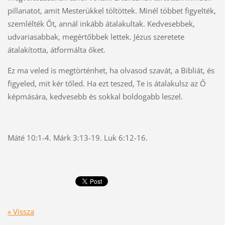
pillanatot, amit Mesterükkel töltöttek. Minél többet figyelték,
szemlélték Őt, annál inkább átalakultak. Kedvesebbek,
udvariasabbak, megértőbbek lettek. Jézus szeretete
átalakította, átformálta őket.
Ez ma veled is megtörténhet, ha olvasod szavát, a Bibliát, és
figyeled, mit kér tőled. Ha ezt teszed, Te is átalakulsz az Ő
képmására, kedvesebb és sokkal boldogabb leszel.
Máté 10:1-4. Márk 3:13-19. Luk 6:12-16.
« Vissza