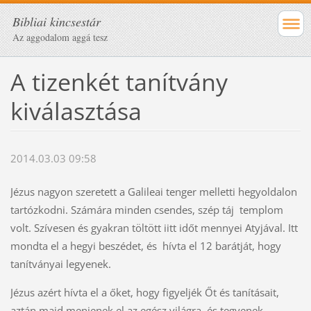
Bibliai kincsestár
Az aggodalom aggá tesz
A tizenkét tanítvány
kiválasztása
2014.03.03 09:58
Jézus nagyon szeretett a Galileai tenger melletti hegyoldalon
tartózkodni. Számára minden csendes, szép táj templom
volt. Szívesen és gyakran töltött iitt időt mennyei Atyjával. Itt
mondta el a hegyi beszédet, és hívta el 12 barátját, hogy
tanítványai legyenek.
Jézus azért hívta el a őket, hogy figyeljék Őt és tanításait,
aztán majd menjenek el az egész világra, és tegyenek