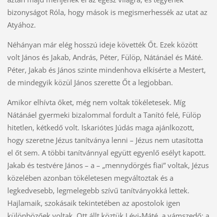
bizonyságot Róla, hogy mások is megismerhessék az utat az
Atyához.
Néhányan már elég hosszú ideje követték Őt. Ezek között
volt János és Jakab, András, Péter, Fülöp, Nátánáel és Máté.
Péter, Jakab és János szinte mindenhova elkísérte a Mestert,
de mindegyik közül János szerette Őt a legjobban.
Amikor elhívta őket, még nem voltak tökéletesek. Míg
Nátánáel gyermeki bizalommal fordult a Tanító felé, Fülöp
hitetlen, kétkedő volt. Iskariótes Júdás maga ajánlkozott,
hogy szeretne Jézus tanítványa lenni – Jézus nem utasította
el őt sem. A többi tanítvánnyal együtt egyenlő esélyt kapott.
Jakab és testvére János – a – „mennydörgés fiai” voltak, Jézus
közelében azonban tökéletesen megváltoztak és a
legkedvesebb, legmelegebb szívű tanítványokká lettek.
Hajlamaik, szokásaik tekintetében az apostolok igen
különbözőek voltak. Ott állt köztük Lévi-Máté, a vámszedő; a