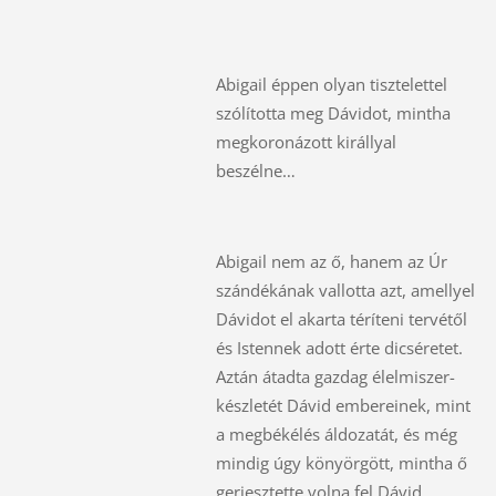
Abigail éppen olyan tisztelettel
szólította meg Dávidot, mintha
megkoronázott királlyal
beszélne…
Abigail nem az ő, hanem az Úr
szándékának vallotta azt, amellyel
Dávidot el akarta téríteni tervétől
és Istennek adott érte dicséretet.
Aztán átadta gazdag élelmiszer-
készletét Dávid embereinek, mint
a megbékélés áldozatát, és még
mindig úgy könyörgött, mintha ő
gerjesztette volna fel Dávid