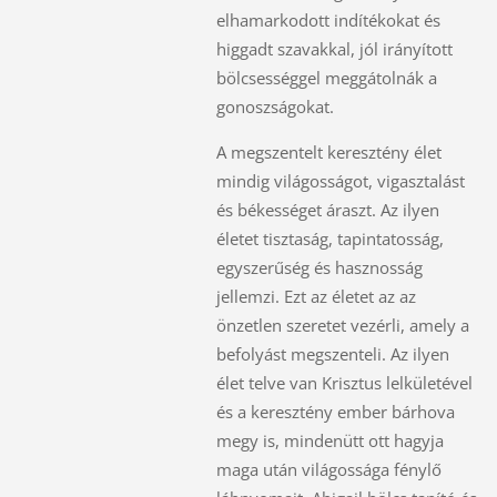
elhamarkodott indítékokat és
higgadt szavakkal, jól irányított
bölcsességgel meggátolnák a
gonoszságokat.
A megszentelt keresztény élet
mindig világosságot, vigasztalást
és békességet áraszt. Az ilyen
életet tisztaság, tapintatosság,
egyszerűség és hasznosság
jellemzi. Ezt az életet az az
önzetlen szeretet vezérli, amely a
befolyást megszenteli. Az ilyen
élet telve van Krisztus lelkületével
és a keresztény ember bárhova
megy is, mindenütt ott hagyja
maga után világossága fénylő