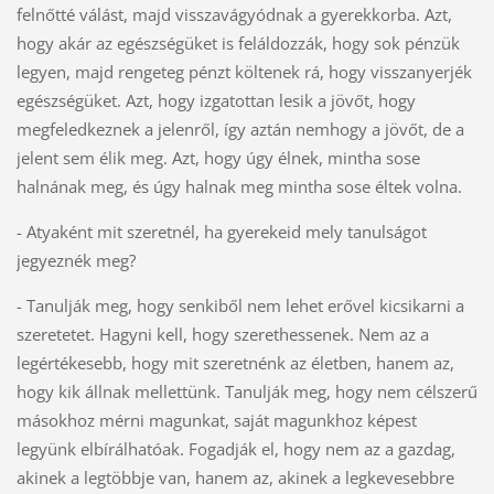
felnőtté válást, majd visszavágyódnak a gyerekkorba. Azt,
hogy akár az egészségüket is feláldozzák, hogy sok pénzük
legyen, majd rengeteg pénzt költenek rá, hogy visszanyerjék
egészségüket. Azt, hogy izgatottan lesik a jövőt, hogy
megfeledkeznek a jelenről, így aztán nemhogy a jövőt, de a
jelent sem élik meg. Azt, hogy úgy élnek, mintha sose
halnának meg, és úgy halnak meg mintha sose éltek volna.
- Atyaként mit szeretnél, ha gyerekeid mely tanulságot
jegyeznék meg?
- Tanulják meg, hogy senkiből nem lehet erővel kicsikarni a
szeretetet. Hagyni kell, hogy szerethessenek. Nem az a
legértékesebb, hogy mit szeretnénk az életben, hanem az,
hogy kik állnak mellettünk. Tanulják meg, hogy nem célszerű
másokhoz mérni magunkat, saját magunkhoz képest
legyünk elbírálhatóak. Fogadják el, hogy nem az a gazdag,
akinek a legtöbbje van, hanem az, akinek a legkevesebbre