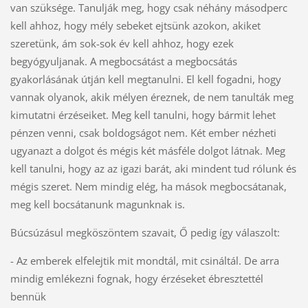
van szüksége. Tanulják meg, hogy csak néhány másodperc
kell ahhoz, hogy mély sebeket ejtsünk azokon, akiket
szeretünk, ám sok-sok év kell ahhoz, hogy ezek
begyógyuljanak. A megbocsátást a megbocsátás
gyakorlásának útján kell megtanulni. El kell fogadni, hogy
vannak olyanok, akik mélyen éreznek, de nem tanulták meg
kimutatni érzéseiket. Meg kell tanulni, hogy bármit lehet
pénzen venni, csak boldogságot nem. Két ember nézheti
ugyanazt a dolgot és mégis két másféle dolgot látnak. Meg
kell tanulni, hogy az az igazi barát, aki mindent tud rólunk és
mégis szeret. Nem mindig elég, ha mások megbocsátanak,
meg kell bocsátanunk magunknak is.
Búcsúzásul megköszöntem szavait, Ő pedig így válaszolt:
- Az emberek elfelejtik mit mondtál, mit csináltál. De arra
mindig emlékezni fognak, hogy érzéseket ébresztettél
bennük