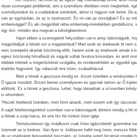
olyan szorongató problémát, ami a személyes életében most megterheli, eg
személyeseket és a családiakat sorolnánk, akkor is nagyon sok lenne. De a
van az egyházban, és az is nyomasztó. És mi van az országban? És az mé
emberiséggel? És aki megpróbál néha emberiség-méretekben gondolkozni, va
úgy érzi, minden oka megvan a kétségbeesésre.
Vajon ebben a szorongatott helyzetben van-e annyi bátorságunk, hogy 
megpróbáljuk a hitnek ezt a magatartását? Mert ezek az énekesek itt nem sz
nem szerepelni akartak közönség előtt, hanem ezek az énekesek annak a k
egész közösség hitvallását és vágyát voltak hivatva kimondani, és amit mon
többiek hitének a megerősítését szolgálta, és mindenekfelett az egyedül igaz
éneklés fegyverré. Így válaszolt erre Isten, szabadítással.
Mert a hitnek a gesztusa mindig ez: bízom Istenben a reménytelen he
Ő igazat mondott. Bízom benne személyesen és igaznak tartom az Ő kijelentet
előttünk. Ez a hitnek a gesztusa. Lehet, hogy támadnak a szívemben kétel
is elmondom:
“Hiszek hitetlenül Istenben, mert hinni akarok, mert sosem volt így rászorul
A saját hitetlenségünkkel szemben van-e bátorságunk dönteni mindig a hit mell
a hitnek a szép harca, és erre hív fel minket Isten igéje.
Természetesen így imádkozni csak Isten újjászületett gyermekei tudnak
Istennek az is kedves. Van ilyen is: kiáltásom halld meg Isten, messze föld
de az imádságot fegyverként használni, az Istenbe vetett bizalmat minden h