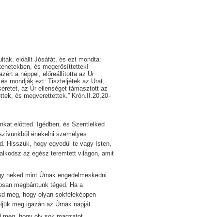
tak, előállt Jósáfát, és ezt mondta:
tenetekben, és megerősíttettek!
ért a néppel, előreállította az Úr
és mondják ezt: Tiszteljétek az Urat,
éretet, az Úr ellenséget támasztott az
tek, és megverettettek.” Krón.II.20,20-
t előtted. Igédben, és Szentlelked
k szívünkből énekelni személyes
d. Hisszük, hogy egyedül te vagy Isten,
alkodsz az egész teremtett világon, amit
 neked mint Úrnak engedelmeskedni
osan megbántunk téged. Ha a
ásd meg, hogy olyan sokféleképpen
ljük meg igazán az Úrnak napját.
meg, hogy oly sok magzatot