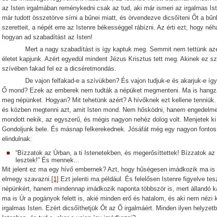
az Isten irgalmában reménykedni csak az tud, aki már ismeri az irgalmas Ist
már tudott összetörve sírni a bűnei miatt, és örvendezve dicsőíteni Őt a bű
szeretteit, a népét erre az Istenre békességgel rábízni. Az érti ezt, hogy né
hogyan ad szabadítást az Isten!
Mert a nagy szabadítást is így kaptuk meg. Semmit nem tettünk azért,
életet kapjunk. Azért egyedül mindent Jézus Krisztus tett meg. Akinek ez 
szívében fakad fel ez a dicséretmondás.
De vajon felfakad-e a szívükben? És vajon tudjuk-e és akarjuk-e így dics
Ő mond? Ezek az emberek nem tudták a népüket megmenteni. Ma is hangz
meg népünket. Hogyan? Mit tehetünk azért? A hívőknek ezt kellene tenniük. 
és közben megtenni azt, amit Isten mond. Nem hősködni, hanem engedelmes
mondott nekik, az egyszerű, és mégis nagyon nehéz dolog volt. Menjetek ki 
Gondoljunk bele. És másnap felkerekednek. Jósáfát még egy nagyon fontos
elindulnak:
“Bízzatok az Úrban, a ti Istenetekben, és megerősíttettek! Bízzatok a
lesztek!” És mennek...
Mit jelent ez ma egy hívő embernek? Azt, hogy hűségesen imádkozik ma is a 
elmegy szavazni.
[1]
Ezt jelenti ma például. És felelősen Istenre figyelve 
népünkért, hanem mindennap imádkozik naponta többször is, mert állandó ka
ma is Úr a pogányok felett is, akié minden erő és hatalom, és aki nem néz
irgalmas Isten. Ezért dicsőíthetjük Őt az Ő irgalmáért. Minden ilyen helyzetb