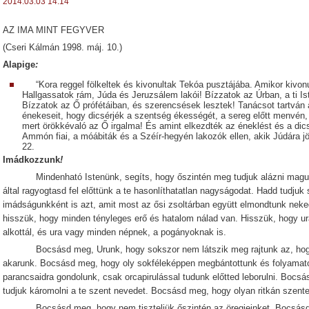
2014.03.03 14:14
AZ IMA MINT FEGYVER
(Cseri Kálmán 1998. máj. 10.)
Alapige
:
“Kora reggel fölkeltek és kivonultak Tekóa pusztájába. Amikor kivonul
Hallgassatok rám, Júda és Jeruzsálem lakói! Bízzatok az Úrban, a ti Is
Bízzatok az Ő prófétáiban, és szerencsések lesztek! Tanácsot tartván az
énekeseit, hogy dicsérjék a szentség ékességét, a sereg előtt menvén, 
mert örökkévaló az Ő irgalma! És amint elkezdték az éneklést és a dics
Ammón fiai, a móábiták és a Széír-hegyén lakozók ellen, akik Júdára jöt
22.
Imádkozzunk
!
Mindenható Istenünk, segíts, hogy őszintén meg tudjuk alázni magunka
által ragyogtasd fel előttünk a te hasonlíthatatlan nagyságodat. Hadd tudju
imádságunkként is azt, amit most az ősi zsoltárban együtt elmondtunk neke
hisszük, hogy minden tényleges erő és hatalom nálad van. Hisszük, hogy ur
alkottál, és ura vagy minden népnek, a pogányoknak is.
Bocsásd meg, Urunk, hogy sokszor nem látszik meg rajtunk az, hogy
akarunk. Bocsásd meg, hogy oly sokféleképpen megbántottunk és folyamat
parancsaidra gondolunk, csak orcapirulással tudunk előtted leborulni. Bocs
tudjuk káromolni a te szent nevedet. Bocsásd meg, hogy olyan ritkán szente
Bocsásd meg, hogy nem tiszteljük őszintén az öregjeinket. Bocsásd 