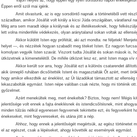
Vajon helyes az, hogy éppen egy ilyen sorsdöntő napon énekelgetünk?
Éppen erről szól mai igénk.
Amit olvastunk, az is egy sorsdöntő napnak a történetéből vett részlet
században, amikor Jósáfát volt király a kicsi Júda országában, váratlanul n
Még arra sem maradt ideje a királynak és az illetékeseknek, hogy felkészül
lett volna mindenféle védekezés, olyan aránytalanul sokan voltak az ellensé
Akkor küldött Isten egy prófétát, aki azt mondta: ne féljetek! Menjetek 
helyet —, és nézzétek hogyan szabadít meg titeket Isten. Ez nagyon furcsa 
komolyan vegyék Isten szavát. Viszont tudta Jósáfát és sokan mások is, h
ütközetnek a kimenetelétől. De miféle ütközet lesz ez, amit Isten maga vív
Akkor került sor arra, hogy Jósáfát ezt a különös csatarendet állította fe
akik ünneplő ruhában dicsőítették Istent és magasztalták Őt azért, mert ör
hogy amikor elkezdték az éneklést, az Úr lázadókat támasztott az ellenség
lekaszabolták egymást. Isten népe valóban csak nézte, hogy mi történik ott
győzelmet.
Azért menekültek meg, mert énekeltek? Biztos, hogy nem! Mégis kitűn
jelentősége volt ennek a fajta éneklésnek és istendicsőítésnek, mint ahogya
minden túlzás nélkül egyenesen fegyvernek tekintette ezt, és fegyverként has
énekeseket, mint fegyvereseket, és utána jött a nép.
Ahhoz, hogy ennek a jelentőségét megértsük, az egész történetet mag
el az egészet, csak a lépéseket, ahogy követték az események egymást.