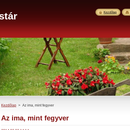
stár
Kezdőlap
Kezdőlap
>
Az ima, mint fegyver
Az ima, mint fegyver