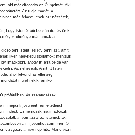
ent, aki már elfogadta az Ő irgalmát. Aki
nbocsánatért. Az tudja magát, a
ha nincs más feladat, csak az: nézzétek,
 hogy Istentől bűnbocsánatot és örök
személyes élménye már, annak a
őíteni Istent, és így tenni azt, amit
anak ilyen nagyképű szólamok: mentsük
Így imádkozni, ahogy itt arra példa van,
kedni. Az nehezebb. Amit itt Isten
oda, ahol felvonul az ellenség!
 mondatot mond nekik, amikor
z Ő prófétáiban, és szerencsések
mi népünk jövőjéért, és feltétlenül
teszi mindezt. És nemcsak ma imádkozik
pcsolatban van azzal az Istennel, aki
i közömbösen a mi jövőnket sem, mert Ő
en vizsgázik a hívő nép hite. Mer-e bízni