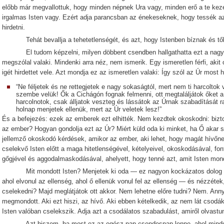
előbb már megvallottuk, hogy minden népnek Ura vagy, minden erő a te kez
irgalmas Isten vagy. Ezért adja parancsban az énekeseknek, hogy tessék az
hirdetni.
Tehát bevallja a tehetetlenségét, és azt, hogy Istenben bíznak és től
El tudom képzelni, milyen döbbent csendben hallgathatta ezt a nagy
megszólal valaki. Mindenki arra néz, nem ismerik. Egy ismeretlen férfi, akit o
igét hirdettet vele. Azt mondja ez az ismeretlen valaki: Így szól az Úr most 
“Ne féljetek és ne rettegjetek e nagy sokaságtól, mert nem ti harcoltok
szembe velük! Ők a Cichágón fognak felmenni, ott megtaláljátok őket a
harcolnotok, csak álljatok veszteg és lássátok az Úrnak szabadítását raj
holnap menjetek ellenük, mert az Úr veletek lesz!”
És a befejezés: ezek az emberek ezt elhitték. Nem kezdtek okoskodni: bizt
az ember? Hogyan gondolja ezt az Úr? Miért küld oda ki minket, ha Ő akar 
jellemző okoskodó kérdések, amikor az ember, aki lehet, hogy magát hívőnek 
cselekvő Isten előtt a maga hitetlenségével, kételyeivel, okoskodásával, f
gőgjével és aggodalmaskodásával, ahelyett, hogy tenné azt, amit Isten mond
Mit mondott Isten? Menjetek ki oda — ez nagyon kockázatos dolog volt,
ahol elvonul az ellenség, ahol ő ellenük vonul fel az ellenség — és nézzétek
cselekedni? Majd meglátjátok ott akkor. Nem lehetne előre tudni? Nem. Annyi
megmondott. Aki ezt hiszi, az hívő. Aki ebben kételkedik, az nem lát csodákat
Isten valóban cselekszik. Adja azt a csodálatos szabadulást, amiről olvastu
Azt hiszem, ha most ez az egész nap csendesnap lenne, ahol mindenki