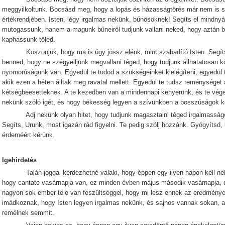
meggyilkoltunk. Bocsásd meg, hogy a lopás és házasságtörés már nem is 
értékrendjében. Isten, légy irgalmas nekünk, bűnösöknek! Segíts el mindny
mutogassunk, hanem a magunk bűneiről tudjunk vallani neked, hogy aztán bo
kaphassunk tőled.
Köszönjük, hogy ma is úgy jössz elénk, mint szabadító Isten. Segíts
benned, hogy ne szégyelljünk megvallani téged, hogy tudjunk állhatatosan 
nyomorúságunk van. Egyedül te tudod a szükségeinket kielégíteni, egyedül t
akik ezen a héten álltak meg ravatal mellett. Egyedül te tudsz reménységet
kétségbeesetteknek. A te kezedben van a mindennapi kenyerünk, és te vége
nekünk szóló igét, és hogy békesség legyen a szívünkben a bosszúságok kö
Adj nekünk olyan hitet, hogy tudjunk magasztalni téged irgalmasságodé
Segíts, Urunk, most igazán rád figyelni. Te pedig szólj hozzánk. Gyógyítsd, 
érdeméért kérünk.
Igehirdetés
Talán joggal kérdezhetné valaki, hogy éppen egy ilyen napon kell nek
hogy cantate vasárnapja van, ez minden évben május második vasárnapja, d
nagyon sok ember tele van feszültséggel, hogy mi lesz ennek az eredmény
imádkoznak, hogy Isten legyen irgalmas nekünk, és sajnos vannak sokan, a
remélnek semmit.