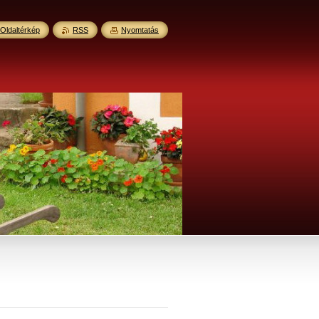
Oldaltérkép
RSS
Nyomtatás