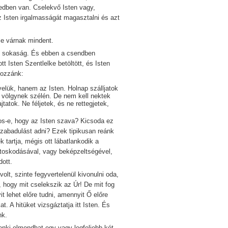
edben van. Cselekvő Isten vagy,
 Isten irgalmasságát magasztalni és azt
e várnak mindent.
 sokaság. És ebben a csendben
tt Isten Szentlelke betöltött, és Isten
hozzánk:
 velük, hanem az Isten. Holnap szálljatok
 völgynek szélén. De nem kell nektek
tatok. Ne féljetek, és ne rettegjetek,
os-e, hogy az Isten szava? Kicsoda ez
szabadulást adni? Ezek tipikusan reánk
tartja, mégis ott lábatlankodik a
ontoskodásával, vagy beképzeltségével,
ott.
 szinte fegyvertelenül kivonulni oda,
, hogy mit cselekszik az Úr! De mit fog
t lehet előre tudni, amennyit Ő előre
. A hitüket vizsgáztatja itt Isten. És
nk.
 elmondhat egy vagy legfeljebb két