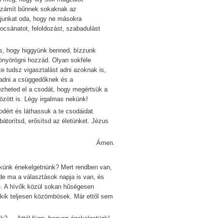
számít bűnnek sokaknak az
ájunkat oda, hogy ne másokra
csánatot, feloldozást, szabadulást
, hogy higgyünk benned, bízzunk
könyörögni hozzád. Olyan sokféle
e tudsz vigasztalást adni azoknak is,
 adni a csüggedőknek és a
zheted el a csodát, hogy megértsük a
zött is. Légy irgalmas nekünk!
rt és láthassuk a te csodáidat.
bátorítsd, erősítsd az életünket. Jézus
Ámen.
ünk énekelgetnünk? Mert rendben van,
e ma a választások napja is van, és
e. A hívők közül sokan hűségesen
kik teljesen közömbösek. Már ettől sem