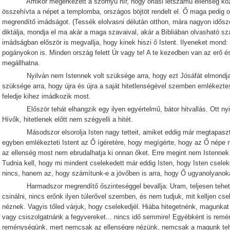
Amikor megérkezett a szörnyű hír, hogy óriási létszámú ellenség közele
összehívta a népet a templomba, országos böjtöt rendelt el. Ő maga pedig o
megrendítő imádságot. (Tessék elolvasni délután otthon, mára nagyon idősz
diktálja, mondja el ma akár a maga szavaival, akár a Bibliában olvasható s
imádságban először is megvallja, hogy kinek hiszi ő Istent. Ilyeneket mond:
pogányokon is. Minden ország felett Úr vagy te! A te kezedben van az erő és
megállhatna.
Nyilván nem Istennek volt szüksége arra, hogy ezt Jósáfát elmondja
szüksége arra, hogy újra és újra a saját hitetlenségével szemben emlékezte
feledje kihez imádkozik most.
Először tehát elhangzik egy ilyen egyértelmű, bátor hitvallás. Ott nyi
Hívők, hitetlenek előtt nem szégyelli a hitét.
Másodszor elsorolja Isten nagy tetteit, amiket eddig már megtapasztalt
egyben emlékezteti Istent az Ő ígéretére, hogy megígérte, hogy az Ő népe m
az ellenség most nem ebrudalhatja ki onnan őket. Erre megint nem Istenne
Tudnia kell, hogy mi mindent cselekedett már eddig Isten, hogy Isten csele
nincs, hanem az, hogy számítunk-e a jövőben is arra, hogy Ő ugyanolyanoka
Harmadszor megrendítő őszinteséggel bevallja: Uram, teljesen tehet
csinálni, nincs erőnk ilyen túlerővel szemben, és nem tudjuk, mit kelljen c
néznek. Vagyis tőled várjuk, hogy cselekedjél. Hiába hitegetnénk, magunk
vagy csiszolgatnánk a fegyvereket... nincs idő semmire! Egyébként is remé
reménységünk, mert nemcsak az ellenségre nézünk, nemcsak a magunk tehet