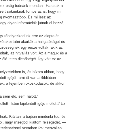
ész estig tudnánk mondani. Ha csak a
zért sokunknak fontos az is, hogy mi
g nyomasztóbb. És mi lesz az
gy olyan információk jutnak el hozzá,
ráhelyezkedünk erre az alapra és
órakoztatni akarták a hallgatóságot és
özösségnek egy része voltak, akik az
dtak, az hitvallás volt. Az a maguk és a
 élő Isten dicsőségét. Így vált ez az
lyzetekben is, és bízom abban, hogy
t igéjét, ami itt van a Bibliában
yek, a fejemben okoskodások, de akkor
va sem élő, sem halott.”
ett, Isten kijelentett igéje mellett? Ez
. Kiáltani a bajban mindenki tud, és
ről, nagy ínségből kiáltom felségedet, —
itetlenséggel szemben így megvallani,