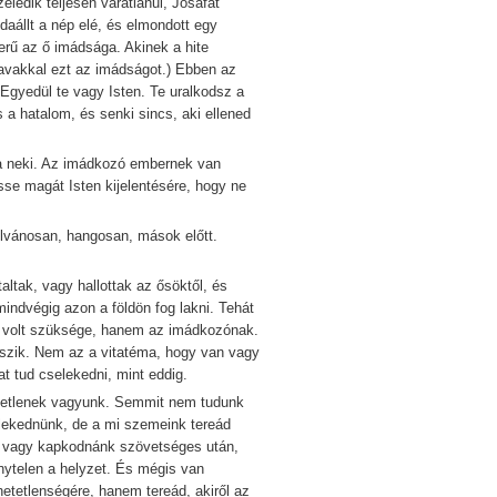
dik teljesen váratlanul, Jósáfát
daállt a nép elé, és elmondott egy
erű az ő imádsága. Akinek a hite
zavakkal ezt az imádságot.) Ebben az
 Egyedül te vagy Isten. Te uralkodsz a
 a hatalom, és senki sincs, aki ellened
 neki. Az imádkozó embernek van
sse magát Isten kijelentésére, hogy ne
lvánosan, hangosan, mások előtt.
ak, vagy hallottak az ősöktől, és
indvégig azon a földön fog lakni. Tehát
k volt szüksége, hanem az imádkozónak.
kszik. Nem az a vitatéma, hogy van vagy
t tud cselekedni, mint eddig.
etlenek vagyunk. Semmit nem tudunk
selekednünk, de a mi szemeink tereád
at vagy kapkodnánk szövetséges után,
nytelen a helyzet. És mégis van
etlenségére, hanem tereád, akiről az