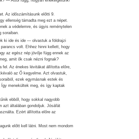
 — Attól függ, hogyan énekelgetünk!
. Az időszámításunk előtti 9.
agy ellenség támadta meg ezt a népet.
jenek a védelemre, és úgyis reménytelen
g soraiban.
ki ide és ide — olvastuk a földrajzi
parancs volt. Ehhez hinni kellett, hogy
ogy az egész nép jövője függ ennek az
 meg, amit ők csak nézni fognak?
l. Az énekes lévitákat állította előre,
ökkévaló az Ő kegyelme. Azt olvastuk,
 soraiból, ezek egymásnak estek és
. Így menekültek meg, és így kaptak
ik ebből, hogy sokkal nagyobb
n azt általában gondoljuk. Jósáfát
ználta. Ezért állította előre az
unk előtt kell látni. Most nem mondom