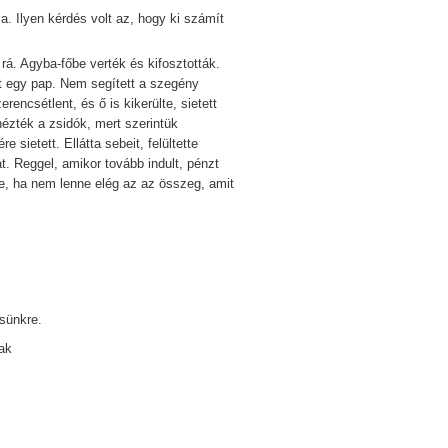
a. Ilyen kérdés volt az, hogy ki számít
Agyba-főbe verték és kifosztották.
tt egy pap. Nem segített a szegény
encsétlent, és ő is kikerülte, sietett
ézték a zsidók, mert szerintük
 sietett. Ellátta sebeit, felültette
t. Reggel, amikor tovább indult, pénzt
te, ha nem lenne elég az az összeg, amit
sünkre.
nak