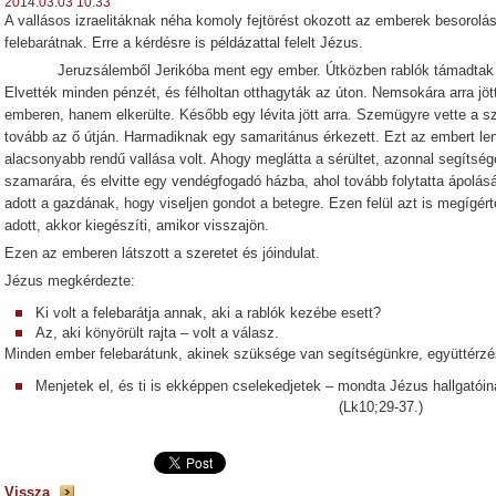
2014.03.03 10:33
A vallásos izraelitáknak néha komoly fejtörést okozott az emberek besorolás
felebarátnak. Erre a kérdésre is példázattal felelt Jézus.
Jeruzsálemből Jerikóba ment egy ember. Útközben rablók támadtak rá. 
Elvették minden pénzét, és félholtan otthagyták az úton. Nemsokára arra jö
emberen, hanem elkerülte. Később egy lévita jött arra. Szemügyre vette a szer
tovább az ő útján. Harmadiknak egy samaritánus érkezett. Ezt az embert len
alacsonyabb rendű vallása volt. Ahogy meglátta a sérültet, azonnal segítségére
szamarára, és elvitte egy vendégfogadó házba, ahol tovább folytatta ápolásá
adott a gazdának, hogy viseljen gondot a betegre. Ezen felül azt is megígér
adott, akkor kiegészíti, amikor visszajön.
Ezen az emberen látszott a szeretet és jóindulat.
Jézus megkérdezte:
Ki volt a felebarátja annak, aki a rablók kezébe esett?
Az, aki könyörült rajta – volt a válasz.
Minden ember felebarátunk, akinek szüksége van segítségünkre, együttérzé
Menjetek el, és ti is ekképpen cselekedjetek – mondta Jézus hallgatói
(Lk10;29-37.)
Vissza