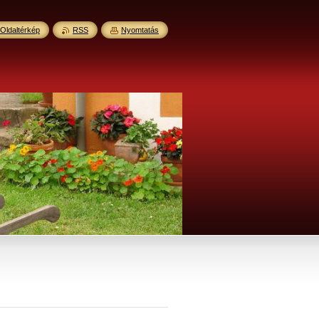
Oldaltérkép
RSS
Nyomtatás