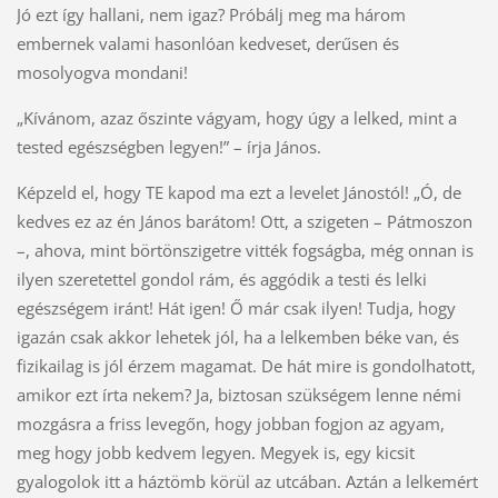
Jó ezt így hallani, nem igaz? Próbálj meg ma három
embernek valami hasonlóan kedveset, derűsen és
mosolyogva mondani!
„Kívánom, azaz őszinte vágyam, hogy úgy a lelked, mint a
tested egészségben legyen!” – írja János.
Képzeld el, hogy TE kapod ma ezt a levelet Jánostól! „Ó, de
kedves ez az én János barátom! Ott, a szigeten – Pátmoszon
–, ahova, mint börtönszigetre vitték fogságba, még onnan is
ilyen szeretettel gondol rám, és aggódik a testi és lelki
egészségem iránt! Hát igen! Ő már csak ilyen! Tudja, hogy
igazán csak akkor lehetek jól, ha a lelkemben béke van, és
fizikailag is jól érzem magamat. De hát mire is gondolhatott,
amikor ezt írta nekem? Ja, biztosan szükségem lenne némi
mozgásra a friss levegőn, hogy jobban fogjon az agyam,
meg hogy jobb kedvem legyen. Megyek is, egy kicsit
gyalogolok itt a háztömb körül az utcában. Aztán a lelkemért