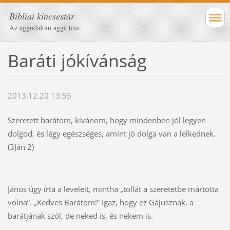
Bibliai kincsestár
Az aggodalom aggá tesz
Baráti jókívánság
2013.12.20 13:55
Szeretett barátom, kívánom, hogy mindenben jól legyen
dolgod, és légy egészséges, amint jó dolga van a lelkednek.
(3Ján 2)
János úgy írta a leveleit, mintha „tollát a szeretetbe mártotta
volna”. „Kedves Barátom!” Igaz, hogy ez Gájusznak, a
barátjának szól, de neked is, és nekem is.