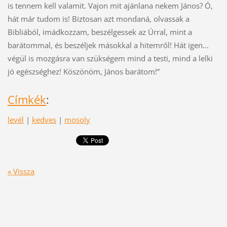
is tennem kell valamit. Vajon mit ajánlana nekem János? Ó,
hát már tudom is! Biztosan azt mondaná, olvassak a
Bibliából, imádkozzam, beszélgessek az Úrral, mint a
barátommal, és beszéljek másokkal a hitemről! Hát igen...
végül is mozgásra van szükségem mind a testi, mind a lelki
jó egészséghez! Köszönöm, János barátom!
”
Címkék
:
levél
|
kedves
|
mosoly
« Vissza