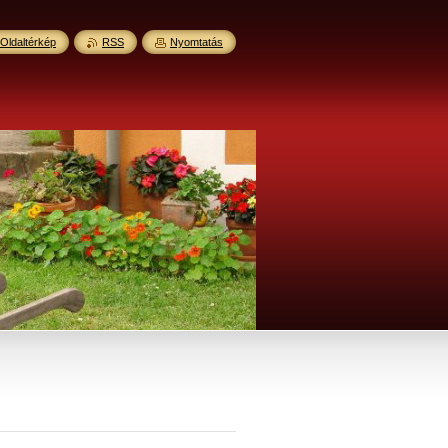
Oldaltérkép
RSS
Nyomtatás