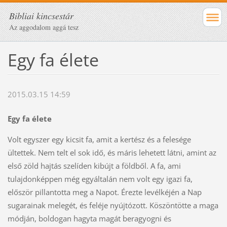
Bibliai kincsestár
Az aggodalom aggá tesz
Egy fa élete
2015.03.15 14:59
Egy fa élete
Volt egyszer egy kicsit fa, amit a kertész és a felesége
ültettek. Nem telt el sok idő, és máris lehetett látni, amint az
első zöld hajtás szelíden kibújt a földből. A fa, ami
tulajdonképpen még egyáltalán nem volt egy igazi fa,
először pillantotta meg a Napot. Érezte levélkéjén a Nap
sugarainak melegét, és feléje nyújtózott. Köszöntötte a maga
módján, boldogan hagyta magát beragyogni és