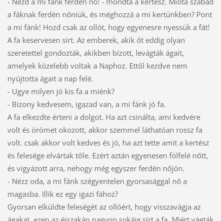
- Nézd a mi fánk ferdén nő! - mondta a kertész. Mióta szabad
a fáknak ferdén nőniük, és méghozzá a mi kertünkben? Pont
a mi fánk! Hozd csak az ollót, hogy egyenesre nyessük a fát!
A fa keservesen sírt. Az emberek, akik őt eddig olyan
szeretettel gondozták, akikben bízott, levágták ágait,
amelyek közelebb voltak a Naphoz. Ettől kezdve nem
nyújtotta ágait a nap felé.
- Ugye milyen jó kis fa a miénk?
- Bizony kedvesem, igazad van, a mi fánk jó fa.
A fa elkezdte érteni a dolgot. Ha azt csinálta, ami kedvére
volt és örömet okozott, akkor szemmel láthatóan rossz fa
volt. csak akkor volt kedves és jó, ha azt tette amit a kertész
és felesége elvártak tőle. Ezért aztán egyenesen fölfelé nőtt,
és vigyázott arra, nehogy még egyszer ferdén nőjön.
- Nézz oda, a mi fánk szégyentelen gyorsasággal nő a
magasba. Illik ez egy igazi fához?
Gyorsan elküldte feleségét az ollóért, hogy visszavágja az
ágakat. ezen az éjszakán nagyon sokáig sírt a fa. Miért vágták