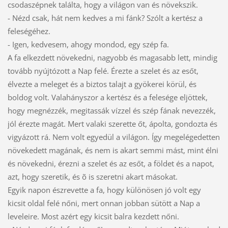
csodaszépnek találta, hogy a világon van és növekszik.
- Nézd csak, hát nem kedves a mi fánk? Szólt a kertész a
feleségéhez.
- Igen, kedvesem, ahogy mondod, egy szép fa.
A fa elkezdett növekedni, nagyobb és magasabb lett, mindig
tovább nyújtózott a Nap felé. Érezte a szelet és az esőt,
élvezte a meleget és a biztos talajt a gyökerei körül, és
boldog volt. Valahányszor a kertész és a felesége eljöttek,
hogy megnézzék, megitassák vízzel és szép fának nevezzék,
jól érezte magát. Mert valaki szerette őt, ápolta, gondozta és
vigyázott rá. Nem volt egyedül a világon. Így megelégedetten
növekedett magának, és nem is akart semmi mást, mint élni
és növekedni, érezni a szelet és az esőt, a földet és a napot,
azt, hogy szeretik, és õ is szeretni akart másokat.
Egyik napon észrevette a fa, hogy különösen jó volt egy
kicsit oldal felé nőni, mert onnan jobban sütött a Nap a
leveleire. Most azért egy kicsit balra kezdett nőni.