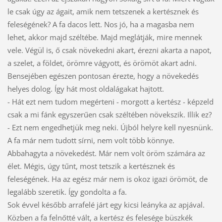
le csak úgy az ágait, amik nem tetszenek a kertésznek és
feleségének? A fa dacos lett. Nos jó, ha a magasba nem
lehet, akkor majd széltébe. Majd meglátják, mire mennek
vele. Végül is, ő csak növekedni akart, érezni akarta a napot,
a szelet, a földet, örömre vágyott, és örömöt akart adni.
Bensejében egészen pontosan érezte, hogy a növekedés
helyes dolog. Így hát most oldalágakat hajtott.
- Hát ezt nem tudom megérteni - morgott a kertész - képzeld
csak a mi fánk egyszerűen csak széltében növekszik. Illik ez?
- Ezt nem engedhetjük meg neki. Újból helyre kell nyesnünk.
A fa már nem tudott sírni, nem volt több könnye.
Abbahagyta a növekedést. Már nem volt öröm számára az
élet. Mégis, úgy tűnt, most tetszik a kertésznek és
feleségének. Ha az egész már nem is okoz igazi örömöt, de
legalább szeretik. Így gondolta a fa.
Sok évvel később arrafelé járt egy kicsi leányka az apjával.
Közben a fa felnőtté vált, a kertész és felesége büszkék