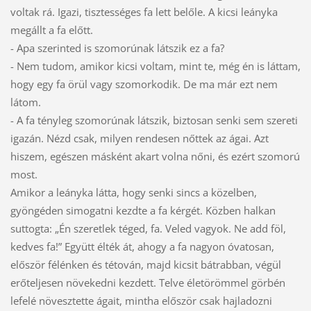
voltak rá. Igazi, tisztességes fa lett belőle. A kicsi leányka
megállt a fa előtt.
- Apa szerinted is szomorúnak látszik ez a fa?
- Nem tudom, amikor kicsi voltam, mint te, még én is láttam,
hogy egy fa örül vagy szomorkodik. De ma már ezt nem
látom.
- A fa tényleg szomorúnak látszik, biztosan senki sem szereti
igazán. Nézd csak, milyen rendesen nőttek az ágai. Azt
hiszem, egészen másként akart volna nőni, és ezért szomorú
most.
Amikor a leányka látta, hogy senki sincs a közelben,
gyöngéden simogatni kezdte a fa kérgét. Közben halkan
suttogta: „Én szeretlek téged, fa. Veled vagyok. Ne add föl,
kedves fa!” Együtt élték át, ahogy a fa nagyon óvatosan,
először félénken és tétován, majd kicsit bátrabban, végül
erőteljesen növekedni kezdett. Telve életörömmel görbén
lefelé növesztette ágait, mintha először csak hajladozni