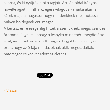
akarna, és ki nyújtóztatni a tagjait. Azután oldal irányba
növelte ágait, mintha az egész világot a karjaiba akarná
zárni, majd a magasba, hogy mindenkinek megmutassa,
milyen boldognak érzi magát.
A kertész és felesége alig hittek a szemüknek, mégis csendes
örömmel figyelték, ahogy a leányka mindenért megdicsérte
a fát, amit csak növesztett magán. Legjobban a leányka
örült, hogy az ő fája mindazoknak akik megcsodálták,
bátorságot és kedvet adott az élethez.
« Vissza