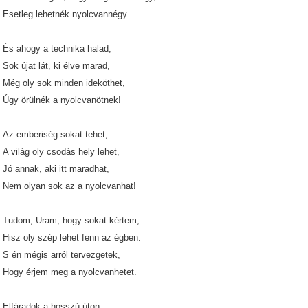
Esetleg lehetnék nyolcvannégy.
És ahogy a technika halad,
Sok újat lát, ki élve marad,
Még oly sok minden ideköthet,
Úgy örülnék a nyolcvanötnek!
Az emberiség sokat tehet,
A világ oly csodás hely lehet,
Jó annak, aki itt maradhat,
Nem olyan sok az a nyolcvanhat!
Tudom, Uram, hogy sokat kértem,
Hisz oly szép lehet fenn az égben.
S én mégis arról tervezgetek,
Hogy érjem meg a nyolcvanhetet.
Elfáradok a hosszú úton,