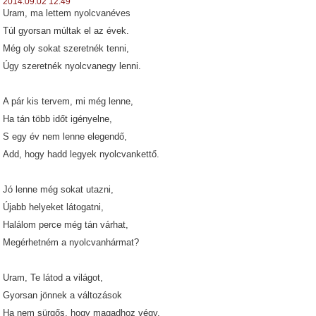
2014.09.02 12:49
Uram, ma lettem nyolcvanéves
Túl gyorsan múltak el az évek.
Még oly sokat szeretnék tenni,
Úgy szeretnék nyolcvanegy lenni.
A pár kis tervem, mi még lenne,
Ha tán több időt igényelne,
S egy év nem lenne elegendő,
Add, hogy hadd legyek nyolcvankettő.
Jó lenne még sokat utazni,
Újabb helyeket látogatni,
Halálom perce még tán várhat,
Megérhetném a nyolcvanhármat?
Uram, Te látod a világot,
Gyorsan jönnek a változások
Ha nem sürgős, hogy magadhoz végy,