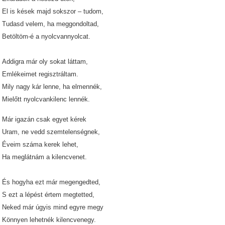
El is kések majd sokszor – tudom,
Tudasd velem, ha meggondoltad,
Betöltöm-é a nyolcvannyolcat.
Addigra már oly sokat láttam,
Emlékeimet regisztráltam.
Mily nagy kár lenne, ha elmennék,
Mielőtt nyolcvankilenc lennék.
Már igazán csak egyet kérek
Uram, ne vedd szemtelenségnek,
Éveim száma kerek lehet,
Ha meglátnám a kilencvenet.
És hogyha ezt már megengedted,
S ezt a lépést értem megtetted,
Neked már úgyis mind egyre megy
Könnyen lehetnék kilencvenegy.