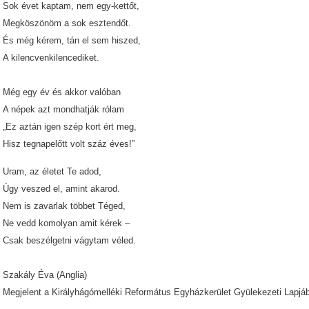
Sok évet kaptam, nem egy-kettőt,
Megköszönöm a sok esztendőt.
És még kérem, tán el sem hiszed,
A kilencvenkilencediket.
Még egy év és akkor valóban
A népek azt mondhatják rólam
„Ez aztán igen szép kort ért meg,
Hisz tegnapelőtt volt száz éves!”
Uram, az életet Te adod,
Úgy veszed el, amint akarod.
Nem is zavarlak többet Téged,
Ne vedd komolyan amit kérek –
Csak beszélgetni vágytam véled.
Szakály Éva (Anglia)
Megjelent a Királyhágómelléki Református Egyházkerület Gyülekezeti Lapjáb