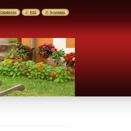
Oldaltérkép
RSS
Nyomtatás