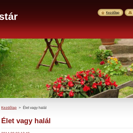
stár
Kezdőlap
Kezdőlap
>
Élet vagy halál
Élet vagy halál