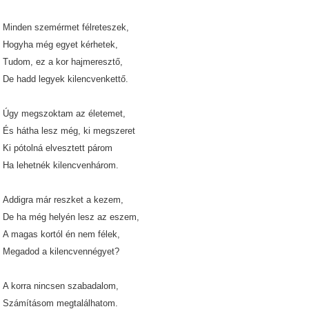
Minden szemérmet félreteszek,
Hogyha még egyet kérhetek,
Tudom, ez a kor hajmeresztő,
De hadd legyek kilencvenkettő.
Úgy megszoktam az életemet,
És hátha lesz még, ki megszeret
Ki pótolná elvesztett párom
Ha lehetnék kilencvenhárom.
Addigra már reszket a kezem,
De ha még helyén lesz az eszem,
A magas kortól én nem félek,
Megadod a kilencvennégyet?
A korra nincsen szabadalom,
Számításom megtalálhatom.