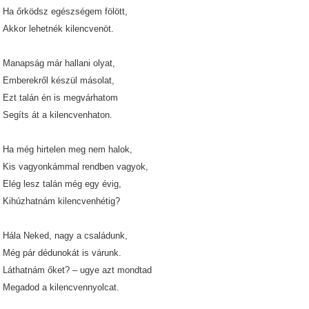
Ha őrködsz egészségem fölött,
Akkor lehetnék kilencvenöt.
Manapság már hallani olyat,
Emberekről készül másolat,
Ezt talán én is megvárhatom
Segíts át a kilencvenhaton.
Ha még hirtelen meg nem halok,
Kis vagyonkámmal rendben vagyok,
Elég lesz talán még egy évig,
Kihúzhatnám kilencvenhétig?
Hála Neked, nagy a családunk,
Még pár dédunokát is várunk.
Láthatnám őket? – ugye azt mondtad
Megadod a kilencvennyolcat.