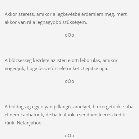
Akkor szeress, amikor a legkevésbé érdemlem meg, mert
akkor van rá a legnagyobb szükségem.
oOo
A bölcsesség kezdete az Isten előtti leborulás, amikor
engedjük, hogy összetört életünket Ő építse újjá.
oOo
A boldogság egy olyan pillangó, amelyet, ha kergetünk, soha
el nem kaphatunk, de ha leülünk, csendben leereszkedik
ránk. Netanjahoo
oOo