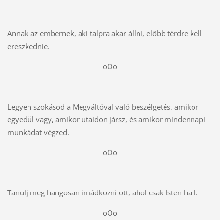
Annak az embernek, aki talpra akar állni, előbb térdre kell
ereszkednie.
oOo
Legyen szokásod a Megváltóval való beszélgetés, amikor
egyedül vagy, amikor utaidon jársz, és amikor mindennapi
munkádat végzed.
oOo
Tanulj meg hangosan imádkozni ott, ahol csak Isten hall.
oOo