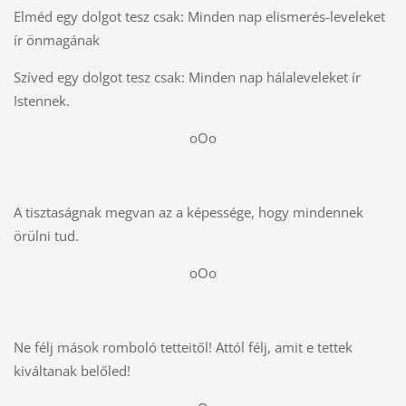
Elméd egy dolgot tesz csak: Minden nap elismerés-leveleket
ír önmagának
Szíved egy dolgot tesz csak: Minden nap hálaleveleket ír
Istennek.
oOo
A tisztaságnak megvan az a képessége, hogy mindennek
örülni tud.
oOo
Ne félj mások romboló tetteitől! Attól félj, amit e tettek
kiváltanak belőled!