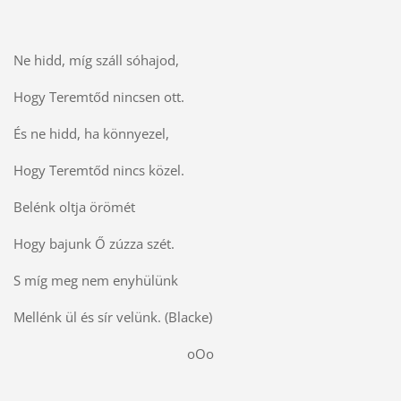
Ne hidd, míg száll sóhajod,
Hogy Teremtőd nincsen ott.
És ne hidd, ha könnyezel,
Hogy Teremtőd nincs közel.
Belénk oltja örömét
Hogy bajunk Ő zúzza szét.
S míg meg nem enyhülünk
Mellénk ül és sír velünk. (Blacke)
oOo