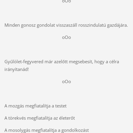
oOo
Minden gonosz gondolat visszaszáll rosszindulatú gazdájára.
oOo
Gyűlölet-fegyvered már azelőtt megsebesít, hogy a célra
irányítanád!
oOo
A mozgás megfiatalítja a testet
A törekvés megfiatalítja az életerőt
A mosolygás megfiatalítja a gondolkozást