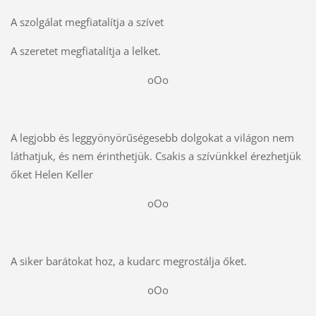
A szolgálat megfiatalítja a szívet
A szeretet megfiatalítja a lelket.
oOo
A legjobb és leggyönyörűségesebb dolgokat a világon nem
láthatjuk, és nem érinthetjük. Csakis a szívünkkel érezhetjük
őket Helen Keller
oOo
A siker barátokat hoz, a kudarc megrostálja őket.
oOo