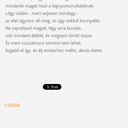
mindenki magát hiszi a legnyomorultabbnak.
Légy vidám - mert teljesen mindegy -
az élet úgysem áll meg, és úgy sokkal könnyebb.
Ne sajnáltasd magad, légy arra büszke,
sok mindent átéltél, és mégsem törtél össze.
És mert visszahozni semmit sem lehet,
fogadd el így, és élj emberhez méltó, derűs életet.
« Vissza