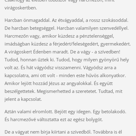
virágoskertben.
Harcban önmagaddal. Az étvágyaddal, a rossz szokásoddal.
De harcban betegséggel. Harcban valamilyen szenvedéllyel.
Harcmezőn vagy, amikor küzdesz a pénztelenséggel,
imádságban küzdesz a férjedért/feleségedért, gyermekedért.
A virágoskert Édenben maradt. De a vágy - a szívedben!
Tudod, honnan űztek ki. Tudod, hogy milyen gyönyörű hely
volt az. És hát vágyódsz visszamenni. Vágyódsz arra a
kapcsolatra, ami ott volt - minden este hűvös alkonyatkor.
Amikor lejött hozzád Jézus az angyalokkal. És együtt
beszélgettetek. Megismerhetted a szeretetet. Tudtad, mit
jelent a kapcsolat.
Aztán valami elromlott. Bejött egy idegen. Egy betolakodó.
És harcmezővé változtatta ezt az egész bolygót.
De a vágyat nem bírja kiírtani a szívedből. Továbbra is él