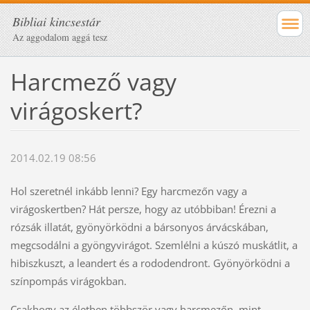
Bibliai kincsestár
Az aggodalom aggá tesz
Harcmező vagy
virágoskert?
2014.02.19 08:56
Hol szeretnél inkább lenni? Egy harcmezőn vagy a
virágoskertben? Hát persze, hogy az utóbbiban! Érezni a
rózsák illatát, gyönyörködni a bársonyos árvácskában,
megcsodálni a gyöngyvirágot. Szemlélni a kúszó muskátlit, a
hibiszkuszt, a leandert és a rododendront. Gyönyörködni a
színpompás virágokban.
Csakhogy az életben többször vagy harcmezőn, mint