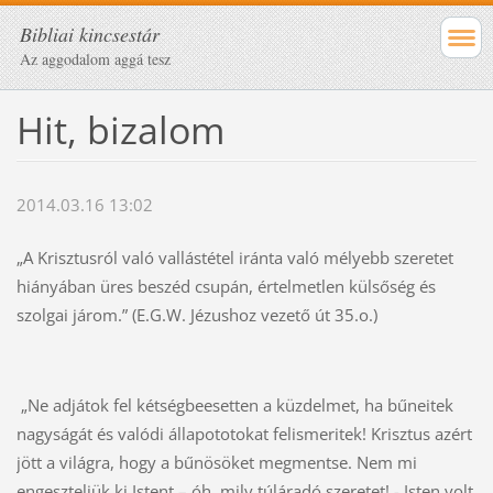
Bibliai kincsestár
Az aggodalom aggá tesz
Hit, bizalom
2014.03.16 13:02
„A Krisztusról való vallástétel iránta való mélyebb szeretet
hiányában üres beszéd csupán, értelmetlen külsőség és
szolgai járom.” (E.G.W. Jézushoz vezető út 35.o.)
„Ne adjátok fel kétségbeesetten a küzdelmet, ha bűneitek
nagyságát és valódi állapototokat felismeritek! Krisztus azért
jött a világra, hogy a bűnösöket megmentse. Nem mi
engeszteljük ki Istent – óh, mily túláradó szeretet! - Isten volt