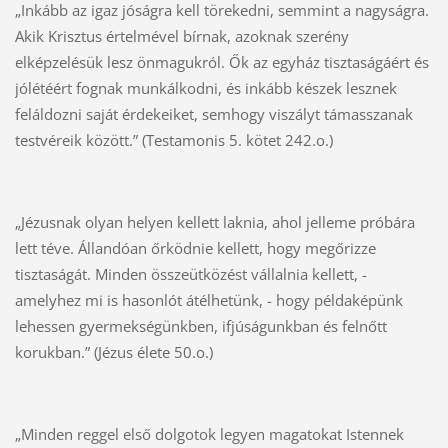
„Inkább az igaz jóságra kell törekedni, semmint a nagyságra.
Akik Krisztus értelmével bírnak, azoknak szerény
elképzelésük lesz önmagukról. Ők az egyház tisztaságáért és
jólétéért fognak munkálkodni, és inkább készek lesznek
feláldozni saját érdekeiket, semhogy viszályt támasszanak
testvéreik között.” (Testamonis 5. kötet 242.o.)
„Jézusnak olyan helyen kellett laknia, ahol jelleme próbára
lett téve. Állandóan őrködnie kellett, hogy megőrizze
tisztaságát. Minden összeütközést vállalnia kellett, -
amelyhez mi is hasonlót átélhetünk, - hogy példaképünk
lehessen gyermekségünkben, ifjúságunkban és felnőtt
korukban.” (Jézus élete 50.o.)
„Minden reggel első dolgotok legyen magatokat Istennek