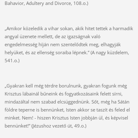
Bahavior, Adultery and Divorce, 108.o.)
„Amikor közeledik a vihar sokan, akik hitet tettek a harmadik
angyal üzenete mellett, de az igazságnak való
engedelmesség híján nem szentelődtek meg, elhagyják
helyüket, és az ellenség soraiba lépnek.” (A nagy küzdelem,
541.o.)
„Gyakran kell még térdre borulnunk, gyakran fogunk még
Krisztus lábainál bűneink és fogyatkozásaink felett sírni,
mindazáltal nem szabad elcsüggednünk. Sőt, még ha Sátán
földre teperne is bennünket, Isten akkor se taszít és feled el
minket. Nem! - hiszen Krisztus Isten jobbján ül, és képvisel
bennünket!” (Jézushoz vezető út, 49.o.)