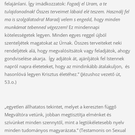
felajánlani. Így imádkozzatok:
Fogadj el Uram, a te
tulajdonodnak! Összes terveimet lábaid elé teszem. Használj fel
ma is szolgálatodra! Maradj velem s engedd, hogy minden
munkámat tebenned végezzem!
Ez mindennapi
kötelességetek legyen. Minden egyes reggel újból
szenteljétek magatokat az Úrnak. Összes terveiteket neki
rendeljétek alá, hogy megvalósítsátok vagy feladjátok, ahogy
gondviselése akarja. Így adjátok át, ajánljátok fel Istennek
napról napra életeteket, hogy az mindinkább átalakuljon, és
hasonlóvá legyen Krisztus életéhez.” (Jézushoz vezető út,
53.o.)
„egyetlen állhatatos tekintet, melyet a kereszten függő
Megváltóra vetünk, jobban megtisztítja elménket és
szívünket minden szennytől, mint a legtökéletesebb nyelv
minden tudományos magyarázata.” (Testamonis on Sexual