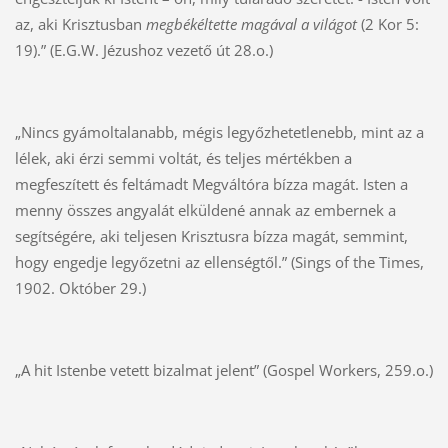
az, aki Krisztusban
megbékéltette magával a világot
(2 Kor 5:
19).” (E.G.W. Jézushoz vezető út 28.o.)
„Nincs gyámoltalanabb, mégis legyőzhetetlenebb, mint az a
lélek, aki érzi semmi voltát, és teljes mértékben a
megfeszített és feltámadt Megváltóra bízza magát. Isten a
menny összes angyalát elküldené annak az embernek a
segítségére, aki teljesen Krisztusra bízza magát, semmint,
hogy engedje legyőzetni az ellenségtől.” (Sings of the Times,
1902. Október 29.)
„A hit Istenbe vetett bizalmat jelent” (Gospel Workers, 259.o.)