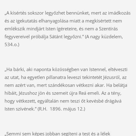
„A kísértés sokszor legyőzhet bennünket, mert az imádkozás
és az igekutatás elhanyagolása miatt a megkísértett nem
emlékszik mindjárt Isten ígéreteire, és nem a Szentírás
fegyvereivel próbálja Sátánt legyőzni.” (A nagy küzdelem,
534.o.)
„Ha bárki, aki naponta közösségben van Istennel, eltéveszti
az utat, ha egyetlen pillanatra leveszi tekintetét Jézusról, az
nem azért van, mert szándékosan vétkezni akar. Ha belátja
hibáit, Jézushoz jön és szemeit újra Reá emeli. Az a tény,
hogy vétkezett, egyáltalán nem teszi őt kevésbé drágává
Isten szívének.” (R.H. 1896. május 12.)
„Semmi sem képes jobban segíteni a test és a lélek