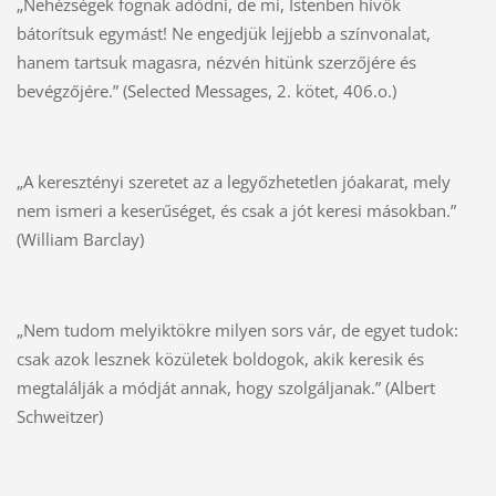
„Nehézségek fognak adódni, de mi, Istenben hívők
bátorítsuk egymást! Ne engedjük lejjebb a színvonalat,
hanem tartsuk magasra, nézvén hitünk szerzőjére és
bevégzőjére.” (Selected Messages, 2. kötet, 406.o.)
„A keresztényi szeretet az a legyőzhetetlen jóakarat, mely
nem ismeri a keserűséget, és csak a jót keresi másokban.”
(William Barclay)
„Nem tudom melyiktökre milyen sors vár, de egyet tudok:
csak azok lesznek közületek boldogok, akik keresik és
megtalálják a módját annak, hogy szolgáljanak.” (Albert
Schweitzer)