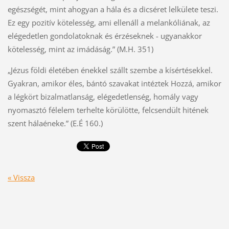
egészségét, mint ahogyan a hála és a dicséret lelkülete teszi.
Ez egy pozitív kötelesség, ami ellenáll a melankóliának, az
elégedetlen gondolatoknak és érzéseknek - ugyanakkor
kötelesség, mint az imádáság.” (M.H. 351)
„Jézus földi életében énekkel szállt szembe a kísértésekkel.
Gyakran, amikor éles, bántó szavakat intéztek Hozzá, amikor
a légkört bizalmatlanság, elégedetlenség, homály vagy
nyomasztó félelem terhelte körülötte, felcsendült hitének
szent hálaéneke.” (E.É 160.)
« Vissza