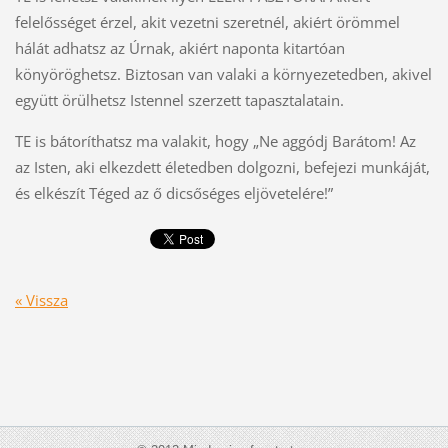
felelősséget érzel, akit vezetni szeretnél, akiért örömmel
hálát adhatsz az Úrnak, akiért naponta kitartóan
könyöröghetsz. Biztosan van valaki a környezetedben, akivel
együtt örülhetsz Istennel szerzett tapasztalatain.
TE is bátoríthatsz ma valakit, hogy „Ne aggódj Barátom! Az
az Isten, aki elkezdett életedben dolgozni, befejezi munkáját,
és elkészít Téged az ő dicsőséges eljövetelére!”
« Vissza