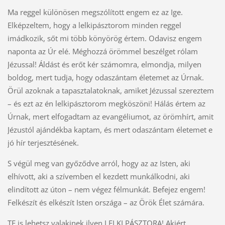
Ma reggel különösen megszólított engem ez az Ige.
Elképzeltem, hogy a lelkipásztorom minden reggel
imádkozik, sőt mi több könyörög értem. Odavisz engem
naponta az Úr elé. Méghozzá örömmel beszélget rólam
Jézussal! Áldást és erőt kér számomra, elmondja, milyen
boldog, mert tudja, hogy odaszántam életemet az Úrnak.
Örül azoknak a tapasztalatoknak, amiket Jézussal szereztem
– és ezt az én lelkipásztorom megköszöni! Hálás értem az
Úrnak, mert elfogadtam az evangéliumot, az örömhírt, amit
Jézustól ajándékba kaptam, és mert odaszántam életemet e
jó hír terjesztésének.
S végül meg van győződve arról, hogy az az Isten, aki
elhívott, aki a szívemben el kezdett munkálkodni, aki
elindított az úton – nem végez félmunkát. Befejez engem!
Felkészít és elkészít Isten országa – az Örök Élet számára.
TE is lehetsz valakinek ilyen LELKI PÁSZTORA! Akiért