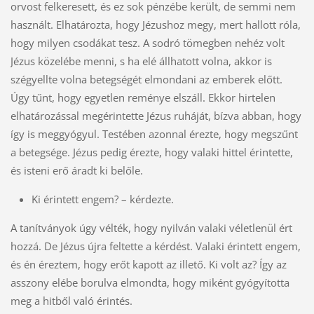
orvost felkeresett, és ez sok pénzébe került, de semmi nem
használt. Elhatározta, hogy Jézushoz megy, mert hallott róla,
hogy milyen csodákat tesz. A sodró tömegben nehéz volt
Jézus közelébe menni, s ha elé állhatott volna, akkor is
szégyellte volna betegségét elmondani az emberek előtt.
Úgy tűnt, hogy egyetlen reménye elszáll. Ekkor hirtelen
elhatározással megérintette Jézus ruháját, bízva abban, hogy
így is meggyógyul. Testében azonnal érezte, hogy megszűnt
a betegsége. Jézus pedig érezte, hogy valaki hittel érintette,
és isteni erő áradt ki belőle.
Ki érintett engem? – kérdezte.
A tanítványok úgy vélték, hogy nyilván valaki véletlenül ért
hozzá. De Jézus újra feltette a kérdést. Valaki érintett engem,
és én éreztem, hogy erőt kapott az illető. Ki volt az? Így az
asszony elébe borulva elmondta, hogy miként gyógyította
meg a hitből való érintés.