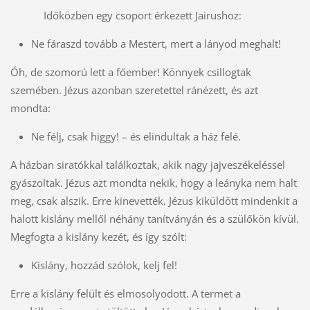
Időközben egy csoport érkezett Jairushoz:
Ne fáraszd tovább a Mestert, mert a lányod meghalt!
Óh, de szomorú lett a főember! Könnyek csillogtak
szemében. Jézus azonban szeretettel ránézett, és azt
mondta:
Ne félj, csak higgy! – és elindultak a ház felé.
A házban siratókkal találkoztak, akik nagy jajveszékeléssel
gyászoltak. Jézus azt mondta nekik, hogy a leányka nem halt
meg, csak alszik. Erre kinevették. Jézus kiküldött mindenkit a
halott kislány mellől néhány tanítványán és a szülőkön kívül.
Megfogta a kislány kezét, és így szólt:
Kislány, hozzád szólok, kelj fel!
Erre a kislány felült és elmosolyodott. A termet a