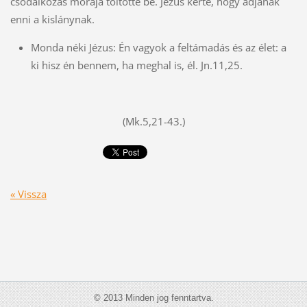
csodálkozás moraja töltötte be. Jézus kérte, hogy adjanak
enni a kislánynak.
Monda néki Jézus: Én vagyok a feltámadás és az élet: a
ki hisz én bennem, ha meghal is, él. Jn.11,25.
(Mk.5,21-43.)
« Vissza
© 2013 Minden jog fenntartva.