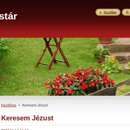
stár
Kezdőlap
Kezdőlap
>
Keresem Jézust
Keresem Jézust