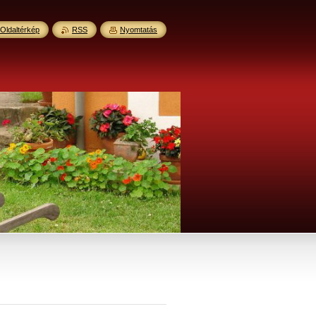
Oldaltérkép
RSS
Nyomtatás