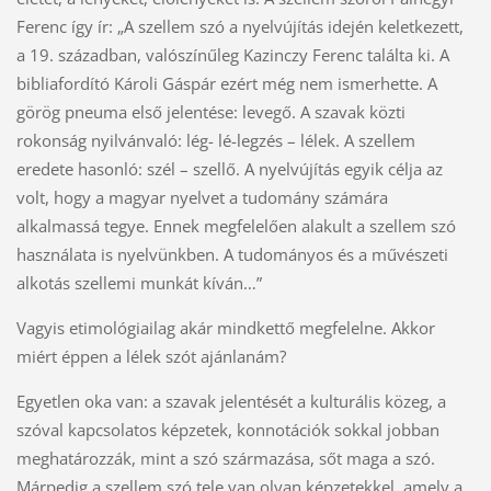
Ferenc így ír: „A szellem szó a nyelvújítás idején keletkezett,
a 19. században, valószínűleg Kazinczy Ferenc találta ki. A
bibliafordító Károli Gáspár ezért még nem ismerhette. A
görög pneuma első jelentése: levegő. A szavak közti
rokonság nyilvánvaló: lég- lé-legzés – lélek. A szellem
eredete hasonló: szél – szellő. A nyelvújítás egyik célja az
volt, hogy a magyar nyelvet a tudomány számára
alkalmassá tegye. Ennek megfelelően alakult a szellem szó
használata is nyelvünkben. A tudományos és a művészeti
alkotás szellemi munkát kíván…”
Vagyis etimológiailag akár mindkettő megfelelne. Akkor
miért éppen a lélek szót ajánlanám?
Egyetlen oka van: a szavak jelentését a kulturális közeg, a
szóval kapcsolatos képzetek, konnotációk sokkal jobban
meghatározzák, mint a szó származása, sőt maga a szó.
Márpedig a szellem szó tele van olyan képzetekkel, amely a