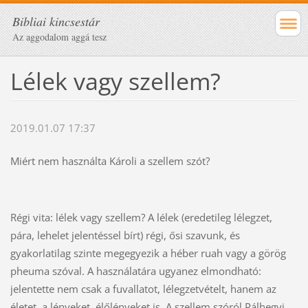
Bibliai kincsestár
Az aggodalom aggá tesz
Lélek vagy szellem?
2019.01.07 17:37
Miért nem használta Károli a szellem szót?
Régi vita: lélek vagy szellem? A lélek (eredetileg lélegzet,
pára, lehelet jelentéssel bírt) régi, ősi szavunk, és
gyakorlatilag szinte megegyezik a héber ruah vagy a görög
pheuma szóval. A használatára ugyanez elmondható:
jelentette nem csak a fuvallatot, lélegzetvételt, hanem az
életet, a lényeket, élőlényeket is. A szellem szóról Pálhegyi