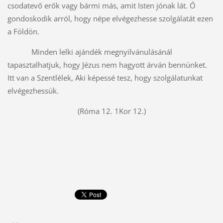
csodatevő erők vagy bármi más, amit Isten jónak lát. Ő
gondoskodik arról, hogy népe elvégezhesse szolgálatát ezen
a Földön.
Minden lelki ajándék megnyilvánulásánál
tapasztalhatjuk, hogy Jézus nem hagyott árván bennünket.
Itt van a Szentlélek, Aki képessé tesz, hogy szolgálatunkat
elvégezhessük.
(Róma 12. 1Kor 12.)