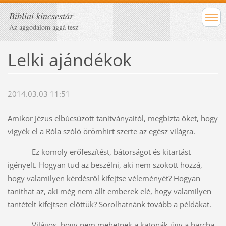
Bibliai kincsestár
Az aggodalom aggá tesz
Lelki ajándékok
2014.03.03 11:51
Amikor Jézus elbúcsúzott tanítványaitól, megbízta őket, hogy
vigyék el a Róla szóló örömhírt szerte az egész világra.
Ez komoly erőfeszítést, bátorságot és kitartást
igényelt. Hogyan tud az beszélni, aki nem szokott hozzá,
hogy valamilyen kérdésről kifejtse véleményét? Hogyan
taníthat az, aki még nem állt emberek elé, hogy valamilyen
tantételt kifejtsen előttük? Sorolhatnánk tovább a példákat.
Világos, hogy nem mehetnek a katonák úgy a harcba,