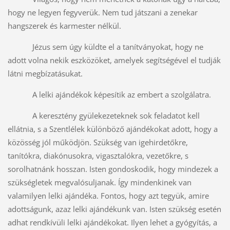
hogy ne legyen fegyverük. Nem tud játszani a zenekar
hangszerek és karmester nélkül.
Jézus sem úgy küldte el a tanítványokat, hogy ne
adott volna nekik eszközöket, amelyek segítségével el tudják
látni megbízatásukat.
A lelki ajándékok képesítik az embert a szolgálatra.
A keresztény gyülekezeteknek sok feladatot kell
ellátnia, s a Szentlélek különböző ajándékokat adott, hogy a
közösség jól működjön. Szükség van igehirdetőkre,
tanítókra, diakónusokra, vigasztalókra, vezetőkre, s
sorolhatnánk hosszan. Isten gondoskodik, hogy mindezek a
szükségletek megvalósuljanak. Így mindenkinek van
valamilyen lelki ajándéka. Fontos, hogy azt tegyük, amire
adottságunk, azaz lelki ajándékunk van. Isten szükség esetén
adhat rendkívüli lelki ajándékokat. Ilyen lehet a gyógyítás, a