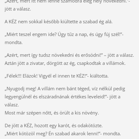
„Azért, mert itt nem lenne számodra elég hely növekedni.”-
jött a válasz.
A KÉZ nem sokkal később kiültette a szabad ég alá.
„Miért teszel engem ide? Úgy tűz a nap, és úgy fúj szél!”-
mondta.
„Azért, mert így tudsz növekedni és erősödni!” – jött a válasz.
Aztán jött a zivatar, dörgött az ég, csapkodtak a villámok.
„Félek!!! Elázok! Vigyél el innen te KÉZ!”- kiáltotta.
„Nyugodj meg! A villám nem bánt téged, víz nélkül pedig
legyengülnél és elszáradnának értékes leveleid!”- jött a
válasz.
Most már szépen nőtt, és örült a kis növény.
De jött a KÉZ, hozott egy karót, és odakötözte.
„Miért kötözöl meg? Én szabad akarok lenni!”- mondta.