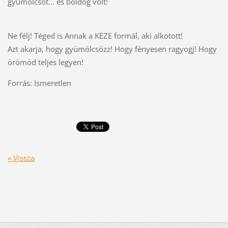
gyümölcsöt… és boldog volt!
Ne félj! Téged is Annak a KEZE formál, aki alkotott!
Azt akarja, hogy gyümölcsözz! Hogy fényesen ragyogj! Hogy
örömöd teljes legyen!
Forrás: Ismeretlen
« Vissza