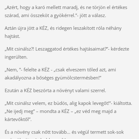
„Azért, hogy a karó mellett maradj, és ne törjön el értékes
szárad, ami összeköt a gyökérrel.”- jött a válasz.
Aztán újra jött a KÉZ, és ridegen leszakított róla néhány
hajtást.
„Mit csinálsz?! Leszaggatod értékes hajtásaimat?”- kérdezte
ingerülten.
„Nem, ”- felelte a KÉZ - „csak elveszem tőled azt, ami
akadályozna a bőséges gyümölcstermésben!”
Ezután a KÉZ beszórta a növényt valami szerrel.
„Mit csinálsz velem, ez büdös, alig kapok levegőt!”- kiáltotta.
„Ne ijedj meg” – mondta a KÉZ – „ez véd meg majd a
kártevőktől”.
És a növény csak nőtt tovább… és végül termett sok-sok