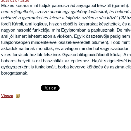
2019.01.07 18:26
Mózes kosara mint tudjuk papirusznád anyagából készült (gomeh). Kár
nem rejtegetheté, szerze annak egy gyékény-ládácskát, és bekené 
belétevé a gyermeket és letevé a folyóvíz szélén a sás közé”
(2Móz 
fordít Károli, ami logikus, hiszen ebből is kosarakat készítettek, és
nagyon hasonló funkciója, mint Egyiptomban a papirusznak. De mivel
ami jól ismert lehetett azon a vidéken. Egyik összetevője pedig nem
tulajdonképpen mindenfélével összekeveredett bitumen). Több mint 
akkádok naftának mondták, és a világon mindenhol vagy szabadon t
vizes források hozták felszínre. Gyakorlatilag oxidálódott kőolaj. A
habarcs helyett is ezt használták az építéshez. Hajók szigetelését i
gyógyszerként is funkcionált, borba keverve köhögés és asztma ellen
borogatásnak.
Vissza