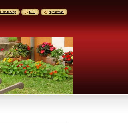
Oldaltérkép
RSS
Nyomtatás