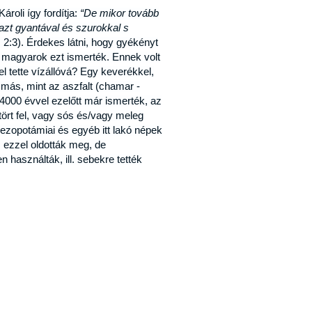
oli így fordítja:
“De mikor tovább
azt gyantával és szurokkal s
2:3). Érdekes látni, hogy gyékényt
 a magyarok ezt ismerték. Ennek volt
 tette vízállóvá? Egy keverékkel,
 más, mint az aszfalt (chamar -
4000 évvel ezelőtt már ismerték, az
ört fel, vagy sós és/vagy meleg
 mezopotámiai és egyéb itt lakó népek
s ezzel oldották meg, de
 használták, ill. sebekre tették