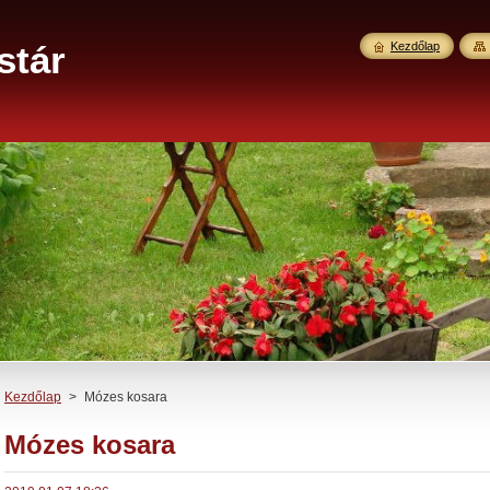
stár
Kezdőlap
Kezdőlap
>
Mózes kosara
Mózes kosara