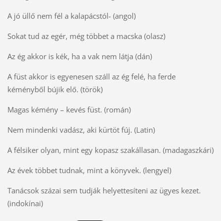
A jó üllő nem fél a kalapácstól- (angol)
Sokat tud az egér, még többet a macska (olasz)
Az ég akkor is kék, ha a vak nem látja (dán)
A füst akkor is egyenesen száll az ég felé, ha ferde
kéményből bújik elő. (török)
Magas kémény – kevés füst. (román)
Nem mindenki vadász, aki kürtöt fúj. (Latin)
A félsiker olyan, mint egy kopasz szakállasan. (madagaszkári)
Az évek többet tudnak, mint a könyvek. (lengyel)
Tanácsok százai sem tudják helyettesíteni az ügyes kezet.
(indokínai)