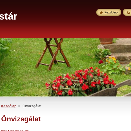
stár
Kezdőlap
Kezdőlap
>
Önvizsgálat
Önvizsgálat