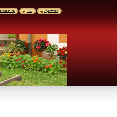
Oldaltérkép
RSS
Nyomtatás