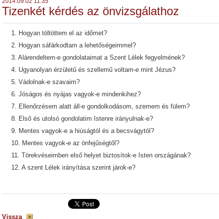
2014.09.02 11:35
Tizenkét kérdés az önvizsgálathoz
1. Hogyan töltöttem el az időmet?
2. Hogyan sáfárkodtam a lehetőségeimmel?
3. Alárendeltem-e gondolataimat a Szent Lélek fegyelmének?
4. Ugyanolyan érzületű és szellemű voltam-e mint Jézus?
5. Vádolnak-e szavaim?
6. Jóságos és nyájas vagyok-e mindenkihez?
7. Ellenőrzésem alatt áll-e gondolkodásom, szemem és fülem?
8. Első és utolsó gondolatim Istenre irányulnak-e?
9. Mentes vagyok-e a hiúságtól és a becsvágytól?
10. Mentes vagyok-e az önfejűségtől?
11. Törekvéseimben első helyet biztosítok-e Isten országának?
12. A szent Lélek irányítása szerint járok-e?
Vissza