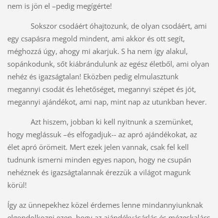
nem is jön el –pedig megígérte!
Sokszor csodáért óhajtozunk, de olyan csodáért, ami
egy csapásra megold mindent, ami akkor és ott segít,
méghozzá úgy, ahogy mi akarjuk. S ha nem így alakul,
sopánkodunk, sőt kiábrándulunk az egész életből, ami olyan
nehéz és igazságtalan! Eközben pedig elmulasztunk
megannyi csodát és lehetőséget, megannyi szépet és jót,
megannyi ajándékot, ami nap, mint nap az utunkban hever.
Azt hiszem, jobban ki kell nyitnunk a szemünket,
hogy meglássuk –és elfogadjuk-- az apró ajándékokat, az
élet apró örömeit. Mert ezek jelen vannak, csak fel kell
tudnunk ismerni minden egyes napon, hogy ne csupán
nehéznek és igazságtalannak érezzük a világot magunk
körül!
Így az ünnepekhez közel érdemes lenne mindannyiunknak
elgondolkozni ezen, hogy az ajándékvásárlás és mézeskalács