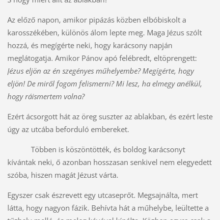
Az előző napon, amikor pipázás közben elbóbiskolt a
karosszékében, különös álom lepte meg. Maga Jézus szólt
hozzá, és megígérte neki, hogy karácsony napján
meglátogatja. Amikor Pánov apó felébredt, eltöprengett:
Jézus eljön az én szegényes műhelyembe? Megígérte, hogy
eljön! De miről fogom felismerni? Mi lesz, ha elmegy anélkül,
hogy ráismertem volna?
Ezért ácsorgott hát az öreg suszter az ablakban, és ezért leste
úgy az utcába beforduló embereket.
Többen is köszöntötték, és boldog karácsonyt
kívántak neki, ő azonban hosszasan senkivel nem elegyedett
szóba, hiszen magát Jézust várta.
Egyszer csak észrevett egy utcaseprőt. Megsajnálta, mert
látta, hogy nagyon fázik. Behívta hát a műhelybe, leültette a