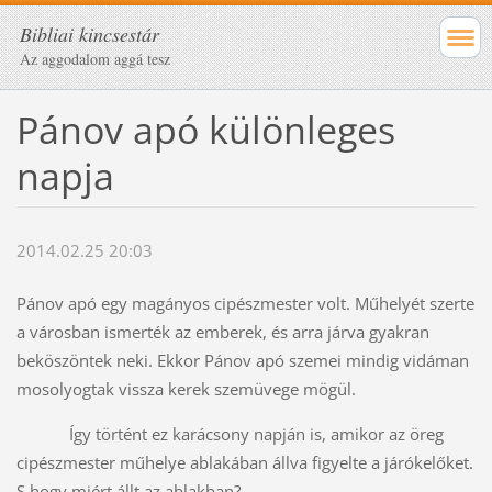
Bibliai kincsestár
Az aggodalom aggá tesz
Pánov apó különleges
napja
2014.02.25 20:03
Pánov apó egy magányos cipészmester volt. Műhelyét szerte
a városban ismerték az emberek, és arra járva gyakran
beköszöntek neki. Ekkor Pánov apó szemei mindig vidáman
mosolyogtak vissza kerek szemüvege mögül.
Így történt ez karácsony napján is, amikor az öreg
cipészmester műhelye ablakában állva figyelte a járókelőket.
S hogy miért állt az ablakban?