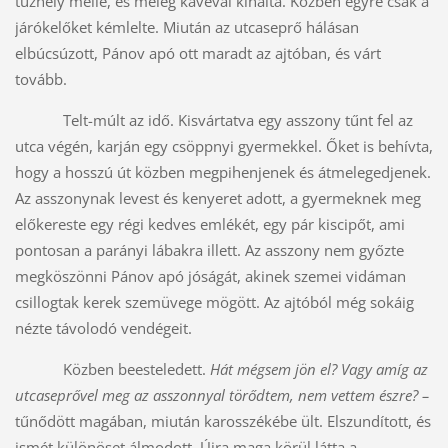
tűzhely mellé, és meleg kávéval kínálta. Közben egyre csak a
járókelőket kémlelte. Miután az utcaseprő hálásan
elbúcsúzott, Pánov apó ott maradt az ajtóban, és várt
tovább.
Telt-múlt az idő. Kisvártatva egy asszony tűnt fel az
utca végén, karján egy csöppnyi gyermekkel. Őket is behívta,
hogy a hosszú út közben megpihenjenek és átmelegedjenek.
Az asszonynak levest és kenyeret adott, a gyermeknek meg
előkereste egy régi kedves emlékét, egy pár kiscipőt, ami
pontosan a parányi lábakra illett. Az asszony nem győzte
megköszönni Pánov apó jóságát, akinek szemei vidáman
csillogtak kerek szemüvege mögött. Az ajtóból még sokáig
nézte távolodó vendégeit.
Közben beesteledett.
Hát mégsem jön el? Vagy amíg az
utcaseprővel meg az asszonnyal törődtem, nem vettem észre? –
tűnődött magában, miután karosszékébe ült. Elszundított, és
ismét különöset álmodott. Újra maga körül látta a