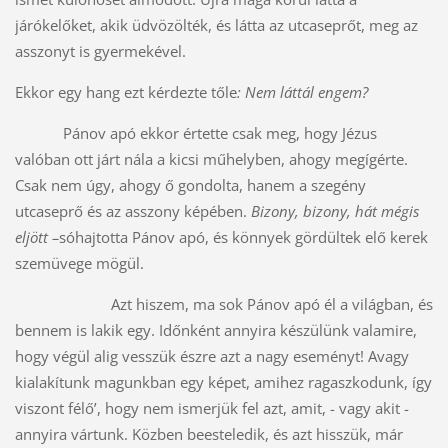
járókelőket, akik üdvözölték, és látta az utcaseprőt, meg az
asszonyt is gyermekével.
Ekkor egy hang ezt kérdezte tőle
: Nem láttál engem?
Pánov apó ekkor értette csak meg, hogy Jézus
valóban ott járt nála a kicsi műhelyben, ahogy megígérte.
Csak nem úgy, ahogy ő gondolta, hanem a szegény
utcaseprő és az asszony képében.
Bizony, bizony, hát mégis
eljött –
sóhajtotta Pánov apó, és könnyek gördültek elő kerek
szemüvege mögül.
Azt hiszem, ma sok Pánov apó él a világban, és
bennem is lakik egy. Időnként annyira készülünk valamire,
hogy végül alig vesszük észre azt a nagy eseményt! Avagy
kialakítunk magunkban egy képet, amihez ragaszkodunk, így
viszont félő’, hogy nem ismerjük fel azt, amit, - vagy akit -
annyira vártunk. Közben beesteledik, és azt hisszük, már