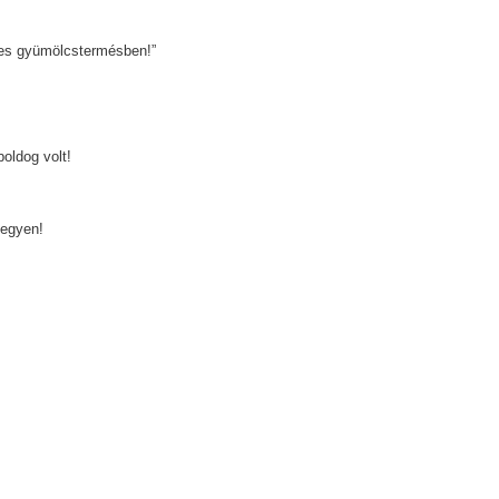
éges gyümölcstermésben!”
oldog volt!
legyen!