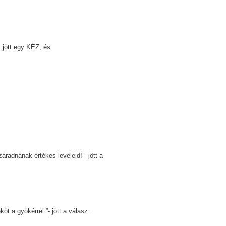
 jött egy KÉZ, és
áradnának értékes leveleid!”- jött a
öt a gyökérrel.”- jött a válasz.