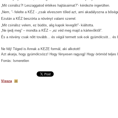
„Mit csinálsz?! Leszaggatod értékes hajtásaimat?”- kérdezte ingerülten.
„Nem, ”- felelte a KÉZ - „csak elveszem tőled azt, ami akadályozna a bős
Ezután a KÉZ beszórta a növényt valami szerrel.
„Mit csinálsz velem, ez büdös, alig kapok levegőt!”- kiáltotta.
„Ne ijedj meg” – mondta a KÉZ – „ez véd meg majd a kártevőktől”.
És a növény csak nőtt tovább… és végül termett sok-sok gyümölcsöt… és b
Ne félj! Téged is Annak a KEZE formál, aki alkotott!
Azt akarja, hogy gyümölcsözz! Hogy fényesen ragyogj! Hogy örömöd teljes 
Forrás: Ismeretlen
Vissza