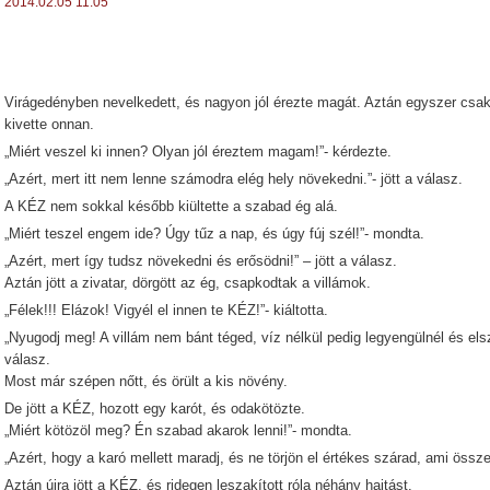
2014.02.05 11:05
Virágedényben nevelkedett, és nagyon jól érezte magát. Aztán egyszer csak
kivette onnan.
„Miért veszel ki innen? Olyan jól éreztem magam!”- kérdezte.
„Azért, mert itt nem lenne számodra elég hely növekedni.”- jött a válasz.
A KÉZ nem sokkal később kiültette a szabad ég alá.
„Miért teszel engem ide? Úgy tűz a nap, és úgy fúj szél!”- mondta.
„Azért, mert így tudsz növekedni és erősödni!” – jött a válasz.
Aztán jött a zivatar, dörgött az ég, csapkodtak a villámok.
„Félek!!! Elázok! Vigyél el innen te KÉZ!”- kiáltotta.
„Nyugodj meg! A villám nem bánt téged, víz nélkül pedig legyengülnél és elsz
válasz.
Most már szépen nőtt, és örült a kis növény.
De jött a KÉZ, hozott egy karót, és odakötözte.
„Miért kötözöl meg? Én szabad akarok lenni!”- mondta.
„Azért, hogy a karó mellett maradj, és ne törjön el értékes szárad, ami összek
Aztán újra jött a KÉZ, és ridegen leszakított róla néhány hajtást.