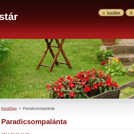
stár
Kezdőlap
Kezdőlap
>
Paradicsompalánta
Paradicsompalánta