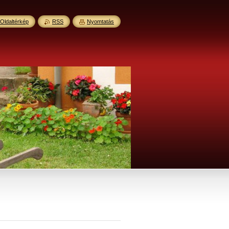
Oldaltérkép
RSS
Nyomtatás