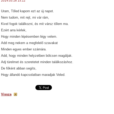
2014.03.16 15:12
Uram, Tőled kapom ezt az új napot.
Nem tudom, mit rejt, mi vár rám,
Kivel fogok találkozni, és mit vársz tőlem ma.
Ezért arra kérlek,
Hogy minden lépésemben légy velem.
Add meg nekem a megfelelő szavakat
Minden egyes ember számára.
Add, hogy minden helyzetben bölcsen reagáljak.
Adj türelmet és szeretetet minden találkozáshoz.
De főként abban segíts,
Hogy állandó kapcsolatban maradjak Veled.
Vissza