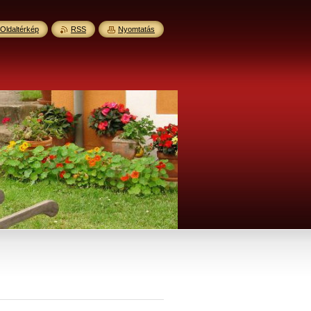
Oldaltérkép
RSS
Nyomtatás