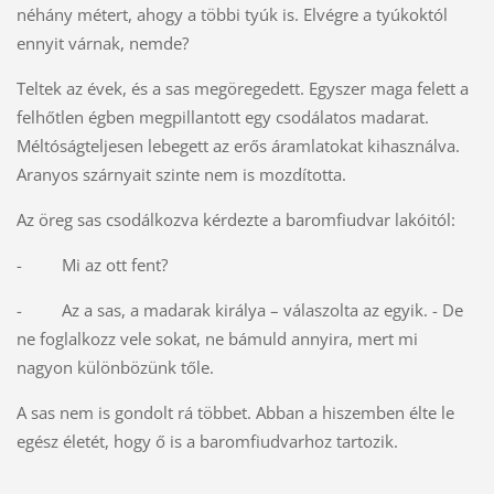
néhány métert, ahogy a többi tyúk is. Elvégre a tyúkoktól
ennyit várnak, nemde?
Teltek az évek, és a sas megöregedett. Egyszer maga felett a
felhőtlen égben megpillantott egy csodálatos madarat.
Méltóságteljesen lebegett az erős áramlatokat kihasználva.
Aranyos szárnyait szinte nem is mozdította.
Az öreg sas csodálkozva kérdezte a baromfiudvar lakóitól:
- Mi az ott fent?
- Az a sas, a madarak királya – válaszolta az egyik. - De
ne foglalkozz vele sokat, ne bámuld annyira, mert mi
nagyon különbözünk tőle.
A sas nem is gondolt rá többet. Abban a hiszemben élte le
egész életét, hogy ő is a baromfiudvarhoz tartozik.