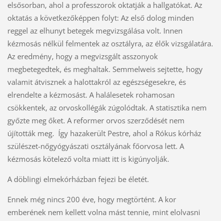
elsősorban, ahol a professzorok oktatják a hallgatókat. Az
oktatás a következőképpen folyt: Az első dolog minden
reggel az elhunyt betegek megvizsgálása volt. Innen
kézmosás nélkül felmentek az osztályra, az élők vizsgálatára.
Az eredmény, hogy a megvizsgált asszonyok
megbetegedtek, és meghaltak. Semmelweis sejtette, hogy
valamit átvisznek a halottakról az egészségesekre, és
elrendelte a kézmosást. A halálesetek rohamosan
csökkentek, az orvoskollégák zúgolódtak. A statisztika nem
győzte meg őket. A reformer orvos szerződését nem
újították meg. Így hazakerült Pestre, ahol a Rókus kórház
szülészet-nőgyógyászati osztályának főorvosa lett. A
kézmosás kötelező volta miatt itt is kigúnyolják.
A döblingi elmekórházban fejezi be életét.
Ennek még nincs 200 éve, hogy megtörtént. A kor
emberének nem kellett volna mást tennie, mint elolvasni