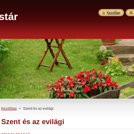
stár
Kezdőlap
Kezdőlap
>
Szent és az evilági
Szent és az evilági