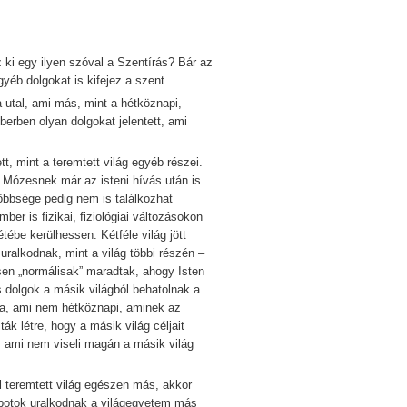
z ki egy ilyen szóval a Szentírás? Bár az
yéb dolgokat is kifejez a szent.
a utal, ami más, mint a hétköznapi,
berben olyan dolgokat jelentett, ami
tt, mint a teremtett világ egyéb részei.
 Mózesnek már az isteni hívás után is
öbbsége pedig nem is találkozhat
mber is fizikai, fiziológiai változásokon
étébe kerülhessen. Kétféle világ jött
uralkodnak, mint a világ többi részén –
esen „normálisak” maradtak, ahogy Isten
s dolgok a másik világból behatolnak a
kra, ami nem hétköznapi, aminek az
ták létre, hogy a másik világ céljait
 ami nem viseli magán a másik világ
al teremtett világ egészen más, akkor
llapotok uralkodnak a világegyetem más