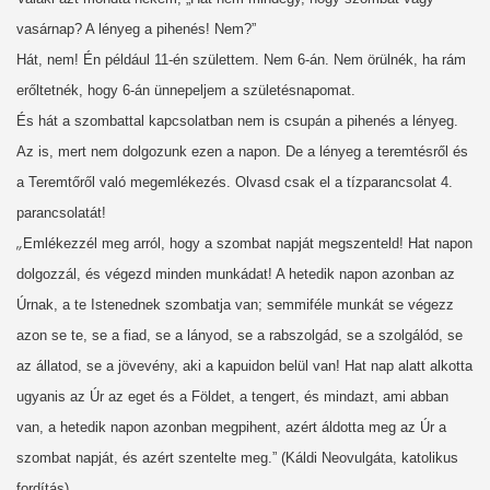
vasárnap? A lényeg a pihenés! Nem?”
Hát, nem! Én például 11-én születtem. Nem 6-án. Nem örülnék, ha rám
erőltetnék, hogy 6-án ünnepeljem a születésnapomat.
És hát a szombattal kapcsolatban nem is csupán a pihenés a lényeg.
Az is, mert nem dolgozunk ezen a napon. De a lényeg a teremtésről és
a Teremtőről való megemlékezés. Olvasd csak el a tízparancsolat 4.
parancsolatát!
„
Emlékezzél meg arról, hogy a szombat napját megszenteld! Hat napon
dolgozzál, és végezd minden munkádat! A hetedik napon azonban az
Úrnak, a te Istenednek szombatja van; semmiféle munkát se végezz
azon se te, se a fiad, se a lányod, se a rabszolgád, se a szolgálód, se
az állatod, se a jövevény, aki a kapuidon belül van! Hat nap alatt alkotta
ugyanis az Úr az eget és a Földet, a tengert, és mindazt, ami abban
van, a hetedik napon azonban megpihent, azért áldotta meg az Úr a
szombat napját, és azért szentelte meg.”
(Káldi Neovulgáta, katolikus
fordítás)