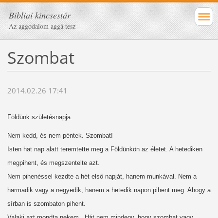
Bibliai kincsestár
Az aggodalom aggá tesz
Szombat
2014.02.26 17:41
Földünk születésnapja.
Nem kedd, és nem péntek. Szombat!
Isten hat nap alatt teremtette meg a Földünkön az életet. A hetediken
megpihent, és megszentelte azt.
Nem pihenéssel kezdte a hét első napját, hanem munkával. Nem a
harmadik vagy a negyedik, hanem a hetedik napon pihent meg. Ahogy a
sírban is szombaton pihent.
Valaki azt mondta nekem, „Hát nem mindegy, hogy szombat vagy