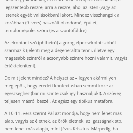
legszentebb részre, arra a részre, ahol az Isten (vagy az
istenek egyéb vallásokban) lakott. Mindez visszhangzik a
korábban (9. vers) használt oikodomé, épület,
templomépület szóra (és a szántóföldre).
Az elrontani szó (phtheiró) a görög elpocsékolni szóból
származik (jelenti még a degenerálttá tenni, illetve egy
magasabb szintről alacsonyabb szintre hozni valamit, vagyis
értékteleníteni).
De mit jelent mindez? A helyzet az – legyen akármilyen
meglepő -, hogy eredeti kontextusban semmi köze az
egészséghez (bár mi szinte csak így használjuk!). A szöveg
teljesen másról beszél. Az egész egy tipikus metafora.
A 10-11. vers szerint Pál azt mondja, hogy nem lehet más
alap, vagyis az életnek, az örök életnek, az igazságnak stb.
nem lehet más alapja, mint Jézus Krisztus. Márpedig, ha