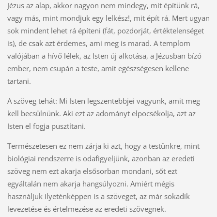
Jézus az alap, akkor nagyon nem mindegy, mit építünk rá,
vagy más, mint mondjuk egy lelkész!, mit épít rá. Mert ugyan
sok mindent lehet rá építeni (fát, pozdorját, értéktelenséget
is), de csak azt érdemes, ami meg is marad. A templom
valójában a hívő lélek, az Isten új alkotása, a Jézusban bízó
ember, nem csupán a teste, amit egészségesen kellene
tartani.
A szöveg tehát: Mi Isten legszentebbjei vagyunk, amit meg
kell becsülnünk. Aki ezt az adományt elpocsékolja, azt az
Isten el fogja pusztítani.
Természetesen ez nem zárja ki azt, hogy a testünkre, mint
biológiai rendszerre is odafigyeljünk, azonban az eredeti
szöveg nem ezt akarja elsősorban mondani, sőt ezt
egyáltalán nem akarja hangsúlyozni. Amiért mégis
használjuk ilyeténképpen is a szöveget, az már sokadik
levezetése és értelmezése az eredeti szövegnek.