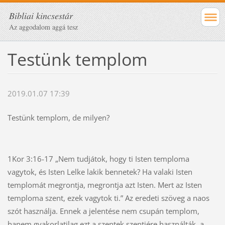
Bibliai kincsestár
Az aggodalom aggá tesz
Testünk templom
2019.01.07 17:39
Testünk templom, de milyen?
1Kor 3:16-17 „Nem tudjátok, hogy ti Isten temploma
vagytok, és Isten Lelke lakik bennetek? Ha valaki Isten
templomát megrontja, megrontja azt Isten. Mert az Isten
temploma szent, ezek vagytok ti.” Az eredeti szöveg a naos
szót használja. Ennek a jelentése nem csupán templom,
hanem gyakorlatilag ezt a szentek szentjére használták, a