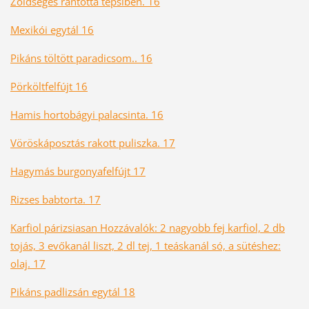
Zöldséges rántotta tepsiben. 16
Mexikói egytál 16
Pikáns töltött paradicsom.. 16
Pörköltfelfújt 16
Hamis hortobágyi palacsinta. 16
Vöröskáposztás rakott puliszka. 17
Hagymás burgonyafelfújt 17
Rizses babtorta. 17
Karfiol párizsiasan Hozzávalók: 2 nagyobb fej karfiol, 2 db
tojás, 3 evőkanál liszt, 2 dl tej, 1 teáskanál só, a sütéshez:
olaj. 17
Pikáns padlizsán egytál 18