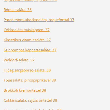
Római saláta. 36
Paradicsom-uborkasaláta, roqueforttal 37
Céklasaláta másképpen. 37
Klasszikus vitaminsaláta. 37
Színpompás káposztasaláta. 37
Waldorf-saláta. 37
Hideg sárgaborsó-saláta. 38
Tojássaláta, pirospaprikával 38
Brokkoli krémöntettel 38
Cukkínisaláta, sajtos öntettel 38