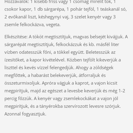
Hozzávalók: 1 kisebb friss vagy 1 csomag mirelit tök, 1
csokor kapor, 1 db sárgarépa, 1 pohár tejföl, 1 teáskanál só,
2 evőkanál liszt, késhegynyi vaj, 3 szelet kenyér vagy 3
zsemle felkockázva, vegeta.
Elkészítése: A tököt megtisztítjuk, magvas belsejét kivájjuk. A
sárgarépát megtisztítjuk, felkockázzuk és kb. másfél liter
vízben odatesszük főni, a tökkel együtt. Beletesszük az
ízesítőket, a kapor kivételével. Közben tejfölt kikeverjük a
liszttel és kevés vízzel felengedjük. Ahogy a zöldségek
megfőttek, a habarást belekeverjük, átforraljuk és
összeturmixoljuk. Apróra vágjuk a kaprot, a vajon kicsit
megpirítjuk, majd az egészet a levesbe keverjük és még 1-2
percig főzzük. A kenyér vagy zsemlekockákat a vajon jól
megpirítjuk, és a tányérokba szervírozott levesre szórjuk.
Azonnal fogyasztjuk.