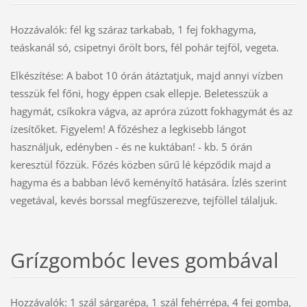
Hozzávalók: fél kg száraz tarkabab, 1 fej fokhagyma,
teáskanál só, csipetnyi őrölt bors, fél pohár tejföl, vegeta.
Elkészítése: A babot 10 órán átáztatjuk, majd annyi vízben
tesszük fel főni, hogy éppen csak ellepje. Beletesszük a
hagymát, csíkokra vágva, az apróra zúzott fokhagymát és az
ízesítőket. Figyelem! A főzéshez a legkisebb lángot
használjuk, edényben - és ne kuktában! - kb. 5 órán
keresztül főzzük. Főzés közben sűrű lé képződik majd a
hagyma és a babban lévő keményítő hatására. Ízlés szerint
vegetával, kevés borssal megfűszerezve, tejföllel tálaljuk.
Grízgombóc leves gombával
Hozzávalók: 1 szál sárgarépa, 1 szál fehérrépa, 4 fej gomba,