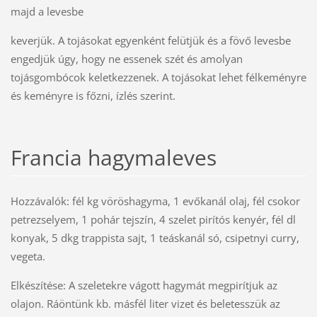
majd a levesbe
keverjük. A tojásokat egyenként felütjük és a fövő levesbe
engedjük úgy, hogy ne essenek szét és amolyan
tojásgombócok keletkezzenek. A tojásokat lehet félkeményre
és keményre is főzni, ízlés szerint.
Francia hagymaleves
Hozzávalók: fél kg vöröshagyma, 1 evőkanál olaj, fél csokor
petrezselyem, 1 pohár tejszín, 4 szelet pirítós kenyér, fél dl
konyak, 5 dkg trappista sajt, 1 teáskanál só, csipetnyi curry,
vegeta.
Elkészítése: A szeletekre vágott hagymát megpirítjuk az
olajon. Ráöntünk kb. másfél liter vizet és beletesszük az