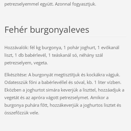
petrezselyemmel együtt. Azonnal fogyasztjuk.
Fehér burgonyaleves
Hozzávalók: fél kg burgonya, 1 pohár joghurt, 1 evőkanál
liszt, 1 db babérlevél, 1 teáskanál só, néhány szál
petrezselyem, vegeta.
Elkészítése: A burgonyát megtisztítjuk és kockákra vágjuk.
Odatesszük főni a babérlevéllel és sóval, kb. 1 liter vízben.
Eközben a joghurtot simára keverjük a liszttel, hozzáadjuk a
vegetát és az apróra vágott petrezselymet. Amikor a
burgonya puhára főtt, hozzákeverjük a joghurtos lisztet és
összefőzzük vele.