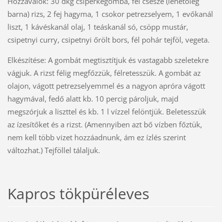
Hozzávalók: 30 dkg csiperkegomba, fél csésze (lehetőleg
barna) rizs, 2 fej hagyma, 1 csokor petrezselyem, 1 evőkanál
liszt, 1 kávéskanál olaj, 1 teáskanál só, csöpp mustár,
csipetnyi curry, csipetnyi őrölt bors, fél pohár tejföl, vegeta.
Elkészítése: A gombát megtisztítjuk és vastagabb szeletekre
vágjuk. A rizst félig megfőzzük, félretesszük. A gombát az
olajon, vágott petrezselyemmel és a nagyon apróra vágott
hagymával, fedő alatt kb. 10 percig pároljuk, majd
megszórjuk a liszttel és kb. 1 l vízzel felöntjük. Beletesszük
az ízesítőket és a rizst. (Amennyiben azt bő vízben főztük,
nem kell több vizet hozzáadnunk, ám ez ízlés szerint
változhat.) Tejföllel tálaljuk.
Kapros tökpüréleves