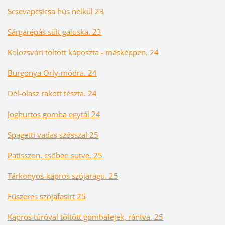
Scsevapcsicsa hús nélkül 23
Sárgarépás sült galuska. 23
Kolozsvári töltött káposzta - másképpen. 24
Burgonya Orly-módra. 24
Dél-olasz rakott tészta. 24
Joghurtos gomba egytál 24
Spagetti vadas szósszal 25
Patisszon, csőben sütve. 25
Tárkonyos-kapros szójaragu. 25
Fűszeres szójafasírt 25
Kapros túróval töltött gombafejek, rántva. 25