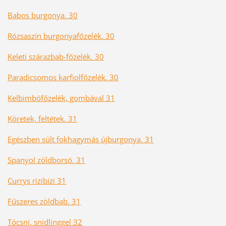
Babos burgonya. 30
Rózsaszín burgonyafőzelék. 30
Keleti szárazbab-főzelék. 30
Paradicsomos karfiolfőzelék. 30
Kelbimbófőzelék, gombával 31
Köretek, feltétek. 31
Egészben sült fokhagymás újburgonya. 31
Spanyol zöldborsó. 31
Currys rizibizi 31
Fűszeres zöldbab. 31
Tócsni, snidlinggel 32