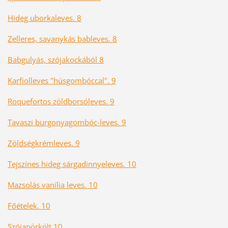
Hideg uborkaleves. 8
Zelleres, savanykás bableves. 8
Babgulyás, szójakockából 8
Karfiolleves "húsgombóccal". 9
Roquefortos zöldborsóleves. 9
Tavaszi burgonyagombóc-leves. 9
Zöldségkrémleves. 9
Tejszínes hideg sárgadinnyeleves. 10
Mazsolás vanília leves. 10
Főételek. 10
Szójapörkölt 10