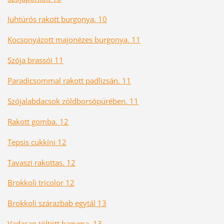
Juhtúrós rakott burgonya. 10
Kocsonyázott majonézes burgonya. 11
Szója brassói 11
Paradicsommal rakott padlizsán. 11
Szójalabdacsok zöldborsópürében. 11
Rakott gomba. 12
Tepsis cukkíni 12
Tavaszi rakottas. 12
Brokkoli tricolor 12
Brokkoli szárazbab egytál 13
Vadasan töltött hagyma. 13