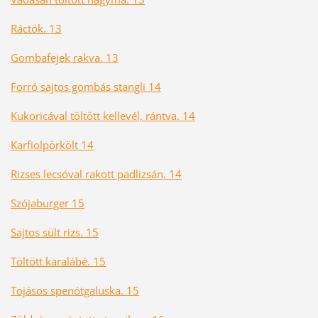
Ráctök. 13
Gombafejek rakva. 13
Forró sajtos gombás stangli 14
Kukoricával töltött kellevél, rántva. 14
Karfiolpörkölt 14
Rizses lecsóval rakott padlizsán. 14
Szójaburger 15
Sajtos sült rizs. 15
Töltött karalábé. 15
Tojásos spenótgaluska. 15