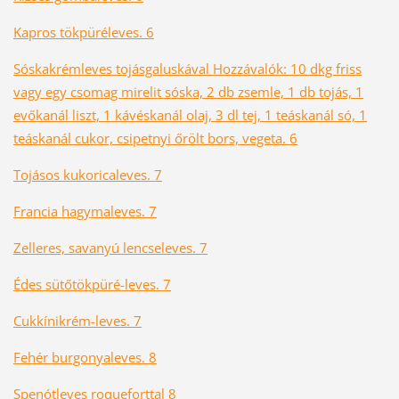
Kapros tökpüréleves. 6
Sóskakrémleves tojásgaluskával Hozzávalók: 10 dkg friss
vagy egy csomag mirelit sóska, 2 db zsemle, 1 db tojás, 1
evőkanál liszt, 1 kávéskanál olaj, 3 dl tej, 1 teáskanál só, 1
teáskanál cukor, csipetnyi őrölt bors, vegeta. 6
Tojásos kukoricaleves. 7
Francia hagymaleves. 7
Zelleres, savanyú lencseleves. 7
Édes sütőtökpüré-leves. 7
Cukkínikrém-leves. 7
Fehér burgonyaleves. 8
Spenótleves roqueforttal 8