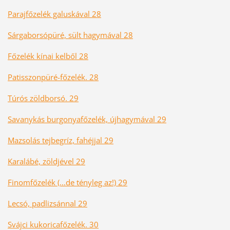
Parajfőzelék galuskával 28
Sárgaborsópüré, sült hagymával 28
Főzelék kínai kelből 28
Patisszonpüré-főzelék. 28
Túrós zöldborsó. 29
Savanykás burgonyafőzelék, újhagymával 29
Mazsolás tejbegríz, fahéjjal 29
Karalábé, zöldjével 29
Finomfőzelék (...de tényleg az!) 29
Lecsó, padlizsánnal 29
Svájci kukoricafőzelék. 30