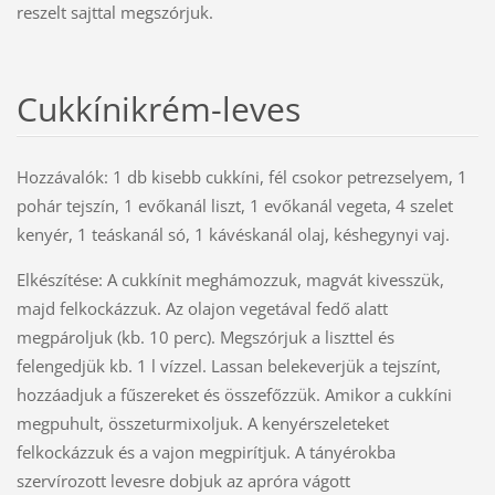
reszelt sajttal megszórjuk.
Cukkínikrém-leves
Hozzávalók: 1 db kisebb cukkíni, fél csokor petrezselyem, 1
pohár tejszín, 1 evőkanál liszt, 1 evőkanál vegeta, 4 szelet
kenyér, 1 teáskanál só, 1 kávéskanál olaj, késhegynyi vaj.
Elkészítése: A cukkínit meghámozzuk, magvát kivesszük,
majd felkockázzuk. Az olajon vegetával fedő alatt
megpároljuk (kb. 10 perc). Megszórjuk a liszttel és
felengedjük kb. 1 l vízzel. Lassan belekeverjük a tejszínt,
hozzáadjuk a fűszereket és összefőzzük. Amikor a cukkíni
megpuhult, összeturmixoljuk. A kenyérszeleteket
felkockázzuk és a vajon megpirítjuk. A tányérokba
szervírozott levesre dobjuk az apróra vágott