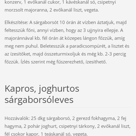
konzerv, 1 evőkanál cukor, 1 kávéskanál só, csipetnyi
morzsolt majoranna, 2 evőkanál liszt, vegeta.
Elkészítése: A sárgaborsót 10 órán át vízben áztatjuk, majd
feltesszük főni, annyi vízben, hogy az 3 ujjnyira ellepje. A
majoránnával kb. fél órán át közepes lángon főzzük, amíg
meg nem puhul. Beletesszük a paradicsompürét, a lisztet és
az ízesítőket, majd összeturmixoljuk és még kb. 2-3 percig
főzzük. Ízlés szerint még fűszerezhető, ízesíthető.
Kapros, joghurtos
sárgaborsóleves
Hozzávalók: 25 dkg sárgaborsó, 2 gerezd fokhagyma, 2 fej
hagyma, 2 pohár joghurt, csipetnyi tárkony, 2 evőkanál liszt,
fél csokor kapor, 1 teáskanál só, vegeta.