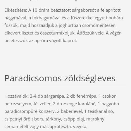
Elkészítése: A 10 órára beáztatott sárgaborsót a felaprított
hagymával, a fokhagymával és a fűszerekkel együtt puhára
főzzük, majd hozzáadjuk a joghurtban csomómentesen
elkevert lisztet és összeturmixoljuk. Átfőzzük vele. A végén
beletesszük az apróra vágott kaprot.
Paradicsomos zöldségleves
Hozzávalók: 3-4 db sárgarépa, 2 db fehérrépa, 1 csokor
petrezselyem, fél zeller, 2 db zsenge karalábé, 1 nagyobb
paradicsompüré konzerv, 2 babérlevél, 1 teáskanál só,
csipetnyi őrölt bors, tárkony, csöpp olaj, maroknyi
cérnametélt vagy más aprótészta, vegeta.