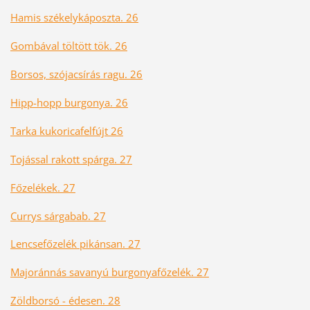
Hamis székelykáposzta. 26
Gombával töltött tök. 26
Borsos, szójacsírás ragu. 26
Hipp-hopp burgonya. 26
Tarka kukoricafelfújt 26
Tojással rakott spárga. 27
Főzelékek. 27
Currys sárgabab. 27
Lencsefőzelék pikánsan. 27
Majoránnás savanyú burgonyafőzelék. 27
Zöldborsó - édesen. 28