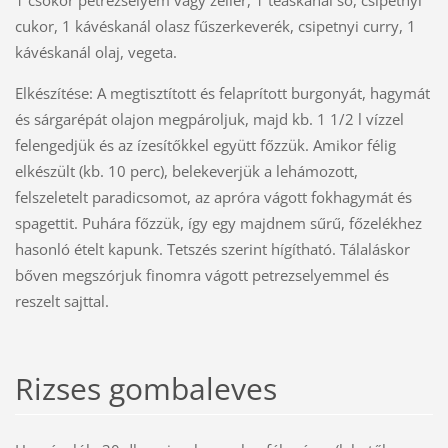
1 csokor petrezselyem vagy zeller, 1 teáskanál só, csipetnyi
cukor, 1 kávéskanál olasz fűszerkeverék, csipetnyi curry, 1
kávéskanál olaj, vegeta.
Elkészítése: A megtisztított és felaprított burgonyát, hagymát
és sárgarépát olajon megpároljuk, majd kb. 1 1/2 l vízzel
felengedjük és az ízesítőkkel együtt főzzük. Amikor félig
elkészült (kb. 10 perc), belekeverjük a lehámozott,
felszeletelt paradicsomot, az apróra vágott fokhagymát és
spagettit. Puhára főzzük, így egy majdnem sűrű, főzelékhez
hasonló ételt kapunk. Tetszés szerint hígítható. Tálaláskor
bőven megszórjuk finomra vágott petrezselyemmel és
reszelt sajttal.
Rizses gombaleves