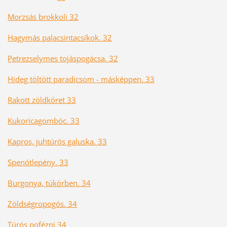
Morzsás brokkoli 32
Hagymás palacsintacsíkok. 32
Petrezselymes tojáspogácsa. 32
Hideg töltött paradicsom - másképpen. 33
Rakott zöldköret 33
Kukoricagombóc. 33
Kapros, juhtúrós galuska. 33
Spenótlepény. 33
Burgonya, tükörben. 34
Zöldségropogós. 34
Túrós pofézni 34