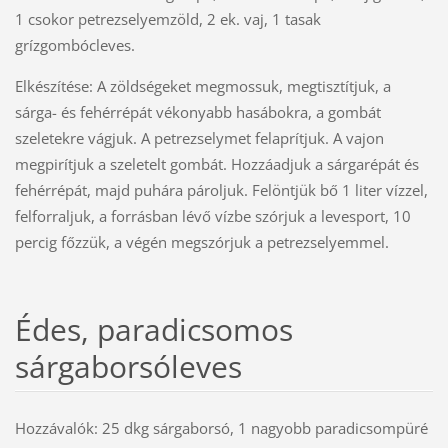
1 csokor petrezselyemzöld, 2 ek. vaj, 1 tasak
grízgombócleves.
Elkészítése: A zöldségeket megmossuk, megtisztítjuk, a
sárga- és fehérrépát vékonyabb hasábokra, a gombát
szeletekre vágjuk. A petrezselymet felaprítjuk. A vajon
megpirítjuk a szeletelt gombát. Hozzáadjuk a sárgarépát és
fehérrépát, majd puhára pároljuk. Felöntjük bő 1 liter vízzel,
felforraljuk, a forrásban lévő vízbe szórjuk a levesport, 10
percig főzzük, a végén megszórjuk a petrezselyemmel.
Édes, paradicsomos
sárgaborsóleves
Hozzávalók: 25 dkg sárgaborsó, 1 nagyobb paradicsompüré