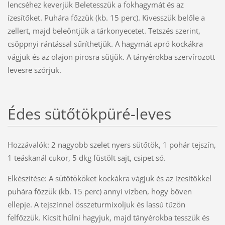
lencséhez keverjük Beletesszük a fokhagymát és az
ízesítőket. Puhára főzzük (kb. 15 perc). Kivesszük belőle a
zellert, majd beleöntjük a tárkonyecetet. Tetszés szerint,
csöppnyi rántással sűríthetjük. A hagymát apró kockákra
vágjuk és az olajon pirosra sütjük. A tányérokba szervírozott
levesre szórjuk.
Édes sütőtökpüré-leves
Hozzávalók: 2 nagyobb szelet nyers sütőtök, 1 pohár tejszín,
1 teáskanál cukor, 5 dkg füstölt sajt, csipet só.
Elkészítése: A sütőtököket kockákra vágjuk és az ízesítőkkel
puhára főzzük (kb. 15 perc) annyi vízben, hogy bőven
ellepje. A tejszínnel összeturmixoljuk és lassú tűzön
felfőzzük. Kicsit hűlni hagyjuk, majd tányérokba tesszük és