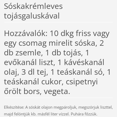
Sóskakrémleves
tojásgaluskával
Hozzávalók: 10 dkg friss vagy
egy csomag mirelit sóska, 2
db zsemle, 1 db tojás, 1
evőkanál liszt, 1 kávéskanál
olaj, 3 dl tej, 1 teáskanál só, 1
teáskanál cukor, csipetnyi
őrölt bors, vegeta.
Elkészítése: A sóskát olajon megpároljuk, megszórjuk liszttel,
majd felöntjük kb. másfél liter vízzel. Puhára főzzük.