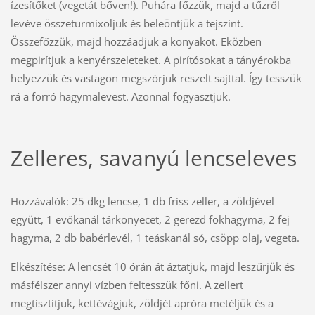
ízesítőket (vegetát bőven!). Puhára főzzük, majd a tűzről
levéve összeturmixoljuk és beleöntjük a tejszínt.
Összefőzzük, majd hozzáadjuk a konyakot. Eközben
megpirítjuk a kenyérszeleteket. A pirítósokat a tányérokba
helyezzük és vastagon megszórjuk reszelt sajttal. Így tesszük
rá a forró hagymalevest. Azonnal fogyasztjuk.
Zelleres, savanyú lencseleves
Hozzávalók: 25 dkg lencse, 1 db friss zeller, a zöldjével
együtt, 1 evőkanál tárkonyecet, 2 gerezd fokhagyma, 2 fej
hagyma, 2 db babérlevél, 1 teáskanál só, csöpp olaj, vegeta.
Elkészítése: A lencsét 10 órán át áztatjuk, majd leszűrjük és
másfélszer annyi vízben feltesszük főni. A zellert
megtisztítjuk, kettévágjuk, zöldjét apróra metéljük és a