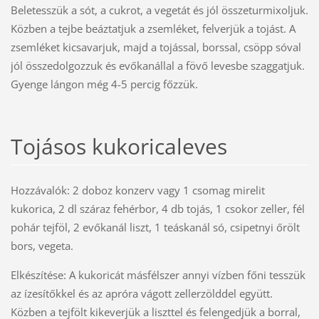
Beletesszük a sót, a cukrot, a vegetát és jól összeturmixoljuk.
Közben a tejbe beáztatjuk a zsemléket, felverjük a tojást. A
zsemléket kicsavarjuk, majd a tojással, borssal, csöpp sóval
jól összedolgozzuk és evőkanállal a fövő levesbe szaggatjuk.
Gyenge lángon még 4-5 percig főzzük.
Tojásos kukoricaleves
Hozzávalók: 2 doboz konzerv vagy 1 csomag mirelit
kukorica, 2 dl száraz fehérbor, 4 db tojás, 1 csokor zeller, fél
pohár tejföl, 2 evőkanál liszt, 1 teáskanál só, csipetnyi őrölt
bors, vegeta.
Elkészítése: A kukoricát másfélszer annyi vízben főni tesszük
az ízesítőkkel és az apróra vágott zellerzölddel együtt.
Közben a tejfölt kikeverjük a liszttel és felengedjük a borral,