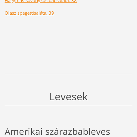
Hagymás-savanykás babsaláta. 38
Olasz spagettisaláta. 39
Levesek
Amerikai szárazbableves