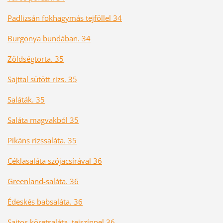
Padlizsán fokhagymás tejföllel 34
Burgonya bundában. 34
Zöldségtorta. 35
Sajttal sütött rizs. 35
Saláták. 35
Saláta magvakból 35
Pikáns rizssaláta. 35
Céklasaláta szójacsírával 36
Greenland-saláta. 36
Édeskés babsaláta. 36
Sajtos köretsaláta, tejszínnel 36