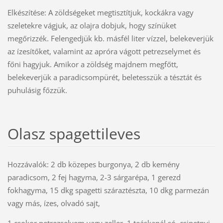
Elkészítése: A zöldségeket megtisztítjuk, kockákra vagy
szeletekre vágjuk, az olajra dobjuk, hogy színüket
megőrizzék. Felengedjük kb. másfél liter vízzel, belekeverjük
az ízesítőket, valamint az apróra vágott petrezselymet és
főni hagyjuk. Amikor a zöldség majdnem megfőtt,
belekeverjük a paradicsompürét, beletesszük a tésztát és
puhulásig főzzük.
Olasz spagettileves
Hozzávalók: 2 db közepes burgonya, 2 db kemény
paradicsom, 2 fej hagyma, 2-3 sárgarépa, 1 gerezd
fokhagyma, 15 dkg spagetti száraztészta, 10 dkg parmezán
vagy más, ízes, olvadó sajt,