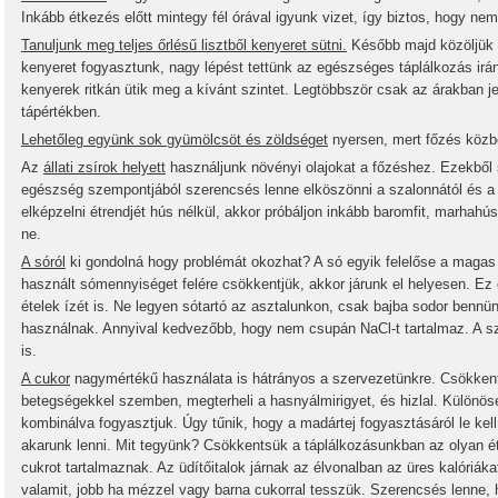
Inkább étkezés előtt mintegy fél órával igyunk vizet, így biztos, hogy n
Tanuljunk meg teljes őrlésű lisztből kenyeret sütni.
Később majd közöljük a
kenyeret fogyasztunk, nagy lépést tettünk az egészséges táplálkozás ir
kenyerek ritkán ütik meg a kívánt szintet. Legtöbbször csak az árakban 
tápértékben.
Lehetőleg együnk sok gyümölcsöt és zöldséget
nyersen, mert főzés közb
Az
állati zsírok helyett
használjunk növényi olajokat a főzéshez. Ezekből 
egészség szempontjából szerencsés lenne elköszönni a szalonnától és a 
elképzelni étrendjét hús nélkül, akkor próbáljon inkább baromfit, marhahús
ne.
A sóról
ki gondolná hogy problémát okozhat? A só egyik felelőse a mag
használt sómennyiséget felére csökkentjük, akkor járunk el helyesen. Ez 
ételek ízét is. Ne legyen sótartó az asztalunkon, csak bajba sodor bennü
használnak. Annyival kedvezőbb, hogy nem csupán NaCl-t tartalmaz. A 
is.
A cukor
nagymértékű használata is hátrányos a szervezetünkre. Csökken
betegségekkel szemben, megterheli a hasnyálmirigyet, és hizlal. Különösen
kombinálva fogyasztjuk. Úgy tűnik, hogy a madártej fogyasztásáról le k
akarunk lenni. Mit tegyünk? Csökkentsük a táplálkozásunkban az olyan ét
cukrot tartalmaznak. Az üdítőitalok járnak az élvonalban az üres kalóriáka
valamit, jobb ha mézzel vagy barna cukorral tesszük. Szerencsés lenne,