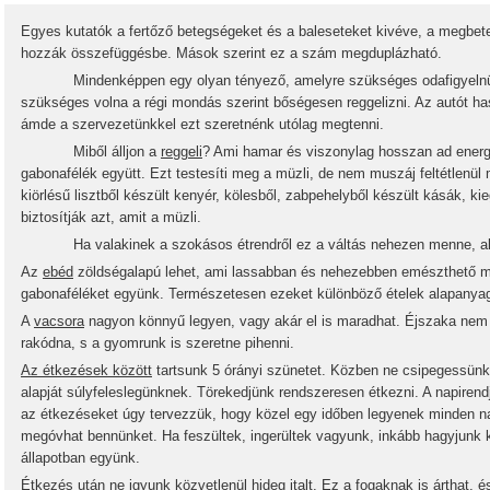
Egyes kutatók a fertőző betegségeket és a baleseteket kivéve, a megbet
hozzák összefüggésbe. Mások szerint ez a szám megduplázható.
Mindenképpen egy olyan tényező, amelyre szükséges odafigyelnünk
szükséges volna a régi mondás szerint bőségesen reggelizni. Az autót has
ámde a szervezetünkkel ezt szeretnénk utólag megtenni.
Miből álljon a
reggeli
? Ami hamar és viszonylag hosszan ad energ
gabonafélék együtt. Ezt testesíti meg a müzli, de nem muszáj feltétlenül m
kiörlésű lisztből készült kenyér, kölesből, zabpehelyből készült kásák, k
biztosítják azt, amit a müzli.
Ha valakinek a szokásos étrendről ez a váltás nehezen menne, akkor 
Az
ebéd
zöldségalapú lehet, ami lassabban és nehezebben emészthető m
gabonaféléket együnk. Természetesen ezeket különböző ételek alapanyag
A
vacsora
nagyon könnyű legyen, vagy akár el is maradhat. Éjszaka nem 
rakódna, s a gyomrunk is szeretne pihenni.
Az étkezések között
tartsunk 5 órányi szünetet. Közben ne csipegessünk
alapját súlyfeleslegünknek. Törekedjünk rendszeresen étkezni. A napiren
az étkezéseket úgy tervezzük, hogy közel egy időben legyenek minden n
megóvhat bennünket. Ha feszültek, ingerültek vagyunk, inkább hagyjunk k
állapotban együnk.
Étkezés után
ne igyunk közvetlenül hideg italt. Ez a fogaknak is árthat, é