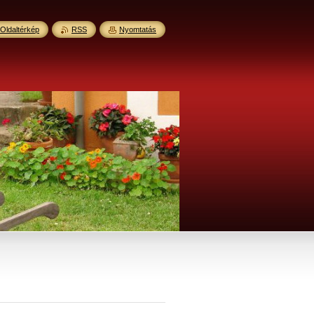
Oldaltérkép
RSS
Nyomtatás