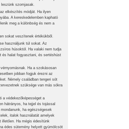
em leszünk szomjasak.
z elkészítés módját. Ha ilyen
ányába. A kereskedelemben kapható
jelenik meg a különbség és nem a
en sokat veszítenek értékükből.
se használjunk túl sokat. Az
zsíros húsoktól. Ha valaki nem tudja
t és halat fogyasztani, és sertéshúst
as vérnyomásnak. Ha a szokásosan
esetben jobban fogjuk érezni az
nket. Némely családban tengeri sót
szervezetnek szüksége van más sókra
ti a védekezőképességet a
 hátrányos, ha tejjel és tojással
ell mondanunk, ha egészségesek
elek, italok használatát amelyek
t illetően. Ha mégis édesítünk
 ha édes sütemény helyett gyümölcsöt