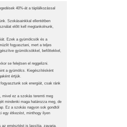
egedések 40%-át a táplálkozással
. Szokásainkkal ellentétben
ználat előtt kell megtankolnunk,
iát. Ezek a gyümölcsök és a
üzlit fogyasztani, mert a teljes
iegészítve gyümölcsökkel, befőttekkel,
se felejtsen el reggelizni.
int a gyümölcs. Kiegészítésként
aként értjük.
fogyasztunk sok energiát, csak ránk
, mivel ez a szokás teremti meg
djét mindenki maga határozza meg, de
ap. Ez a szokás nagyon sok gondtól
i egy étkezést, minthogy ilyen
s az emésztést is lassítja, zavarja.