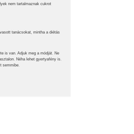
lyek nem tartalmaznak cukrot
lvasott tanácsokat, mintha a diétás
ete is van. Adjuk meg a módját. Ne
asztalon. Néha lehet gyertyafény is.
lt semmibe.