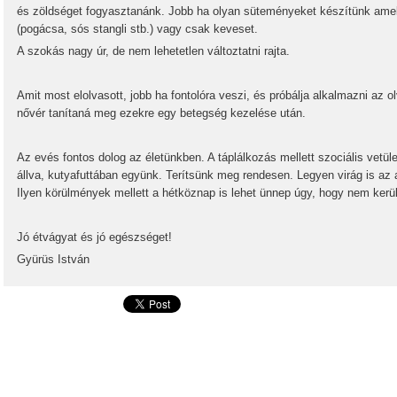
és zöldséget fogyasztanánk. Jobb ha olyan süteményeket készítünk ame
(pogácsa, sós stangli stb.) vagy csak keveset.
A szokás nagy úr, de nem lehetetlen változtatni rajta.
Amit most elolvasott, jobb ha fontolóra veszi, és próbálja alkalmazni az o
nővér tanítaná meg ezekre egy betegség kezelése után.
Az evés fontos dolog az életünkben. A táplálkozás mellett szociális vetül
állva, kutyafuttában együnk. Terítsünk meg rendesen. Legyen virág is az 
Ilyen körülmények mellett a hétköznap is lehet ünnep úgy, hogy nem kerü
Jó étvágyat és jó egészséget!
Gyürüs István