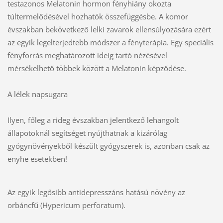
testazonos Melatonin hormon fényhiány okozta
túltermelődésével hozhatók összefüggésbe. A komor
évszakban bekövetkező lelki zavarok ellensúlyozására ezért
az egyik legelterjedtebb módszer a fényterápia. Egy speciális
fényforrás meghatározott ideig tartó nézésével
mérsékelhető többek között a Melatonin képződése.
A lélek napsugara
Ilyen, főleg a rideg évszakban jelentkező lehangolt
állapotoknál segítséget nyújthatnak a kizárólag
gyógynövényekből készült gyógyszerek is, azonban csak az
enyhe esetekben!
Az egyik legősibb antidepresszáns hatású növény az
orbáncfű (Hypericum perforatum).