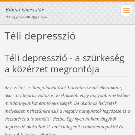
Bibliai kincsestár
Az aggodalom aggá tesz
Téli depresszió
Téli depresszió - a szürkeség
a közérzet megrontója
Az érzelmi- és hangulatváltások hozzátartoznak életünkhöz,
akár az időjárás-változás. Ezek kisebb vagy nagyobb mértékben
mindannyiunkat érintő jelenségek. De akadnak helyzetek,
melyekben nehezünkre esik a negatív hangulatok legyőzése és a
visszatérés a "normális" életbe. Egy ilyen hullámvölgyből
depresszió alakulhat ki, ami elidegenít a mindennapoktól és
hosszabb ideig is eltarthat