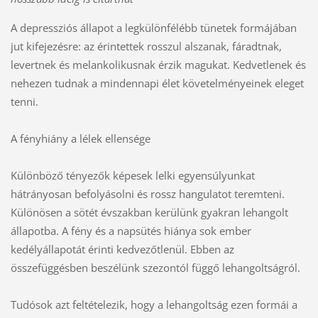
A depressziós állapot a legkülönfélébb tünetek formájában
jut kifejezésre: az érintettek rosszul alszanak, fáradtnak,
levertnek és melankolikusnak érzik magukat. Kedvetlenek és
nehezen tudnak a mindennapi élet követelményeinek eleget
tenni.
A fényhiány a lélek ellensége
Különböző tényezők képesek lelki egyensúlyunkat
hátrányosan befolyásolni és rossz hangulatot teremteni.
Különösen a sötét évszakban kerülünk gyakran lehangolt
állapotba. A fény és a napsütés hiánya sok ember
kedélyállapotát érinti kedvezőtlenül. Ebben az
összefüggésben beszélünk szezontól függő lehangoltságról.
Tudósok azt feltételezik, hogy a lehangoltság ezen formái a