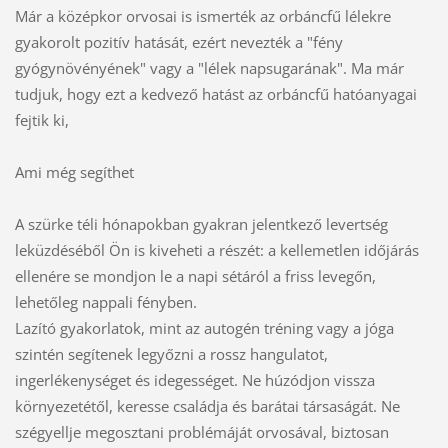
Már a középkor orvosai is ismerték az orbáncfű lélekre
gyakorolt pozitív hatását, ezért nevezték a "fény
gyógynövényének" vagy a "lélek napsugarának". Ma már
tudjuk, hogy ezt a kedvező hatást az orbáncfű hatóanyagai
fejtik ki,
Ami még segíthet
A szürke téli hónapokban gyakran jelentkező levertség
leküzdéséből Ön is kiveheti a részét: a kellemetlen időjárás
ellenére se mondjon le a napi sétáról a friss levegőn,
lehetőleg nappali fényben.
Lazító gyakorlatok, mint az autogén tréning vagy a jóga
szintén segítenek legyőzni a rossz hangulatot,
ingerlékenységet és idegességet. Ne húzódjon vissza
környezetétől, keresse családja és barátai társaságát. Ne
szégyellje megosztani problémáját orvosával, biztosan