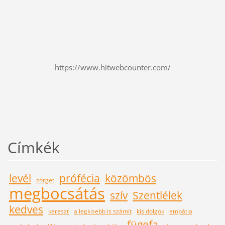
https://www.hitwebcounter.com/
Címkék
levél
prófécia
közömbös
zörget
megbocsátás
szív
Szentlélek
kedves
kereszt
a legkisebb is számít
kis dolgok
empátia
fügefa