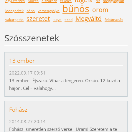
együttérzés
Mózes
elszáradt
erkölcs
hit
meggyógyult
bűnös
öröm
leengedték
béna
versenypálya
szeretet
Megváltó
vakargatás
kutya
tized
feltámadás
Szösszenetek
13 ember
2022.09.17 09:51
13 ember Éjszaka. Vihar a tengeren. Orkán. 12 küzd a
hajón. Cél – valahogy...
Fohász
2014.08.27 20:14
Fohász Ismeretlen szerző verse Uram! Szeretem a te