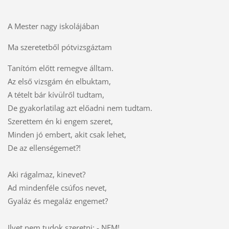
A Mester nagy iskolájában
Ma szeretetből pótvizsgáztam
Tanítóm előtt remegve álltam.
Az első vizsgám én elbuktam,
A tételt bár kívülről tudtam,
De gyakorlatilag azt előadni nem tudtam.
Szerettem én ki engem szeret,
Minden jó embert, akit csak lehet,
De az ellenségemet?!
Aki rágalmaz, kinevet?
Ad mindenféle csúfos nevet,
Gyaláz és megaláz engemet?
Ilyet nem tudok szeretni: - NEM!