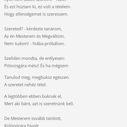
És ezt húztam ki, ez volt a tételem.
Hogy ellenségemet is szeressem.
Szereted? - kérdezte tanárom,
Az én Mesterem és Megváltóm.
Nem tudom! - hiába próbálom.
Szelíden mondta, de erélyesen:
Pótvizsgára mész! És ha mégsem
Tanulod meg, megbuksz egészen.
A szeretet nehéz tétel.
A legtöbben ebben buknak el,
Mert aki bánt, azt is szeretnünk kell.
De Mesterem tovább tanított,
Különórára hívott,