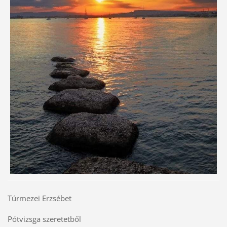
Túrmezei Erzsébet
Pótvizsga szeretetből