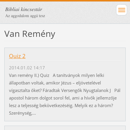
Bibliai kincsestár
Az aggodalom aggá tesz
Van Remény
Quiz 2
2014.01.02 14:17
Van remény II.) Quiz A tanítványok milyen lelki
állapotban voltak, amikor Jézus – eljövetelével
vígasztalta őket? Fáradtak Versengők Nyugtalanok J Pál
apostol három dolgot sorol fel, ami a hívők jellemzője
lesz a teljesség bekövetkezéséig. Melyik ez a három?
Szerénység,...