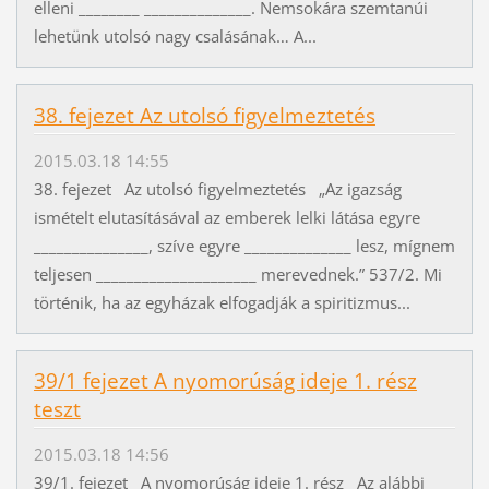
elleni ________ ______________. Nemsokára szemtanúi
lehetünk utolsó nagy csalásának… A...
38. fejezet Az utolsó figyelmeztetés
2015.03.18 14:55
38. fejezet Az utolsó figyelmeztetés „Az igazság
ismételt elutasításával az emberek lelki látása egyre
_______________, szíve egyre ______________ lesz, mígnem
teljesen _____________________ merevednek.” 537/2. Mi
történik, ha az egyházak elfogadják a spiritizmus...
39/1 fejezet A nyomorúság ideje 1. rész
teszt
2015.03.18 14:56
39/1. fejezet A nyomorúság ideje 1. rész Az alábbi