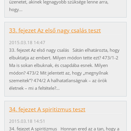
üzenetet, akinek legnagyobb szüksége lenne arra,
hogy...
33. fejezet Az első nagy csalás teszt
2015.03.18 14:47
33. fejezet Az első nagy csalás Sátán elhatározta, hogy
elbuktatja az embert. Milyen módon tette ezt? 473/1-2
Ma is sokan elbuknak, és csapdába esnek. Milyen
módon? 473/2 Mit jelentett az, hogy „megnyílnak
szemeitek”? 474/2 A halhatatlanságnak – az örök
életnek – mi a feltétele?...
34. fejezet A spiritizmus teszt
2015.03.18 14:51
34. fejezet A spiritizmus Honnan ered az a tan, hogy a