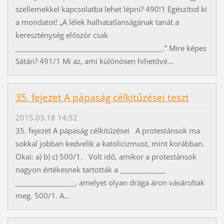
szellemekkel kapcsolatba lehet lépni? 490!1 Egészítsd ki
a mondatot! „A lélek halhatatlanságának tanát a
kereszténység először csak
__________________________________________.” Mire képes
Sátán? 491/1 Mi az, ami különösen hihetővé...
35. fejezet A pápaság célkitűzései teszt
2015.03.18 14:52
35. fejezet A pápaság célkitűzései A protestánsok ma
sokkal jobban kedvelik a katolicizmust, mint korábban.
Okai: a) b) c) 500/1. Volt idő, amikor a protestánsok
nagyon értékesnek tartották a _____________
_________________, amelyet olyan drága áron vásároltak
meg. 500/1. A...