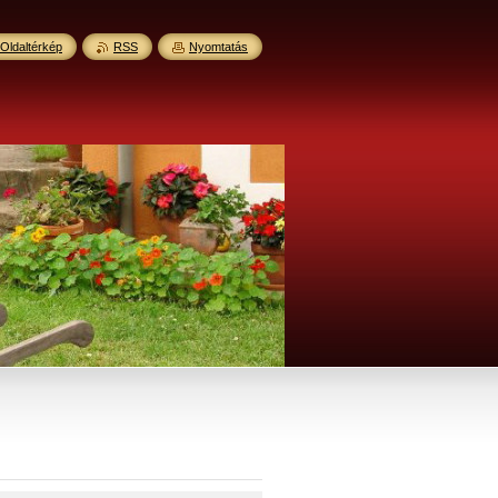
Oldaltérkép
RSS
Nyomtatás