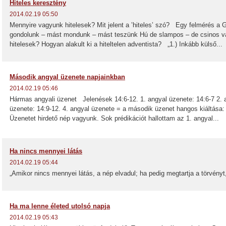
Hiteles keresztény
2014.02.19 05:50
Mennyire vagyunk hitelesek? Mit jelent a ’hiteles’ szó? Egy felmérés 
gondolunk – mást mondunk – mást teszünk Hú de slampos – de csinos 
hitelesek? Hogyan alakult ki a hiteltelen adventista? „1.) Inkább külső...
Második angyal üzenete napjainkban
2014.02.19 05:46
Hármas angyali üzenet Jelenések 14:6-12. 1. angyal üzenete: 14:6-7 2. a
üzenete: 14:9-12. 4. angyal üzenete = a második üzenet hangos kiáltása
Üzenetet hirdető nép vagyunk. Sok prédikációt hallottam az 1. angyal...
Ha nincs mennyei látás
2014.02.19 05:44
„Amikor nincs mennyei látás, a nép elvadul; ha pedig megtartja a törvényt,
Ha ma lenne életed utolsó napja
2014.02.19 05:43