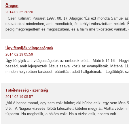
Öregen
2014.02.25 20:20
Cseri Kálmán: Pasarét 1997. 08. 17. Alapige: “És ezt mondta Sámuel az
szavaitokat mindenben, amit mondtatok, és királyt választottam nektek. És
pedig megöregedtem és megőszültem, és a fiaim íme tiköztetek vannak, é
Úgy fényljék világosságtok
2014.02.19 05:59
Úgy fényljék a ti világosságotok az emberek előtt… Máté 5:14-16. Hegy
beszéd, amit lejegyeztek Jézus szavai közül az evangélisták. Máténál 11
minden helyzetben tanácsot, bátorítást adott hallgatóinak. Legtöbbjük sz
Tökéletesség - szentség
2014.02.19 05:57
„Aki ő benne marad, egy sem esik bűnbe; aki bűnbe esik, egy sem látta 
3:6. A Niagara vízesés fölötti kifeszített kötélen megy át. Alatta védelmi 
túlpartra. Ha megbotlik, a hálóra esik. Ha a vízbe esik, sosem volt...