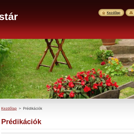
stár
Kezdőlap
Kezdőlap
>
Prédikációk
Prédikációk