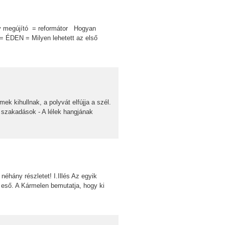
ény megújító = reformátor Hogyan
= ÉDEN = Milyen lehetett az első
k kihullnak, a polyvát elfújja a szél.
A szakadások - A lélek hangjának
éhány részletet! I.Illés Az egyik
 eső. A Kármelen bemutatja, hogy ki