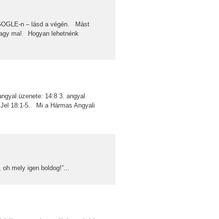
a GOGLE-n – lásd a végén. Mást
vagy ma! Hogyan lehetnénk
ngyal üzenete: 14:8 3. angyal
: Jel 18:1-5. Mi a Hármas Angyali
 oh mely igen boldog!”...