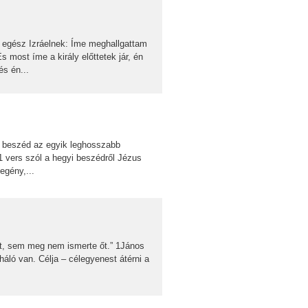
 egész Izráelnek: Íme meghallgattam
 most íme a király előttetek jár, én
s én...
i beszéd az egyik leghosszabb
1 vers szól a hegyi beszédről Jézus
egény,...
őt, sem meg nem ismerte őt.” 1János
háló van. Célja – célegyenest átérni a