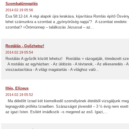
Szombatünneplés
2014.02.19 05:56
Ésa 58:12-14. A régi alapok újra lerakása, kijavítása Romlás építő Ösv
lehet számunkra a szombat a „gyönyörűség napja”? A szombat eredete: 
szombat? =Örömünnep – találkozás Jézussal – az...
Rostálás - Győzhetsz!
2014.02.19 05:54
Rostálás A győzők között lehetsz! Rostálás = rázogatják, töredezett szeme
A rostálás az egyházban: - Az üldözés - A tévtanok, - Az elkeseredés - 
visszautasítása - A világi magatartás - A világhoz való...
Illés, Elízeus
2014.02.19 05:52
Ma délelőtt Izrael két kiemelkedő személyének életéből vizsgáljunk meg n
legnagyobb próféta Izraelben. Szárazságot jövendöl – 3 ½ évig nem esett
az igazi Isten. Esőért imádkozik –s megered az eső. Igazi,...