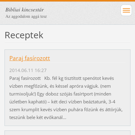
Bibliai kincsestár
Az aggodalom aggá tesz
Receptek
Paraj fasírozott
2014.06.11 16:27
Paraj fasírozott Kb. fél kg tisztított spenótot kevés
vízben megfőzünk, és késsel apróra vágjuk. (nem
turmixoljuk!) Egy doboz szójás fasírtport (minden
üzletben kapható) – két deci vízben beáztatunk, 3-4
szem krumplit kevés vízben puhára főzünk és áttörjük,
teszünk bele két evőkanál...