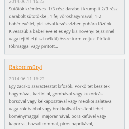
2014.06.11 16:23
Sütőtök krémleves 1/3 rész darabolt krumplit 2/3 rész
darabolt sütőtökkel, 1 fej vöröshagymával, 1-2
babérlevéllel, pici sóval kevés vízben puhára főzünk.
Kivesszük a babérlevelet és egy kis növényi tejszínnel
vagy tejföllel (liszt nélkül) össze turmixoljuk. Pirított
tökmaggal vagy pirított...
Rakott mütyi
2014.06.11 16:22
Egy zacskó száraztésztát kifőzök. Pörköltet készítek
hagymával, karfiollal, gombával vagy kukoricás
borsóval vagy kelkáposztával vagy mexikói salátával
vagy zöldbabbal vagy brokkolival Ízesíteni lehet
köménymaggal, majoránnával, borsikafűvel vagy
kaporral, bazsalikommal, piros paprikával,...