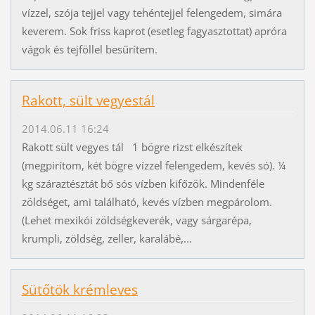
vízzel, szója tejjel vagy tehéntejjel felengedem, simára
keverem. Sok friss kaprot (esetleg fagyasztottat) apróra
vágok és tejföllel besűrítem.
Rakott, sült vegyestál
2014.06.11 16:24
Rakott sült vegyes tál 1 bögre rizst elkészítek
(megpirítom, két bögre vízzel felengedem, kevés só). ¼
kg száraztésztát bő sós vízben kifőzök. Mindenféle
zöldséget, ami található, kevés vízben megpárolom.
(Lehet mexikói zöldségkeverék, vagy sárgarépa,
krumpli, zöldség, zeller, karalábé,...
Sütőtök krémleves