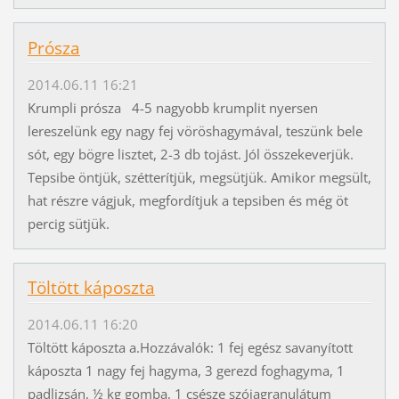
Prósza
2014.06.11 16:21
Krumpli prósza 4-5 nagyobb krumplit nyersen
lereszelünk egy nagy fej vöröshagymával, teszünk bele
sót, egy bögre lisztet, 2-3 db tojást. Jól összekeverjük.
Tepsibe öntjük, szétterítjük, megsütjük. Amikor megsült,
hat részre vágjuk, megfordítjuk a tepsiben és még öt
percig sütjük.
Töltött káposzta
2014.06.11 16:20
Töltött káposzta a.Hozzávalók: 1 fej egész savanyított
káposzta 1 nagy fej hagyma, 3 gerezd foghagyma, 1
padlizsán, ½ kg gomba, 1 csésze szójagranulátum