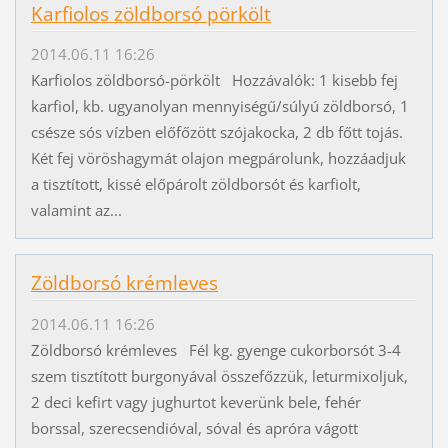
Karfiolos zöldborsó pörkölt
2014.06.11 16:26
Karfiolos zöldborsó-pörkölt Hozzávalók: 1 kisebb fej
karfiol, kb. ugyanolyan mennyiségű/súlyú zöldborsó, 1
csésze sós vízben előfőzött szójakocka, 2 db főtt tojás.
Két fej vöröshagymát olajon megpárolunk, hozzáadjuk
a tisztított, kissé előpárolt zöldborsót és karfiolt,
valamint az...
Zöldborsó krémleves
2014.06.11 16:26
Zöldborsó krémleves Fél kg. gyenge cukorborsót 3-4
szem tisztított burgonyával összefőzzük, leturmixoljuk,
2 deci kefirt vagy jughurtot keverünk bele, fehér
borssal, szerecsendióval, sóval és apróra vágott