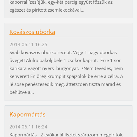
kaporral ízesítjük, egy-két percig együtt főzzük az
egészet és pirított zsemlekockával...
Kovászos uborka
2014.06.11 16:25
Sváb kovászos uborka recept: Végy 1 nagy uborkás
üveget! Alulra pakolj bele 1 csokor kaprot. Erre 1 sor
karikára vágott nyers burgonyát. /Nem tévedés, nem
kenyeret! Én öreg krumplit spájzolok be erre a célra. A
lé sose penészesedik meg, áttetszően tiszta marad és
behűtve a...
Kapormártás
2014.06.11 16:24
Kapormártás 2 evőkanál lisztet szárazom megpirítok,