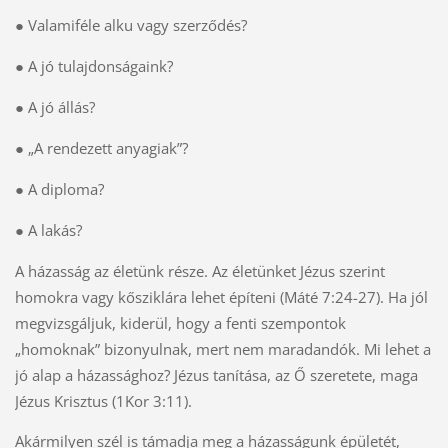
● Valamiféle alku vagy szerződés?
● A jó tulajdonságaink?
● A jó állás?
● „A rendezett anyagiak”?
● A diploma?
● A lakás?
A házasság az életünk része. Az életünket Jézus szerint
homokra vagy kősziklára lehet építeni (Máté 7:24-27). Ha jól
megvizsgáljuk, kiderül, hogy a fenti szempontok
„homoknak” bizonyulnak, mert nem maradandók. Mi lehet a
jó alap a házassághoz? Jézus tanítása, az Ő szeretete, maga
Jézus Krisztus (1Kor 3:11).
Akármilyen szél is támadja meg a házasságunk épületét,