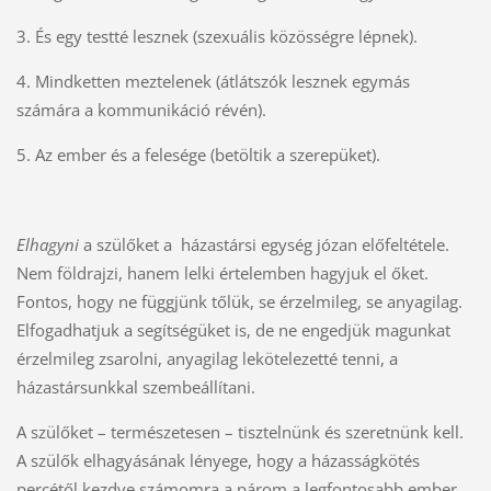
3. És egy testté lesznek (szexuális közösségre lépnek).
4. Mindketten meztelenek (átlátszók lesznek egymás
számára a kommunikáció révén).
5. Az ember és a felesége (betöltik a szerepüket).
Elhagyni
a szülőket a házastársi egység józan előfeltétele.
Nem földrajzi, hanem lelki értelemben hagyjuk el őket.
Fontos, hogy ne függjünk tőlük, se érzelmileg, se anyagilag.
Elfogadhatjuk a segítségüket is, de ne engedjük magunkat
érzelmileg zsarolni, anyagilag lekötelezetté tenni, a
házastársunkkal szembeállítani.
A szülőket – természetesen – tisztelnünk és szeretnünk kell.
A szülők elhagyásának lényege, hogy a házasságkötés
percétől kezdve számomra a párom a legfontosabb ember