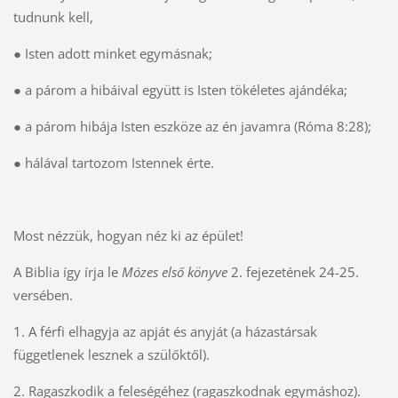
tudnunk kell,
● Isten adott minket egymásnak;
● a párom a hibáival együtt is Isten tökéletes ajándéka;
● a párom hibája Isten eszköze az én javamra (Róma 8:28);
● hálával tartozom Istennek érte.
Most nézzük, hogyan néz ki az épület!
A Biblia így írja le
Mózes első könyve
2. fejezetének 24-25.
versében.
1. A férfi elhagyja az apját és anyját (a házastársak
függetlenek lesznek a szülőktől).
2. Ragaszkodik a feleségéhez (ragaszkodnak egymáshoz).