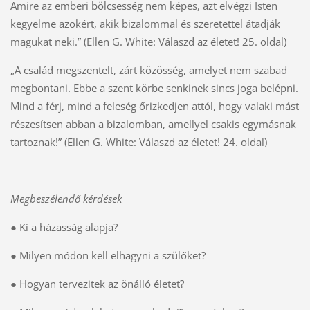
Amire az emberi bölcsesség nem képes, azt elvégzi Isten
kegyelme azokért, akik bizalommal és szeretettel átadják
magukat neki.” (Ellen G. White: Válaszd az életet! 25. oldal)
„A család megszentelt, zárt közösség, amelyet nem szabad
megbontani. Ebbe a szent körbe senkinek sincs joga belépni.
Mind a férj, mind a feleség őrizkedjen attól, hogy valaki mást
részesítsen abban a bizalomban, amellyel csakis egymásnak
tartoznak!” (Ellen G. White: Válaszd az életet! 24. oldal)
Megbeszélendő kérdések
● Ki a házasság alapja?
● Milyen módon kell elhagyni a szülőket?
● Hogyan tervezitek az önálló életet?